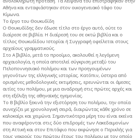
ανολοκλήρωτη πρόταση. Τα λείψανά του επιστράφηκαν στην
Αθήνα και ενταφιάστηκαν στον οικογενειακό τάφο του
Κίμωνα.
Το έργο του Θουκυδίδη
Ο Θουκυδίδης δεν έδωσε τίτλο στο έργο αυτό, ούτε το
διαίρεσε σε βιβλία. Η διαίρεσή του σε οκτώ βιβλία και ο
τίτλος Θουκυδίδου Ιστορίαι ή Συγγραφή οφείλεται στους
αρχαίους γραμματικούς.
Στο Α΄ βιβλίο, μετά το προοίμιο, ακολουθεί η λεγόμενη
αρχαιολογία, η οποία αποτελεί σύγκριση μεταξύ του
Πελοποννησιακό πολέμου και των προηγουμένων
γεγονότων της ελληνικής ιστορίας. Κατόπιν, ύστερα από
ορισμένες μεθοδολογικές εκτιμήσεις, ερευνώνται οι άμεσες
αιτίες του πολέμου, με μια αναδρομή στις πρώτες αρχές και
στη εξέλιξη της αθηναϊκής ηγεμονίας.
Το Β΄ βιβλίο ξεκινά την εξιστόρηση του πολέμου, την οποία
συνεχίζει με χρονολογική σειρά, διαιρώντας κάθε χρόνο σε
καλοκαίρι και χειμώνα. Σημαντικότερα μέρη του είναι εκείνα
που αναφέρονται στις δύο επιδρομές των Λακεδαιμονίων
στη Αττική και στον Επιτάφιο που εκφώνησε ο Περικλής για
τους νεκρούς του πρώτου έτους του πολέμου με τον οποίο