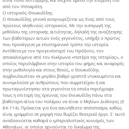
είναι πολύ λεπτομερής και δείχνει άμεσα την επιρροή του
από τον Ιπποκράτη.
Ο ιστορικός Θουκυδίδης
Ο Θουκυδίδης γενικά αναγνωρίζεται ως ένας από τους
πρώτους αληθινούς ιστορικούς. Με την εισαγωγή της
μεθόδου της ιστορικής αιτιότητας, δηλαδή της αναζήτησης
των βαθύτερων αιτιών ενός γεγονότος, υπήρξε ο πρώτος
που προσέγγισε με επιστημονικό τρόπο την ιστορία.
Αντίθετα με τον προγενέστερό του Ηρόδοτο, τον
αποκαλούμενο από τον Κικέρωνα «πατέρα της Ιστορίας», ο
οποίος περιελάμβανε στην ιστορία του φήμες και αναφορές
στην μυθολογία και στους θεούς, ο Θουκυδίδης
συμβουλευόταν σε μεγάλο βαθμό γραπτά ντοκουμέντα και
συνομιλούσε με ανθρώπους που συμμετείχαν ή και
πρωταγωνίστησαν στα γεγονότα τα οποία περιέγραφε.
Ίσως η επιτομή της έρευνας του Θουκυδίδη πάνω στα
βαθύτερα αίτια του πολέμου να είναι ο Μηλίων Διάλογος (Ε
84-114). Πρόκειται για ένα ασυνήθιστο απόσπασμα, καθώς
είναι γραμμένο σε μορφή που θυμίζει θεατρικό έργο. Σ' αυτό
αναδεικνύεται καθαρά ο ιμπεριαλιστικός κυνισμός των
Αθηναίων, οι οποίοι αρνούνται το δικαίωμα της