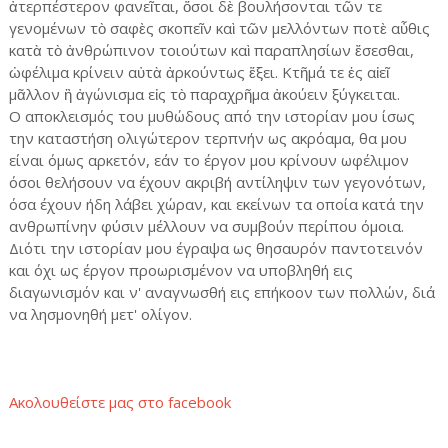
ἀτερπέστερον φανεῖται, ὅσοι δὲ βουλήσονται τῶν τε
γενομένων τὸ σαφὲς σκοπεῖν καὶ τῶν μελλόντων ποτὲ αὖθις
κατὰ τὸ ἀνθρώπινον τοιούτων καὶ παραπλησίων ἔσεσθαι,
ὠφέλιμα κρίνειν αὐτὰ ἀρκούντως ἕξει. Κτῆμά τε ἐς αἰεῖ
μᾶλλον ἢ ἀγώνισμα εἰς τὸ παραχρῆμα ἀκούειν ξύγκειται.
Ο αποκλεισμός του μυθώδους από την ιστορίαν μου ίσως
την καταστήση ολιγώτερον τερπνήν ως ακρόαμα, θα μου
είναι όμως αρκετόν, εάν το έργον μου κρίνουν ωφέλιμον
όσοι θελήσουν να έχουν ακριβή αντίληψιν των γεγονότων,
όσα έχουν ήδη λάβει χώραν, και εκείνων τα οποία κατά την
ανθρωπίνην φύσιν μέλλουν να συμβούν περίπου όμοια.
Διότι την ιστορίαν μου έγραψα ως θησαυρόν παντοτεινόν
και όχι ως έργον προωρισμένον να υποβληθή εις
διαγωνισμόν και ν' αναγνωσθή εις επήκοον των πολλών, διά
να λησμονηθή μετ' ολίγον.
Ακολουθείστε μας στο facebook