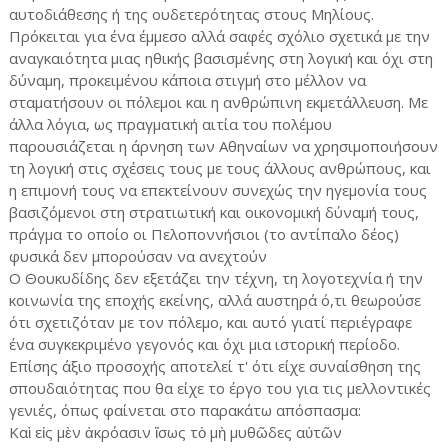
αυτοδιάθεσης ή της ουδετερότητας στους Μηλίους.
Πρόκειται για ένα έμμεσο αλλά σαφές σχόλιο σχετικά με την
αναγκαιότητα μιας ηθικής βασισμένης στη λογική και όχι στη
δύναμη, προκειμένου κάποια στιγμή στο μέλλον να
σταματήσουν οι πόλεμοι και η ανθρώπινη εκμετάλλευση. Με
άλλα λόγια, ως πραγματική αιτία του πολέμου
παρουσιάζεται η άρνηση των Αθηναίων να χρησιμοποιήσουν
τη λογική στις σχέσεις τους με τους άλλους ανθρώπους, και
η επιμονή τους να επεκτείνουν συνεχώς την ηγεμονία τους
βασιζόμενοι στη στρατιωτική και οικονομική δύναμή τους,
πράγμα το οποίο οι Πελοποννήσιοι (το αντίπαλο δέος)
φυσικά δεν μπορούσαν να ανεχτούν
Ο Θουκυδίδης δεν εξετάζει την τέχνη, τη λογοτεχνία ή την
κοινωνία της εποχής εκείνης, αλλά αυστηρά ό,τι θεωρούσε
ότι σχετιζόταν με τον πόλεμο, και αυτό γιατί περιέγραφε
ένα συγκεκριμένο γεγονός και όχι μια ιστορική περίοδο.
Επίσης άξιο προσοχής αποτελεί τ' ότι είχε συναίσθηση της
σπουδαιότητας που θα είχε το έργο του για τις μελλοντικές
γενιές, όπως φαίνεται στο παρακάτω απόσπασμα:
Καὶ εἰς μὲν ἀκρόασιν ἴσως τὸ μὴ μυθῶδες αὐτῶν