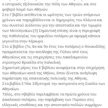
ο ιστορικός εξιδανικεύει την πόλη των Αθηνών, και στο
φοβερό λοιμό των Αθηνών.
Στο Γ΄ βιβλίο εκτίθενται οι ωμότητες των τριών επόμενων
χρόνων και παρεμβάλλονται οι δημηγορίες του Κλέωνα και
του συνετού Διόδοτου για την αποστασία και την τιμωρία
των Μυτιληναίων.[5] Σημαντική επίσης είναι η περιγραφή
της παθολογίας του εμφυλίου πολέμου με αφορμή κάποια
γεγονότα στην Κέρκυρα .
Στο Δ΄ βιβλίο (7ο, 8ο και 9ο έτος του πολέμου) ο Θουκυδίδης
πραγματεύεται την κατάληψη της Πύλου από τους
Αθηναίους και τις επιχειρήσεις του Λακεδαιμονίου
στρατηγού Βρασίδα στη Χαλκιδική.
Σημαντικό μέρος του Ε΄ βιβλίου αναφέρεται στην επιχείρηση
των Αθηναίων κατά της Μήλου, όπου δίνεται ανάγλυφη
παράσταση της επεκτατικής πολιτικής της Αθήνας.
Στα βιβλία ΣΤ΄και Ζ΄εξιστορεί την εκστρατεία στη Σικελία των
Αθηναίων.
Τέλος, στο Η΄βιβλίο περιλαμβάνει τα πρώτα χρόνια του
Δεκελεικού πολέμου, την παρέμβαση των Περσών στις
ελληνικές υποθέσεις και την αποστασία πολλών συμμάχων