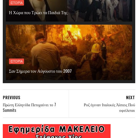
ΙΣΤΟΡΊΑ
Η Χώρα που Τρώει τα Παιδιά Της
ΙΣΤΟΡΊΑ
Σαν Σήμερα τον Αύγουστο του 2007
PREVIOUS
NEXT
Πρώτη Ελληνίδα Πετυχαίνει το 7
Ροζ έγιναν Ιταλικές Άλπεις Πού
Summits
οφείλεται