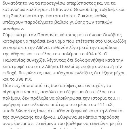
δυνατότητα να τα προσεγγίσω απερίσπαστος και να τα
κατανοήσω καλύτερα» . Πιθανόν ο Θουκυδίδης ταξίδεψε και
στη Σικελία κατά την εκστρατεία στη Σικελία, καθώς
υπάρχουν παραδείγματα βαθιάς γνώσης των τοπικών
συνθηκών.
Σύμφωνα με τον Παυσανία, κάποιος με το όνομα Οινόβιος
κατάφερε να περάσει ένα νόμο που επέτρεπε στο Θουκυδίδη
να γυρίσει στην Αθήνα, πιθανόν λίγο μετά την παράδοση
της Αθήνας και το τέλος του πολέμου το 404 π.Χ.. Ο
Παυσανίας συνεχίζει λέγοντας ότι δολοφονήθηκε κατά την
επιστροφή του στην Αθήνα. Πολλοί αμφισβητούν αυτή την
εκδοχή, θεωρώντας πως υπάρχουν ενδείξεις ότι έζησε μέχρι
και το 398 π.Χ.
Πάντως, όποια από τις δύο απόψεις και αν ισχύει, το
σίγουρο είναι ότι, παρόλο που έζησε μετά το τέλος του
πολέμου, δεν πρόλαβε να ολοκληρώσει την Ιστορία του. Η
αφήγησή του τελειώνει απότομα στο μέσο του 411 π.Χ.,
υποδηλώνοντας ίσως ότι πέθανε ξαφνικά κατά τη διάρκεια
της συγγραφής του έργου. Σύμφωνα με κάποια παράδοση
αναφέρεται ότι το κείμενό του βρέθηκε να τελειώνει με μία