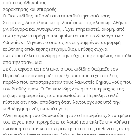
από τους Αθηναίους.
Χαρακτήρας και επιρροές
Ο Θουκυδίδης πιθανότατα εκπαιδεύτηκε από τους
Σοφιστές, δασκάλους και φιλοσόφους της κλασικής Αθήνας
(Αναξαγόρα και Αντιφώντα) . Έχει επηρεαστεί, ακόμη, από
την τραγωδία πράγμα που φαίνεται από το διάλογο των
Αθηναίων- Μηλίων, ο οποίος είναι γραμμένος σε μορφή
ερώτησης απάντησης (στιχομυθία). Επίσης συχνά
αντιδιαστέλλει τη γνώμη με την τύχη, επηρεασμένος και πάλι
από την τραγωδία.
Σε ό,τι αφορά τα πολιτικά, ο Θουκυδίδης θαύμαζε τον
Περικλή και επιδοκίμαζε την εξουσία που είχε στο λαό,
παρόλο που αποστρεφόταν τους λαϊκιστές δημαγωγούς που
τον διαδέχτηκαν. Ο Θουκυδίδης δεν ήταν υπέρμαχος της
ριζικής δημοκρατίας που προωθούσε ο Περικλής, αλλά
πίστευε ότι ήταν αποδεκτή όταν λειτουργούσε υπό την
καθοδήγηση ενός ικανού ηγέτη.
Άλλη επιρροή του Θουκυδίδη ήταν ο Ιπποκράτης. Στο τμήμα
του έργου που περιγράφει το λοιμό που έπληξε την Αθήνα η
ανάλυση του πάνω στα χαρακτηριστικά της ασθένειας αυτής