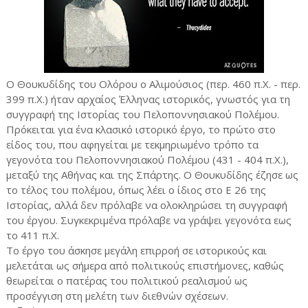
Ο Θουκυδίδης του Ολόρου ο Αλιμούσιος (περ. 460 π.Χ. - περ.
399 π.Χ.) ήταν αρχαίος Έλληνας ιστορικός, γνωστός για τη
συγγραφή της Ιστορίας του Πελοποννησιακού Πολέμου.
Πρόκειται για ένα κλασικό ιστορικό έργο, το πρώτο στο
είδος του, που αφηγείται με τεκμηριωμένο τρόπο τα
γεγονότα του Πελοποννησιακού Πολέμου (431 - 404 π.Χ.),
μεταξύ της Αθήνας και της Σπάρτης. Ο Θουκυδίδης έζησε ως
το τέλος του πολέμου, όπως λέει ο ίδιος στο Ε 26 της
Ιστορίας, αλλά δεν πρόλαβε να ολοκληρώσει τη συγγραφή
του έργου. Συγκεκριμένα πρόλαβε να γράψει γεγονότα εως
το 411 π.Χ.
Το έργο του άσκησε μεγάλη επιρροή σε ιστορικούς και
μελετάται ως σήμερα από πολιτικούς επιστήμονες, καθώς
θεωρείται ο πατέρας του πολιτικού ρεαλισμού ως
προσέγγιση στη μελέτη των διεθνών σχέσεων.