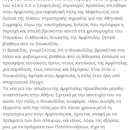
του 424/3 π.Χ. ο Σπαρτιάτης στρατηγός Βρασίδας επιτέθηκε
στην Αμφίπολη, μια παραλιακή πόλη της Μακεδονίας στα
δυτικά της Θάσου, στρατηγικής σημασίας για την Αθηναϊκή
Συμμαχία, λόγω της ναυπηγήσιμης ξυλείας που πρόσφερε η
περιοχή και επειδή βρισκόταν κοντά στα χρυσωρυχεία του
Παγγαίου. Ο Αθηναίος διοικητής της Αμφίπολης ζήτησε
βοήθεια από το Θουκυδίδη.
Ο Βρασίδας, γνωρίζοντας ότι ο Θουκυδίδης βρισκόταν στη
Θάσο και φοβούμενος βοήθεια από τη θάλασσα, έσπευσε να
προσφέρει ευνοϊκούς όρους στους κατοίκους της Αμφίπολης
για παράδοση, τους οποίους και δέχτηκαν. Έτσι όταν ο
Θουκυδίδης έφτασε στην Αμφίπολη, η πόλη ήταν ήδη υπό
σπαρτιατικό έλεγχο.
Τα νέα για την απώλεια της Αμφίπολης προκάλεσαν μεγάλη
αναστάτωση στην Αθήνα. Σχετικά με την αποτυχία του να
σώσει την πόλη, ο Θουκυδίδης αναφέρει: «Μου συνέβη να
εξοριστώ από την πόλη μου επί είκοσι χρόνια μετά τη
στρατηγία μου στην Αμφίπολη και, έχοντας επαφή με τα
πράγματα των δύο πλευρών, και ιδίως, λόγω της εξορίας
μου, με τα πράγματα των Πελοποννήσιων, είχα τη