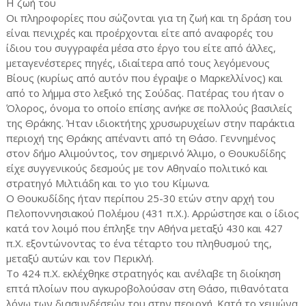
Η ζωή του
Οι πληροφορίες που σώζονται για τη ζωή και τη δράση του
είναι πενιχρές και προέρχονται είτε από αναφορές του
ίδιου του συγγραφέα μέσα στο έργο του είτε από άλλες,
μεταγενέστερες πηγές, ιδιαίτερα από τους λεγόμενους
Βίους (κυρίως από αυτόν που έγραψε ο Μαρκελλίνος) και
από το λήμμα στο λεξικό της Σούδας. Πατέρας του ήταν ο
Όλορος, όνομα το οποίο επίσης ανήκε σε πολλούς βασιλείς
της Θράκης. Ήταν ιδιοκτήτης χρυσωρυχείων στην παράκτια
περιοχή της Θράκης απέναντι από τη Θάσο. Γεννημένος
στον δήμο Αλιμούντος, τον σημερινό Άλιμο, ο Θουκυδίδης
είχε συγγενικούς δεσμούς με τον Αθηναίο πολιτικό και
στρατηγό Μιλτιάδη και το γιο του Κίμωνα.
Ο Θουκυδίδης ήταν περίπου 25-30 ετών στην αρχή του
Πελοποννησιακού Πολέμου (431 π.Χ.). Αρρώστησε και ο ίδιος
κατά τον λοιμό που έπληξε την Αθήνα μεταξύ 430 και 427
π.Χ. εξοντώνοντας το ένα τέταρτο του πληθυσμού της,
μεταξύ αυτών και τον Περικλή.
Το 424 π.Χ. εκλέχθηκε στρατηγός και ανέλαβε τη διοίκηση
επτά πλοίων που αγκυροβολούσαν στη Θάσο, πιθανότατα
λόγω των διασυνδέσεών του στην περιοχή. Κατά το χειμώνα