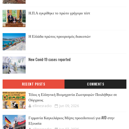
Η.Π.Α εγκρίθηκε το πρώτο γρήγορο τέστ
Η Ελλάδα πρώτος προορισμός διακοπών
New Covid-19 cases reported
RECENT POSTS
COMMENTS
Τέλος η Ελληνική Βιομηχανία Ζωοτροφών Πουλήθηκε σε
Ούγγρους
ellinesradio
Jun 09, 2026
Γερμανία Καγκελάριος Μέρτς προειδοποιεί για AfD στην
Εξουσία