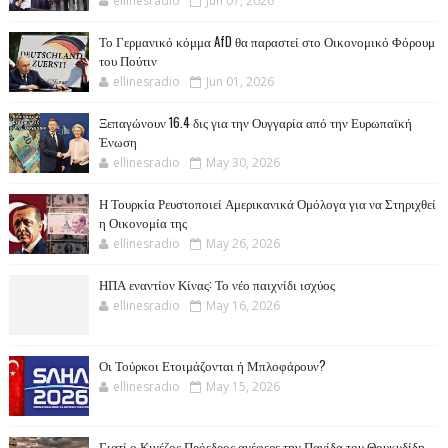
ellinesradio
Jun 07, 2026
Το Γερμανικό κόμμα AfD θα παραστεί στο Οικονομικό Φόρουμ
του Πούτιν
ellinesradio
Jun 01, 2026
Ξεπαγώνουν 16.4 δις για την Ουγγαρία από την Ευρωπαϊκή
Ένωση
ellinesradio
May 30, 2026
Η Τουρκία Ρευστοποιεί Αμερικανικά Ομόλογα για να Στηριχθεί
η Οικονομία της
ellinesradio
May 26, 2026
ΗΠΑ εναντίον Κίνας: Το νέο παιχνίδι ισχύος
ellinesradio
May 16, 2026
Οι Τούρκοι Ετοιμάζονται ή Μπλοφάρουν?
ellinesradio
May 15, 2026
Γιατί ο Κινέζος Πρόεδρος ανέφερε την Παγίδα του Θουκυδίδη