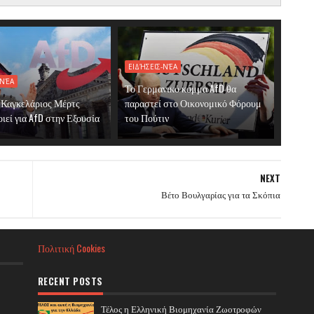
ΕΙΔΉΣΕΙΣ-ΝΈΑ
-ΝΈΑ
Το Γερμανικό κόμμα AfD θα
 Καγκελάριος Μέρτς
παραστεί στο Οικονομικό Φόρουμ
ιεί για AfD στην Εξουσία
του Πούτιν
NEXT
Βέτο Βουλγαρίας για τα Σκόπια
Πολιτική Cookies
RECENT POSTS
Τέλος η Ελληνική Βιομηχανία Ζωοτροφών