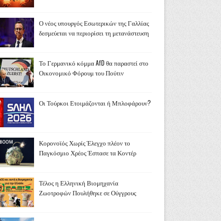
Ο νέος υπουργός Εσωτερικών της Γαλλίας
δεσμεύεται να περιορίσει τη μετανάστευση
Το Γερμανικό κόμμα AfD θα παραστεί στο
Οικονομικό Φόρουμ του Πούτιν
Οι Τούρκοι Ετοιμάζονται ή Μπλοφάρουν?
Κορονοϊός Χωρίς Έλεγχο πλέον το
Παγκόσμιο Χρέος Έσπασε τα Κοντέρ
Τέλος η Ελληνική Βιομηχανία
Ζωοτροφών Πουλήθηκε σε Ούγγρους