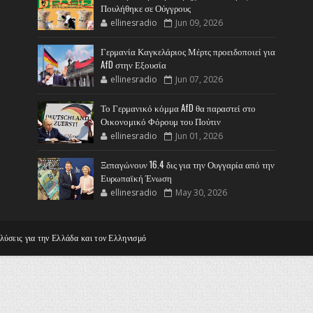
Πουλήθηκε σε Ούγγρους
ellinesradio
Jun 09, 2026
Γερμανία Καγκελάριος Μέρτς προειδοποιεί για
AfD στην Εξουσία
ellinesradio
Jun 07, 2026
Το Γερμανικό κόμμα AfD θα παραστεί στο
Οικονομικό Φόρουμ του Πούτιν
ellinesradio
Jun 01, 2026
Ξεπαγώνουν 16.4 δις για την Ουγγαρία από την
Ευρωπαϊκή Ένωση
ellinesradio
May 30, 2026
αλύσεις για την Ελλάδα και τον Ελληνισμό