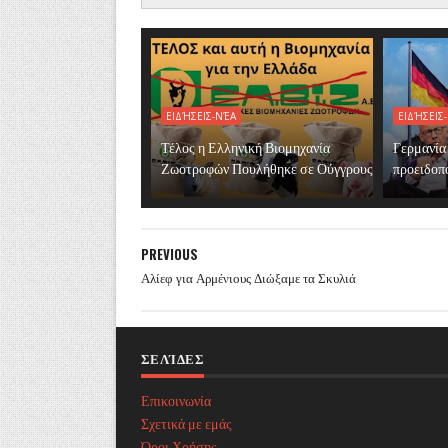
ΕΙΔΉΣΕΙΣ-ΝΈΑ
ΕΙΔΉΣΕΙΣ
Τέλος η Ελληνική Βιομηχανία
Γερμανία
Ζωοτροφών Πουλήθηκε σε Ούγγρους
προειδοπο
PREVIOUS
Αλίεφ για Αρμένιους Διώξαμε τα Σκυλιά
ΣΕΛΊΔΕΣ
Επικοινωνία
Σχετικά με εμάς
Όροι Χρήσης