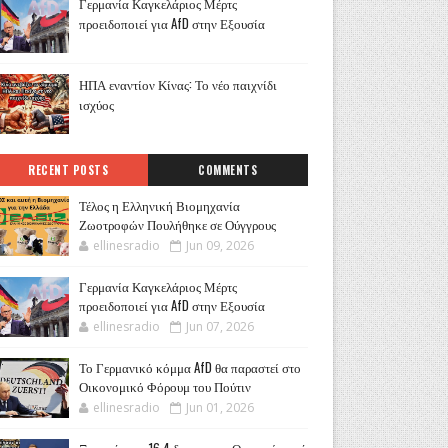
Γερμανία Καγκελάριος Μέρτς
προειδοποιεί για AfD στην Εξουσία
ΗΠΑ εναντίον Κίνας: Το νέο παιχνίδι
ισχύος
RECENT POSTS
COMMENTS
Τέλος η Ελληνική Βιομηχανία
Ζωοτροφών Πουλήθηκε σε Ούγγρους
ellinesradio
Jun 09, 2026
Γερμανία Καγκελάριος Μέρτς
προειδοποιεί για AfD στην Εξουσία
ellinesradio
Jun 07, 2026
Το Γερμανικό κόμμα AfD θα παραστεί στο
Οικονομικό Φόρουμ του Πούτιν
ellinesradio
Jun 01, 2026