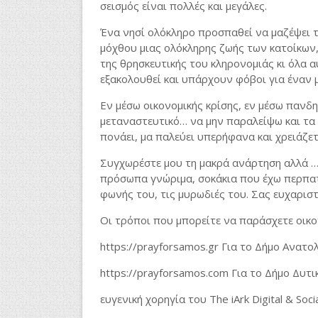
σεισμός είναι πολλές και μεγάλες.
Ένα νησί ολόκληρο προσπαθεί να μαζέψει τ
μόχθου μιας ολόκληρης ζωής των κατοίκων,
της θρησκευτικής του κληρονομιάς κι όλα 
εξακολουθεί και υπάρχουν φόβοι για έναν 
Εν μέσω οικονομικής κρίσης, εν μέσω πανδη
μεταναστευτικό… να μην παραλείψω και τα 
πονάει, μα παλεύει υπερήφανα και χρειάζετα
Συγχωρέστε μου τη μακρά ανάρτηση αλλά … 
πρόσωπα γνώριμα, σοκάκια που έχω περπατ
φωνής του, τις μυρωδιές του. Σας ευχαριστ
Οι τρόποι που μπορείτε να παράσχετε οικον
https://prayforsamos.gr Για το Δήμο Ανατο
https://prayforsamos.com Για το Δήμο Δυτι
ευγενική
χορηγία
του
The iArk Digital & Soc