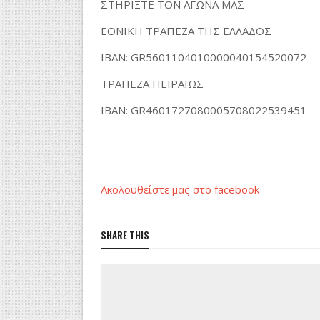
ΣΤΗΡΙΞΤΕ ΤΟΝ ΑΓΩΝΑ ΜΑΣ
ΕΘΝΙΚΗ ΤΡΑΠΕΖΑ ΤΗΣ ΕΛΛΑΔΟΣ
ΙΒΑΝ: GR5601104010000040154520072
ΤΡΑΠΕΖΑ ΠΕΙΡΑΙΩΣ
ΙΒΑΝ: GR4601727080005708022539451
Ακολουθείστε μας στο facebook
SHARE THIS