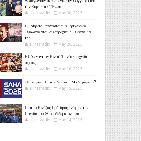
Ξεπαγώνουν 16.4 δις για την Ουγγαρία από
την Ευρωπαϊκή Ένωση
ellinesradio
May 30, 2026
Η Τουρκία Ρευστοποιεί Αμερικανικά
Ομόλογα για να Στηριχθεί η Οικονομία
της
ellinesradio
May 26, 2026
ΗΠΑ εναντίον Κίνας: Το νέο παιχνίδι
ισχύος
ellinesradio
May 16, 2026
Οι Τούρκοι Ετοιμάζονται ή Μπλοφάρουν?
ellinesradio
May 15, 2026
Γιατί ο Κινέζος Πρόεδρος ανέφερε την
Παγίδα του Θουκυδίδη στον Τραμπ
ellinesradio
May 14, 2026