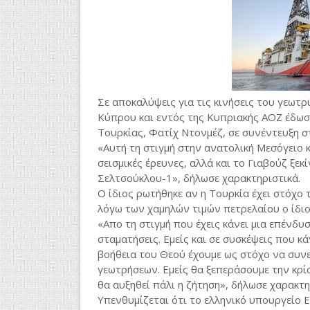
Σε αποκαλύψεις για τις κινήσεις του γεωτρ
Κύπρου και εντός της Κυπριακής ΑΟΖ έδωσ
Τουρκίας, Φατίχ Ντονμέζ, σε συνέντευξη σ
«Αυτή τη στιγμή στην ανατολική Μεσόγειο 
σεισμικές έρευνες, αλλά και το Γιαβούζ ξεκ
Σελτσούκλου-1», δήλωσε χαρακτηριστικά.
Ο ίδιος ρωτήθηκε αν η Τουρκία έχει στόχ
λόγω των χαμηλών τιμών πετρελαίου o ίδιο
«Απο τη στιγμή που έχεις κάνει μια επένδυ
σταματήσεις. Εμείς και σε συσκέψεις που κά
βοήθεια του Θεού έχουμε ως στόχο να συν
γεωτρήσεων. Εμείς θα ξεπεράσουμε την κρί
θα αυξηθεί πάλι η ζήτηση», δήλωσε χαρακτη
Υπενθυμίζεται ότι το ελληνικό υπουργείο 