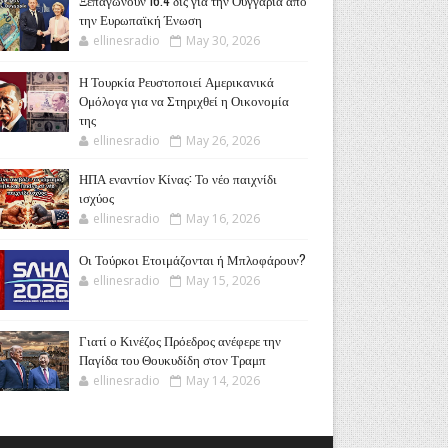
Ξεπαγώνουν 16.4 δις για την Ουγγαρία από
την Ευρωπαϊκή Ένωση
ellinesradio
May 30, 2026
Η Τουρκία Ρευστοποιεί Αμερικανικά
Ομόλογα για να Στηριχθεί η Οικονομία
της
ellinesradio
May 26, 2026
ΗΠΑ εναντίον Κίνας: Το νέο παιχνίδι
ισχύος
ellinesradio
May 16, 2026
Οι Τούρκοι Ετοιμάζονται ή Μπλοφάρουν?
ellinesradio
May 15, 2026
Γιατί ο Κινέζος Πρόεδρος ανέφερε την
Παγίδα του Θουκυδίδη στον Τραμπ
ellinesradio
May 14, 2026