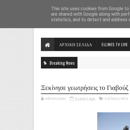
This site uses cookies from Google to d
are shared with Google along with perf
statistics, and to detect and address 
ΑΡΧΙΚΗ ΣΕΛΙΔΑ
ELLINES TV LIVE
Breaking News
Ξεκίνησε γεωτρήσεις το Γιαβούζ
ellinesradio
6 years ago
Ειδήσεις-Νέα