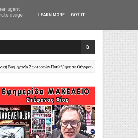
user-agent
erate usage
LEARN MORE
GOT IT
Βιομηχανία Ζωοτροφών Πουλήθηκε σε Ούγγρους
Γ
ΕΙΔΉΣΕΙΣ-ΝΈΑ