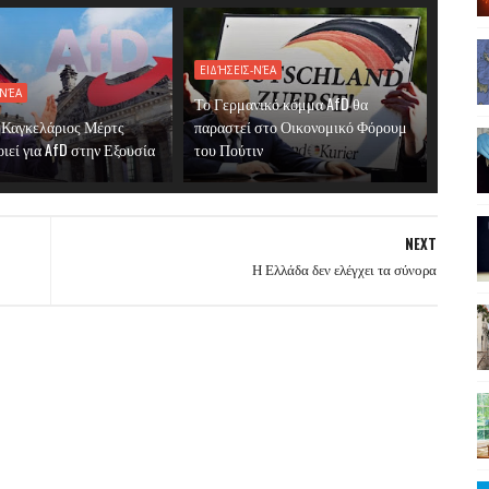
ΕΙΔΉΣΕΙΣ-ΝΈΑ
-ΝΈΑ
Το Γερμανικό κόμμα AfD θα
 Καγκελάριος Μέρτς
παραστεί στο Οικονομικό Φόρουμ
ιεί για AfD στην Εξουσία
του Πούτιν
NEXT
Η Ελλάδα δεν ελέγχει τα σύνορα