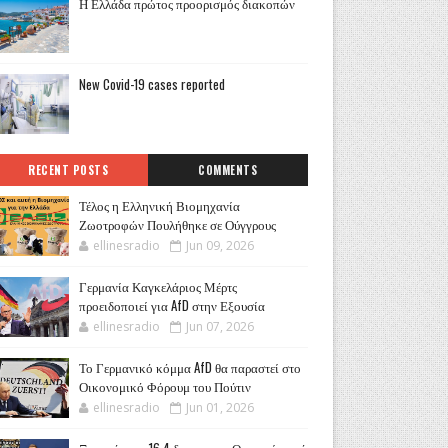
Η Ελλάδα πρώτος προορισμός διακοπών
New Covid-19 cases reported
RECENT POSTS
COMMENTS
Τέλος η Ελληνική Βιομηχανία
Ζωοτροφών Πουλήθηκε σε Ούγγρους
ellinesradio
Jun 09, 2026
Γερμανία Καγκελάριος Μέρτς
προειδοποιεί για AfD στην Εξουσία
ellinesradio
Jun 07, 2026
Το Γερμανικό κόμμα AfD θα παραστεί στο
Οικονομικό Φόρουμ του Πούτιν
ellinesradio
Jun 01, 2026