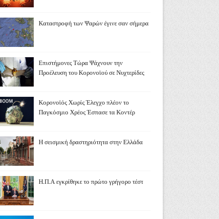
Καταστροφή των Ψαρών έγινε σαν σήμερα
Επιστήμονες Τώρα Ψάχνουν την
Προέλευση του Κορονοϊού σε Νυχτερίδες
Κορονοϊός Χωρίς Έλεγχο πλέον το
Παγκόσμιο Χρέος Έσπασε τα Κοντέρ
Η σεισμική δραστηριότητα στην Ελλάδα
Η.Π.Α εγκρίθηκε το πρώτο γρήγορο τέστ