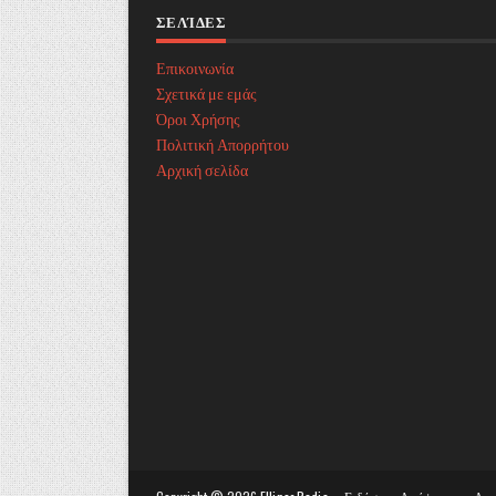
ΣΕΛΊΔΕΣ
Επικοινωνία
Σχετικά με εμάς
Όροι Χρήσης
Πολιτική Απορρήτου
Αρχική σελίδα