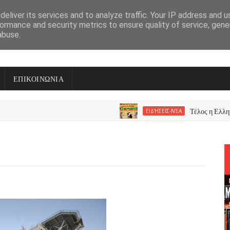
eliver its services and to analyze traffic. Your IP address and 
ormance and security metrics to ensure quality of service, gen
abuse.
ΕΠΙΚΟΙΝΩΝΙΑ
Τέλος η Ελληνική 
ΕΙΔΉΣΕΙΣ-ΝΈΑ