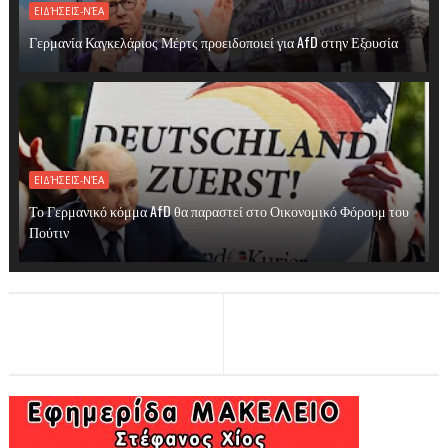
ΕΙΔΉΣΕΙΣ-ΝΈΑ
Γερμανία Καγκελάριος Μέρτς προειδοποιεί για AfD στην Εξουσία
ΕΙΔΉΣΕΙΣ-ΝΈΑ
Το Γερμανικό κόμμα AfD θα παραστεί στο Οικονομικό Φόρουμ του
Πούτιν