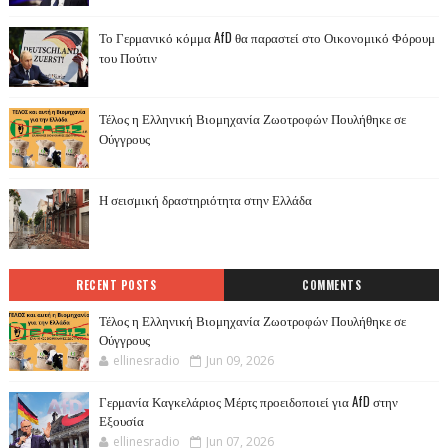
Το Γερμανικό κόμμα AfD θα παραστεί στο Οικονομικό Φόρουμ
του Πούτιν
Τέλος η Ελληνική Βιομηχανία Ζωοτροφών Πουλήθηκε σε
Ούγγρους
Η σεισμική δραστηριότητα στην Ελλάδα
RECENT POSTS
COMMENTS
Τέλος η Ελληνική Βιομηχανία Ζωοτροφών Πουλήθηκε σε
Ούγγρους
ellinesradio
Jun 09, 2026
Γερμανία Καγκελάριος Μέρτς προειδοποιεί για AfD στην
Εξουσία
ellinesradio
Jun 07, 2026