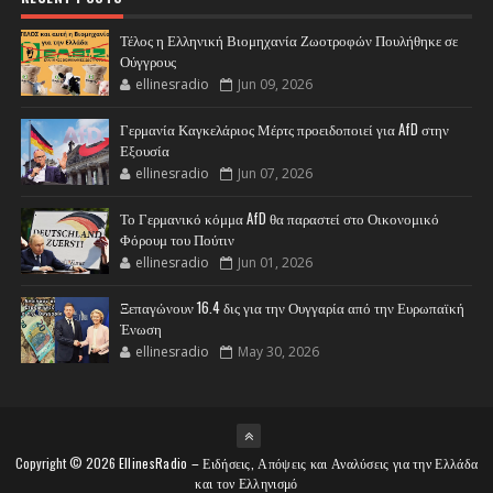
Τέλος η Ελληνική Βιομηχανία Ζωοτροφών Πουλήθηκε σε
Ούγγρους
ellinesradio
Jun 09, 2026
Γερμανία Καγκελάριος Μέρτς προειδοποιεί για AfD στην
Εξουσία
ellinesradio
Jun 07, 2026
Το Γερμανικό κόμμα AfD θα παραστεί στο Οικονομικό
Φόρουμ του Πούτιν
ellinesradio
Jun 01, 2026
Ξεπαγώνουν 16.4 δις για την Ουγγαρία από την Ευρωπαϊκή
Ένωση
ellinesradio
May 30, 2026
Copyright ©
2026
EllinesRadio – Ειδήσεις, Απόψεις και Αναλύσεις για την Ελλάδα
και τον Ελληνισμό