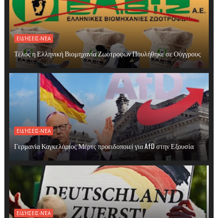
ΕΙΔΉΣΕΙΣ-ΝΈΑ
Τέλος η Ελληνική Βιομηχανία Ζωοτροφών Πουλήθηκε σε Ούγγρους
ΕΙΔΉΣΕΙΣ-ΝΈΑ
Γερμανία Καγκελάριος Μέρτς προειδοποιεί για AfD στην Εξουσία
ΕΙΔΉΣΕΙΣ-ΝΈΑ