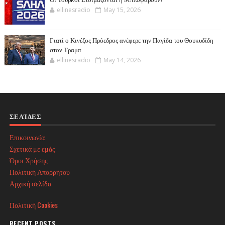
ellinesradio
May 15, 2026
Γιατί ο Κινέζος Πρόεδρος ανέφερε την Παγίδα του Θουκυδίδη
στον Τραμπ
ellinesradio
May 14, 2026
ΣΕΛΊΔΕΣ
Επικοινωνία
Σχετικά με εμάς
Όροι Χρήσης
Πολιτική Απορρήτου
Αρχική σελίδα
Πολιτική Cookies
RECENT POSTS