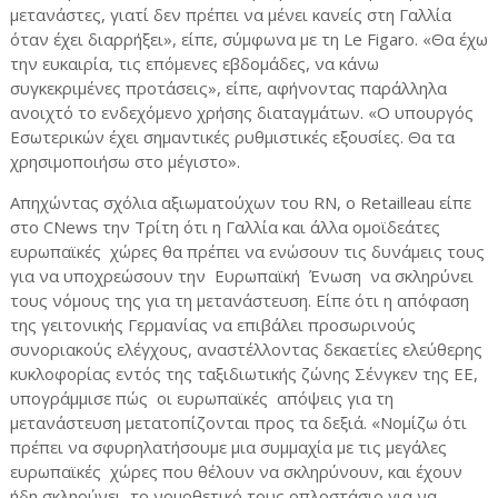
μετανάστες, γιατί δεν πρέπει να μένει κανείς στη Γαλλία
όταν έχει διαρρήξει», είπε, σύμφωνα με τη Le Figaro. «Θα έχω
την ευκαιρία, τις επόμενες εβδομάδες, να κάνω
συγκεκριμένες προτάσεις», είπε, αφήνοντας παράλληλα
ανοιχτό το ενδεχόμενο χρήσης διαταγμάτων. «Ο υπουργός
Εσωτερικών έχει σημαντικές ρυθμιστικές εξουσίες. Θα τα
χρησιμοποιήσω στο μέγιστο».
Απηχώντας σχόλια αξιωματούχων του RN, ο Retailleau είπε
στο CNews την Τρίτη ότι η Γαλλία και άλλα ομοϊδεάτες
ευρωπαϊκές χώρες θα πρέπει να ενώσουν τις δυνάμεις τους
για να υποχρεώσουν την Ευρωπαϊκή Ένωση να σκληρύνει
τους νόμους της για τη μετανάστευση. Είπε ότι η απόφαση
της γειτονικής Γερμανίας να επιβάλει προσωρινούς
συνοριακούς ελέγχους, αναστέλλοντας δεκαετίες ελεύθερης
κυκλοφορίας εντός της ταξιδιωτικής ζώνης Σένγκεν της ΕΕ,
υπογράμμισε πώς οι ευρωπαϊκές απόψεις για τη
μετανάστευση μετατοπίζονται προς τα δεξιά. «Νομίζω ότι
πρέπει να σφυρηλατήσουμε μια συμμαχία με τις μεγάλες
ευρωπαϊκές χώρες που θέλουν να σκληρύνουν, και έχουν
ήδη σκληρύνει, το νομοθετικό τους οπλοστάσιο για να