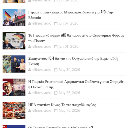
ellinesradio
Jun 09, 2026
Γερμανία Καγκελάριος Μέρτς προειδοποιεί για AfD στην
Εξουσία
ellinesradio
Jun 07, 2026
Το Γερμανικό κόμμα AfD θα παραστεί στο Οικονομικό Φόρουμ
του Πούτιν
ellinesradio
Jun 01, 2026
Ξεπαγώνουν 16.4 δις για την Ουγγαρία από την Ευρωπαϊκή
Ένωση
ellinesradio
May 30, 2026
Η Τουρκία Ρευστοποιεί Αμερικανικά Ομόλογα για να Στηριχθεί
η Οικονομία της
ellinesradio
May 26, 2026
ΗΠΑ εναντίον Κίνας: Το νέο παιχνίδι ισχύος
ellinesradio
May 16, 2026
Οι Τούρκοι Ετοιμάζονται ή Μπλοφάρουν?