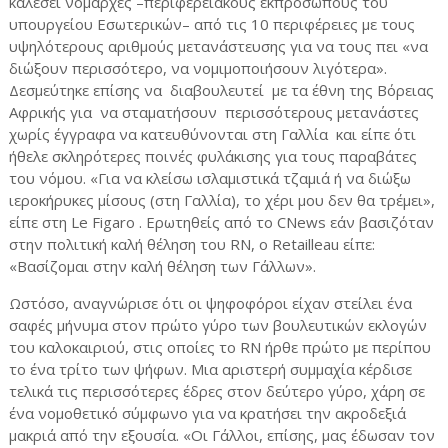
καλέσει νομάρχες –περιφερειακούς εκπροσώπους του
υπουργείου Εσωτερικών– από τις 10 περιφέρειες με τους
υψηλότερους αριθμούς μετανάστευσης για να τους πει «να
διώξουν περισσότερο, να νομιμοποιήσουν λιγότερα».
Δεσμεύτηκε επίσης να διαβουλευτεί με τα έθνη της Βόρειας
Αφρικής για να σταματήσουν περισσότερους μετανάστες
χωρίς έγγραφα να κατευθύνονται στη Γαλλία και είπε ότι
ήθελε σκληρότερες ποινές φυλάκισης για τους παραβάτες
του νόμου. «Για να κλείσω ισλαμιστικά τζαμιά ή να διώξω
ιεροκήρυκες μίσους (στη Γαλλία), το χέρι μου δεν θα τρέμει»,
είπε στη Le Figaro . Ερωτηθείς από το CNews εάν βασιζόταν
στην πολιτική καλή θέληση του RN, ο Retailleau είπε:
«Βασίζομαι στην καλή θέληση των Γάλλων».
Ωστόσο, αναγνώρισε ότι οι ψηφοφόροι είχαν στείλει ένα
σαφές μήνυμα στον πρώτο γύρο των βουλευτικών εκλογών
του καλοκαιριού, στις οποίες το RN ήρθε πρώτο με περίπου
το ένα τρίτο των ψήφων. Μια αριστερή συμμαχία κέρδισε
τελικά τις περισσότερες έδρες στον δεύτερο γύρο, χάρη σε
ένα νομοθετικό σύμφωνο για να κρατήσει την ακροδεξιά
μακριά από την εξουσία. «Οι Γάλλοι, επίσης, μας έδωσαν τον