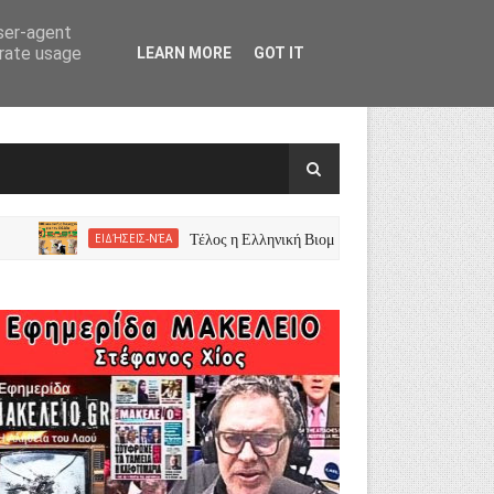
user-agent
erate usage
LEARN MORE
GOT IT
Τέλος η Ελληνική Βιομηχανία Ζωοτροφών Πουλήθηκε 
ΕΙΔΉΣΕΙΣ-ΝΈΑ