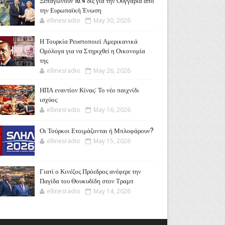
Ξεπαγώνουν 16.4 δις για την Ουγγαρία από
την Ευρωπαϊκή Ένωση
ellinesradio
May 30, 2026
Η Τουρκία Ρευστοποιεί Αμερικανικά
Ομόλογα για να Στηριχθεί η Οικονομία
της
ellinesradio
May 26, 2026
ΗΠΑ εναντίον Κίνας: Το νέο παιχνίδι
ισχύος
ellinesradio
May 16, 2026
Οι Τούρκοι Ετοιμάζονται ή Μπλοφάρουν?
ellinesradio
May 15, 2026
Γιατί ο Κινέζος Πρόεδρος ανέφερε την
Παγίδα του Θουκυδίδη στον Τραμπ
ellinesradio
May 14, 2026