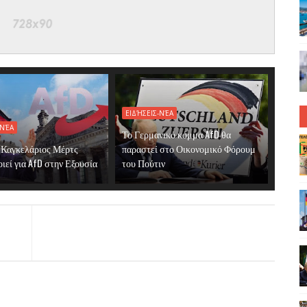
ΕΙΔΉΣΕΙΣ-ΝΈΑ
-ΝΈΑ
Το Γερμανικό κόμμα AfD θα
 Καγκελάριος Μέρτς
παραστεί στο Οικονομικό Φόρουμ
ιεί για AfD στην Εξουσία
του Πούτιν