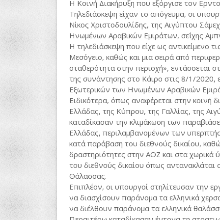
Η Κοινή Διακήρυξη που εξόργισε τον Ερντ
Τηλεδιάσκεψη είχαν το απόγευμα, οι υπουρ
Νίκος Χριστοδουλίδης, της Αιγύπτου Σάμεχ 
Ηνωμένων Αραβικών Εμιράτων, σεΐχης Αμπν
Η τηλεδιάσκεψη που είχε ως αντικείμενο τι
Μεσόγειο, καθώς και μια σειρά από περιφερ
σταθερότητα στην περιοχή», εντάσσεται στ
της συνάντησης στο Κάιρο στις 8/1/2020, 
Εξωτερικών των Ηνωμένων Αραβικών Εμιρ
Ειδικότερα, όπως αναφέρεται στην κοινή δ
Ελλάδας, της Κύπρου, της Γαλλίας, της Α
καταδίκασαν την κλιμάκωση των παραβιάσε
Ελλάδας, περιλαμβανομένων των υπερπτήσε
κατά παράβαση του διεθνούς δικαίου, καθώ
δραστηριότητες στην ΑΟΖ και στα χωρικά
του διεθνούς δικαίου όπως αντανακλάται 
Θάλασσας.
Επιπλέον, οι υπουργοί στηλίτευσαν την ερ
να διασχίσουν παράνομα τα ελληνικά χερσα
να διέλθουν παράνομα τα ελληνικά θαλάσσ
Περαιτέρω καταδίκασαν έντονα τη στρατιωτ