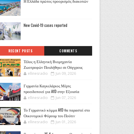
Η Ελλάδα πρώτος προορισμός διακοπών
New Covid-19 cases reported
RECENT POSTS
COMMENTS
Τέλος η Ελληνική Βιομηχανία
Ζωοτροφών Πουλήθηκε σε Ούγγρους
ellinesradio
Jun 09, 2026
Γερμανία Καγκελάριος Μέρτς
προειδοποιεί για AfD στην Εξουσία
ellinesradio
Jun 07, 2026
Το Γερμανικό κόμμα AfD θα παραστεί στο
Οικονομικό Φόρουμ του Πούτιν
ellinesradio
Jun 01, 2026