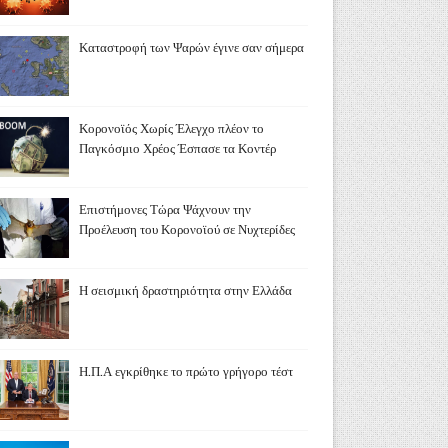
Καταστροφή των Ψαρών έγινε σαν σήμερα
Κορονοϊός Χωρίς Έλεγχο πλέον το
Παγκόσμιο Χρέος Έσπασε τα Κοντέρ
Επιστήμονες Τώρα Ψάχνουν την
Προέλευση του Κορονοϊού σε Νυχτερίδες
Η σεισμική δραστηριότητα στην Ελλάδα
Η.Π.Α εγκρίθηκε το πρώτο γρήγορο τέστ