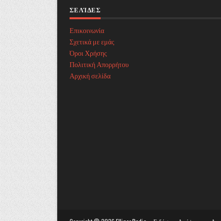
ΣΕΛΊΔΕΣ
Επικοινωνία
Σχετικά με εμάς
Όροι Χρήσης
Πολιτική Απορρήτου
Αρχική σελίδα