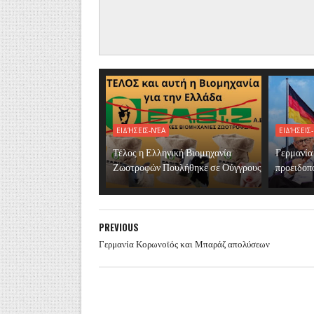
ΕΙΔΉΣΕΙΣ-ΝΈΑ
ΕΙΔΉΣΕΙΣ
Τέλος η Ελληνική Βιομηχανία
Γερμανία
Ζωοτροφών Πουλήθηκε σε Ούγγρους
προειδοπο
PREVIOUS
Γερμανία Κορωνοϊός και Μπαράζ απολύσεων