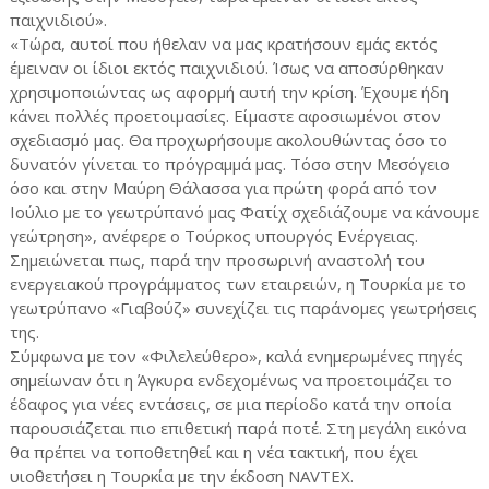
παιχνιδιού».
«Τώρα, αυτοί που ήθελαν να μας κρατήσουν εμάς εκτός
έμειναν οι ίδιοι εκτός παιχνιδιού. Ίσως να αποσύρθηκαν
χρησιμοποιώντας ως αφορμή αυτή την κρίση. Έχουμε ήδη
κάνει πολλές προετοιμασίες. Είμαστε αφοσιωμένοι στον
σχεδιασμό μας. Θα προχωρήσουμε ακολουθώντας όσο το
δυνατόν γίνεται το πρόγραμμά μας. Τόσο στην Μεσόγειο
όσο και στην Μαύρη Θάλασσα για πρώτη φορά από τον
Ιούλιο με το γεωτρύπανό μας Φατίχ σχεδιάζουμε να κάνουμε
γεώτρηση», ανέφερε ο Τούρκος υπουργός Ενέργειας.
Σημειώνεται πως, παρά την προσωρινή αναστολή του
ενεργειακού προγράμματος των εταιρειών, η Τουρκία με το
γεωτρύπανο «Γιαβούζ» συνεχίζει τις παράνομες γεωτρήσεις
της.
Σύμφωνα με τον «Φιλελεύθερο», καλά ενημερωμένες πηγές
σημείωναν ότι η Άγκυρα ενδεχομένως να προετοιμάζει το
έδαφος για νέες εντάσεις, σε μια περίοδο κατά την οποία
παρουσιάζεται πιο επιθετική παρά ποτέ. Στη μεγάλη εικόνα
θα πρέπει να τοποθετηθεί και η νέα τακτική, που έχει
υιοθετήσει η Τουρκία με την έκδοση NAVTEX.