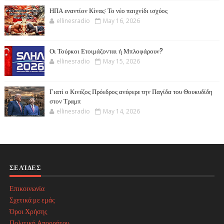
ΗΠΑ εναντίον Κίνας: Το νέο παιχνίδι ισχύος
ellinesradio
May 16, 2026
Οι Τούρκοι Ετοιμάζονται ή Μπλοφάρουν?
ellinesradio
May 15, 2026
Γιατί ο Κινέζος Πρόεδρος ανέφερε την Παγίδα του Θουκυδίδη
στον Τραμπ
ellinesradio
May 14, 2026
ΣΕΛΊΔΕΣ
Επικοινωνία
Σχετικά με εμάς
Όροι Χρήσης
Πολιτική Απορρήτου