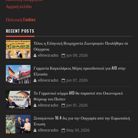
Αρχική σελίδα
Πολιτική Cookies
RECENT POSTS
Τέλος η Ελληνική Βιομηχανία Ζωοτροφών Πουλήθηκε σε
Ούγγρους
ellinesradio
Jun 09, 2026
Γερμανία Καγκελάριος Μέρτς προειδοποιεί για AfD στην
Εξουσία
ellinesradio
Jun 07, 2026
Το Γερμανικό κόμμα AfD θα παραστεί στο Οικονομικό
Φόρουμ του Πούτιν
ellinesradio
Jun 01, 2026
Ξεπαγώνουν 16.4 δις για την Ουγγαρία από την Ευρωπαϊκή
Ένωση
ellinesradio
May 30, 2026