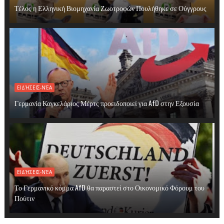
Τέλος η Ελληνική Βιομηχανία Ζωοτροφών Πουλήθηκε σε Ούγγρους
ΕΙΔΉΣΕΙΣ-ΝΈΑ
Γερμανία Καγκελάριος Μέρτς προειδοποιεί για AfD στην Εξουσία
ΕΙΔΉΣΕΙΣ-ΝΈΑ
Το Γερμανικό κόμμα AfD θα παραστεί στο Οικονομικό Φόρουμ του
Πούτιν