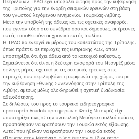
Πετρελαίων ΤΡΑΟ έχει υποβάλει αίτηση προς την κυβέρνηση
της Τρίπολης για την έναρξη σεισμικών ερευνών στη βάση
του γνωστού λεγόμενου Μνημονίου Τουρκίας-Λιβύης.
Μετά την υποβολή της άδειας και τις σχετικές αναφορές,
που έγιναν τόσο στο συνέδριο όσο και δημοσίως, οι έρευνες
αυτές τοποθετούνται χρονικά εντός Ιουλίου.
Η ΤΡΑΟ θα ενεργεί εκ μέρους του καθεστώτος της Τρίπολης,
όπως πράττει σε περιοχές της κυπριακής ΑΟΖ, όπου
υποστηρίζει ότι έχει άδεια από το κατοχικό καθεστώς.
Σημειώνεται ότι είναι η δεύτερη αναφορά του Ντονμέζ μέσα
σε λίγες μέρες, σχετικά με τις σεισμικές έρευνες στις
περιοχές που περιλαμβάνει η συμφωνία της χώρας του με
την κυβέρνηση Εθνικής Συνεννόησης στην Τρίπολη της
Λιβύης, αμέσως μόλις ολοκληρωθεί η σχετική διαδικασία
αδειοδότησης.
Σε δηλώσεις του προς το τουρκικό ειδησεογραφικό
πρακτορείο Anadolu προ ημερών ο Φατίχ Ντιονμέζ είχε
υποστηρίξει πως «Στην ανατολική Μεσόγειο πολλοί παίκτες
προσπάθησαν να κρατήσουν την Τουρκία εκτός εξίσωσης.
Αυτοί που ήθελαν να κρατήσουν την Τουρκία εκτός
εξίσωσης στην Μεσόγειο, τώρα έμειναν οι ίδιοι εκτός