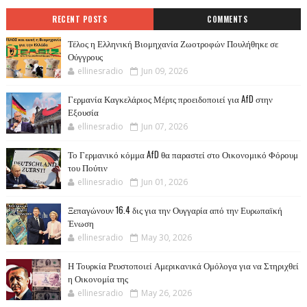
RECENT POSTS
COMMENTS
Τέλος η Ελληνική Βιομηχανία Ζωοτροφών Πουλήθηκε σε
Ούγγρους
ellinesradio
Jun 09, 2026
Γερμανία Καγκελάριος Μέρτς προειδοποιεί για AfD στην
Εξουσία
ellinesradio
Jun 07, 2026
Το Γερμανικό κόμμα AfD θα παραστεί στο Οικονομικό Φόρουμ
του Πούτιν
ellinesradio
Jun 01, 2026
Ξεπαγώνουν 16.4 δις για την Ουγγαρία από την Ευρωπαϊκή
Ένωση
ellinesradio
May 30, 2026
Η Τουρκία Ρευστοποιεί Αμερικανικά Ομόλογα για να Στηριχθεί
η Οικονομία της
ellinesradio
May 26, 2026