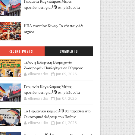
Γερμανία Καγκελάριος Μέρτς
προειδοποιεί για AfD στην Εξουσία
ΗΠΑ εναντίον Κίνας: Το νέο παιχνίδι
ισχύος
RECENT POSTS
COMMENTS
Τέλος η Ελληνική Βιομηχανία
Ζωοτροφών Πουλήθηκε σε Ούγγρους
ellinesradio
Jun 09, 2026
Γερμανία Καγκελάριος Μέρτς
προειδοποιεί για AfD στην Εξουσία
ellinesradio
Jun 07, 2026
Το Γερμανικό κόμμα AfD θα παραστεί στο
Οικονομικό Φόρουμ του Πούτιν
ellinesradio
Jun 01, 2026