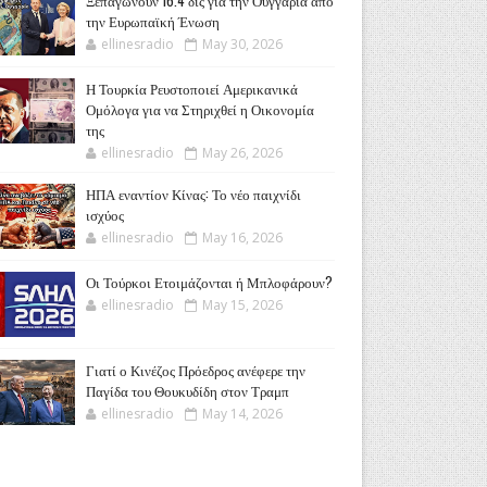
Ξεπαγώνουν 16.4 δις για την Ουγγαρία από
την Ευρωπαϊκή Ένωση
ellinesradio
May 30, 2026
Η Τουρκία Ρευστοποιεί Αμερικανικά
Ομόλογα για να Στηριχθεί η Οικονομία
της
ellinesradio
May 26, 2026
ΗΠΑ εναντίον Κίνας: Το νέο παιχνίδι
ισχύος
ellinesradio
May 16, 2026
Οι Τούρκοι Ετοιμάζονται ή Μπλοφάρουν?
ellinesradio
May 15, 2026
Γιατί ο Κινέζος Πρόεδρος ανέφερε την
Παγίδα του Θουκυδίδη στον Τραμπ
ellinesradio
May 14, 2026