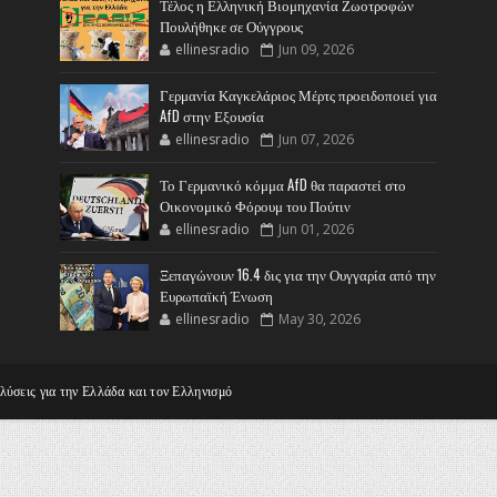
Τέλος η Ελληνική Βιομηχανία Ζωοτροφών
Πουλήθηκε σε Ούγγρους
ellinesradio
Jun 09, 2026
Γερμανία Καγκελάριος Μέρτς προειδοποιεί για
AfD στην Εξουσία
ellinesradio
Jun 07, 2026
Το Γερμανικό κόμμα AfD θα παραστεί στο
Οικονομικό Φόρουμ του Πούτιν
ellinesradio
Jun 01, 2026
Ξεπαγώνουν 16.4 δις για την Ουγγαρία από την
Ευρωπαϊκή Ένωση
ellinesradio
May 30, 2026
αλύσεις για την Ελλάδα και τον Ελληνισμό