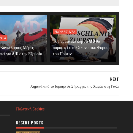
ΕΙΔΉΣΕΙΣ-ΝΈΑ
-ΝΈΑ
Το Γερμανικό κόμμα AfD θα
 Καγκελάριος Μέρτς
παραστεί στο Οικονομικό Φόρουμ
ιεί για AfD στην Εξουσία
του Πούτιν
NEXT
Χημικά από το Ισραήλ σε Σήραγγες της Χαμάς στη Γάζα
Πολιτική Cookies
RECENT POSTS