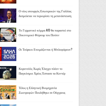
Ο νέος υπουργός Εσωτερικών της Γαλλίας
δεσμεύεται να περιορίσει τη μετανάστευση
Το Γερμανικό κόμμα AfD θα παραστεί στο
Οικονομικό Φόρουμ του Πούτιν
Οι Τούρκοι Ετοιμάζονται ή Μπλοφάρουν?
Κορονοϊός Χωρίς Έλεγχο πλέον το
Παγκόσμιο Χρέος Έσπασε τα Κοντέρ
Τέλος η Ελληνική Βιομηχανία
Ζωοτροφών Πουλήθηκε σε Ούγγρους