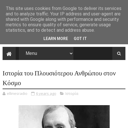
This site uses cookies from Google to deliver its services
and to analyze traffic. Your IP address and user-agent are
shared with Google along with performance and security
metrics to ensure quality of service, generate usage
statistics, and to detect and address abuse.
LEARN MORE
GOT IT
Ιστορία του Πλουσιότερου Ανθρώπου στον
Κόσμο
ellinesradio
6 years ago
Ιστορία