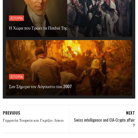
ΙΣΤΟΡΊΑ
Η Χώρα που Τρώει τα Παιδιά Της
ΙΣΤΟΡΊΑ
Σαν Σήμερα τον Αύγουστο του 2007
PREVIOUS
NEXT
Γερμανία Τουρκία και Γκρίζοι Λύκοι
Swiss intelligence and CIA-Crypto affair
?