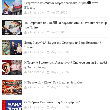
Γερμανία Καγκελάριος Μέρτς προειδοποιεί για AfD στην
Εξουσία
ellinesradio
Jun 07, 2026
Το Γερμανικό κόμμα AfD θα παραστεί στο Οικονομικό Φόρουμ
του Πούτιν
ellinesradio
Jun 01, 2026
Ξεπαγώνουν 16.4 δις για την Ουγγαρία από την Ευρωπαϊκή
Ένωση
ellinesradio
May 30, 2026
Η Τουρκία Ρευστοποιεί Αμερικανικά Ομόλογα για να Στηριχθεί
η Οικονομία της
ellinesradio
May 26, 2026
ΗΠΑ εναντίον Κίνας: Το νέο παιχνίδι ισχύος
ellinesradio
May 16, 2026
Οι Τούρκοι Ετοιμάζονται ή Μπλοφάρουν?
ellinesradio
May 15, 2026