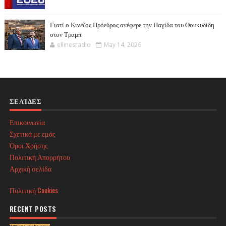
Γιατί ο Κινέζος Πρόεδρος ανέφερε την Παγίδα του Θουκυδίδη
στον Τραμπ
ellinesradio
May 14, 2026
ΣΕΛΊΔΕΣ
Επικοινωνία
Σχετικά με εμάς
Όροι Χρήσης
Πολιτική Απορρήτου
Αρχική σελίδα
Πολιτική Cookies
RECENT POSTS