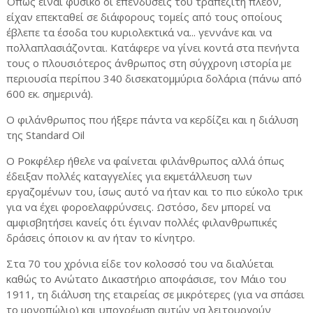
Όπως είναι φυσικό οι επενδύσεις του τραπεζίτη πλέον,
είχαν επεκταθεί σε διάφορους τομείς από τους οποίους
έβλεπε τα έσοδα του κυριολεκτικά να... γεννάνε και να
πολλαπλασιάζονται. Κατάφερε να γίνει κοντά στα πενήντα
τους ο πλουσιότερος άνθρωπος στη σύγχρονη ιστορία με
περιουσία περίπου 340 δισεκατομμύρια δολάρια (πάνω από
600 εκ. σημερινά).
Ο φιλάνθρωπος που ήξερε πάντα να κερδίζει και η διάλυση
της Standard Oil
Ο Ροκφέλερ ήθελε να φαίνεται φιλάνθρωπος αλλά όπως
έδειξαν πολλές καταγγελίες για εκμετάλλευση των
εργαζομένων του, ίσως αυτό να ήταν και το πιο εύκολο τρικ
για να έχει φοροελαφρύνσεις. Ωστόσο, δεν μπορεί να
αμφισβητήσει κανείς ότι έγιναν πολλές φιλανθρωπικές
δράσεις όποιον κι αν ήταν το κίνητρο.
Στα 70 του χρόνια είδε τον κολοσσό του να διαλύεται
καθώς το Ανώτατο Δικαστήριο αποφάσισε, τον Μάιο του
1911, τη διάλυση της εταιρείας σε μικρότερες (για να σπάσει
το μονοπώλιο) και υποχρέωση αυτών να λειτουργούν