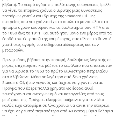
βέβαια). Το νεαρό αγόρι της πολύτεκνης οικογένειας έμελλε
να γίνει τα επόμενα χρόνια ο ιδρυτής μιας δυναστείας
τεσσάρων γενεών και ιδρυτής της Standard Oil. Της
εταιρείας που για χρόνια είχε το απόλυτο μονοπώλιο στο
εμπόριο υγρών καυσίμων και τα διυλιστήρια των ΗΠΑ από
το 1880 έως το 1911. Και αυτό ήταν μόνο ένα μέρος από τα
έσοδά του. Ο τραπεζίτης και μέτοχος, αποτέλεσε το δυνατό
χαρτί στις αγορές του σιδηρομεταλλεύματος και των
μεταφορών.
Πριν φτάσει, βέβαια, στην κορυφή, δούλεψε ως λογιστής σε
μικρές επιχειρήσεις και μάζευε το κεφάλαιο που απαιτούταν
για να ιδρύσει το 1863 το πρώτο διυλιστήριο πετρελαίου
στο Κλίβελαντ. Μέσα σε λιγότερο από δέκα χρόνια η
Standard Oil, ήταν γεγονός και άρχισε να γιγαντώνεται.
Πράγμα που έφερε πολλά χρήματα ως έσοδα αλλά
ταυτόχρονα και ανταγωνισμό και καταγγελίες από τους
μετόχους της. Πράγμα... ελαφρώς ασήμαντο για τον ίδιο
καθώς είχε καταφέρει σε λίγα χρόνια να κάνει την εταιρεία
να έχει σε ρευστό περισσότερα από 40 εκατομμύρια δολάρια.