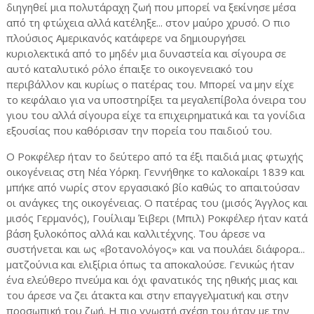
διηγηθεί μια πολυτάραχη ζωή που μπορεί να ξεκίνησε μέσα
από τη φτώχεια αλλά κατέληξε... στον μαύρο χρυσό. Ο πιο
πλούσιος Αμερικανός κατάφερε να δημιουργήσει
κυριολεκτικά από το μηδέν μια δυναστεία και σίγουρα σε
αυτό καταλυτικό ρόλο έπαιξε το οικογενειακό του
περιβάλλον και κυρίως ο πατέρας του. Μπορεί να μην είχε
το κεφάλαιο για να υποστηρίξει τα μεγαλεπίβολα όνειρα του
γιου του αλλά σίγουρα είχε τα επιχειρηματικά και τα γονίδια
εξουσίας που καθόρισαν την πορεία του παιδιού του.
Ο Ροκφέλερ ήταν το δεύτερο από τα έξι παιδιά μιας φτωχής
οικογένειας στη Νέα Υόρκη. Γεννήθηκε το καλοκαίρι 1839 και
μπήκε από νωρίς στον εργασιακό βίο καθώς το απαιτούσαν
οι ανάγκες της οικογένειας. Ο πατέρας του (μισός Άγγλος και
μισός Γερμανός), Γουίλιαμ Έιβερι (Μπιλ) Ροκφέλερ ήταν κατά
βάση ξυλοκόπος αλλά και καλλιτέχνης. Του άρεσε να
συστήνεται και ως «βοτανολόγος» και να πουλάει διάφορα...
ματζούνια και ελιξίρια όπως τα αποκαλούσε. Γενικώς ήταν
ένα ελεύθερο πνεύμα και όχι φανατικός της ηθικής μιας και
του άρεσε να ζει άτακτα και στην επαγγελματική και στην
προσωπική του ζωή. Η πιο γνωστή σχέση του ήταν με την