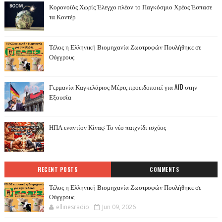
Κορονοϊός Χωρίς Έλεγχο πλέον το Παγκόσμιο Χρέος Έσπασε
τα Κοντέρ
Τέλος η Ελληνική Βιομηχανία Ζωοτροφών Πουλήθηκε σε
Ούγγρους
Γερμανία Καγκελάριος Μέρτς προειδοποιεί για AfD στην
Εξουσία
ΗΠΑ εναντίον Κίνας: Το νέο παιχνίδι ισχύος
RECENT POSTS
COMMENTS
Τέλος η Ελληνική Βιομηχανία Ζωοτροφών Πουλήθηκε σε
Ούγγρους
ellinesradio
Jun 09, 2026