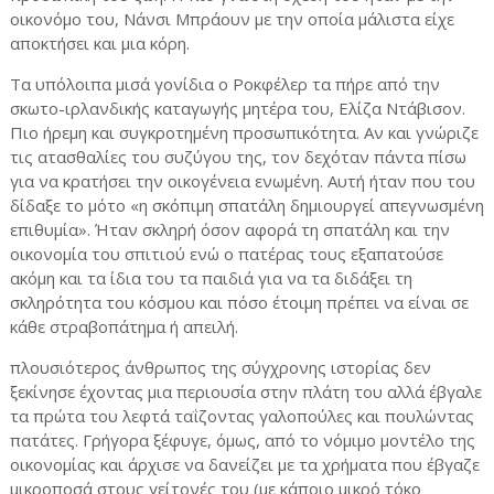
οικονόμο του, Νάνσι Μπράουν με την οποία μάλιστα είχε
αποκτήσει και μια κόρη.
Τα υπόλοιπα μισά γονίδια ο Ροκφέλερ τα πήρε από την
σκωτο-ιρλανδικής καταγωγής μητέρα του, Ελίζα Ντάβισον.
Πιο ήρεμη και συγκροτημένη προσωπικότητα. Αν και γνώριζε
τις ατασθαλίες του συζύγου της, τον δεχόταν πάντα πίσω
για να κρατήσει την οικογένεια ενωμένη. Αυτή ήταν που του
δίδαξε το μότο «η σκόπιμη σπατάλη δημιουργεί απεγνωσμένη
επιθυμία». Ήταν σκληρή όσον αφορά τη σπατάλη και την
οικονομία του σπιτιού ενώ ο πατέρας τους εξαπατούσε
ακόμη και τα ίδια του τα παιδιά για να τα διδάξει τη
σκληρότητα του κόσμου και πόσο έτοιμη πρέπει να είναι σε
κάθε στραβοπάτημα ή απειλή.
πλουσιότερος άνθρωπος της σύγχρονης ιστορίας δεν
ξεκίνησε έχοντας μια περιουσία στην πλάτη του αλλά έβγαλε
τα πρώτα του λεφτά ταΐζοντας γαλοπούλες και πουλώντας
πατάτες. Γρήγορα ξέφυγε, όμως, από το νόμιμο μοντέλο της
οικονομίας και άρχισε να δανείζει με τα χρήματα που έβγαζε
μικροποσά στους γείτονές του (με κάποιο μικρό τόκο