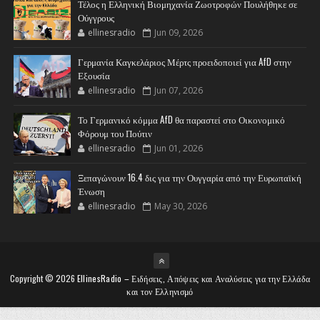
Τέλος η Ελληνική Βιομηχανία Ζωοτροφών Πουλήθηκε σε
Ούγγρους
ellinesradio
Jun 09, 2026
Γερμανία Καγκελάριος Μέρτς προειδοποιεί για AfD στην
Εξουσία
ellinesradio
Jun 07, 2026
Το Γερμανικό κόμμα AfD θα παραστεί στο Οικονομικό
Φόρουμ του Πούτιν
ellinesradio
Jun 01, 2026
Ξεπαγώνουν 16.4 δις για την Ουγγαρία από την Ευρωπαϊκή
Ένωση
ellinesradio
May 30, 2026
Copyright ©
2026
EllinesRadio – Ειδήσεις, Απόψεις και Αναλύσεις για την Ελλάδα
και τον Ελληνισμό