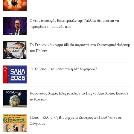
Ο νέος υπουργός Εσωτερικών της Γαλλίας δεσμεύεται να
περιορίσει τη μετανάστευση
Το Γερμανικό κόμμα AfD θα παραστεί στο Οικονομικό Φόρουμ
του Πούτιν
Οι Τούρκοι Ετοιμάζονται ή Μπλοφάρουν?
Κορονοϊός Χωρίς Έλεγχο πλέον το Παγκόσμιο Χρέος Έσπασε
τα Κοντέρ
Τέλος η Ελληνική Βιομηχανία Ζωοτροφών Πουλήθηκε σε
Ούγγρους