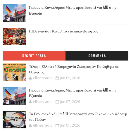
Γερμανία Καγκελάριος Μέρτς προειδοποιεί για AfD στην
Εξουσία
ΗΠΑ εναντίον Κίνας: Το νέο παιχνίδι ισχύος
RECENT POSTS
COMMENTS
Τέλος η Ελληνική Βιομηχανία Ζωοτροφών Πουλήθηκε σε
Ούγγρους
ellinesradio
Jun 09, 2026
Γερμανία Καγκελάριος Μέρτς προειδοποιεί για AfD στην
Εξουσία
ellinesradio
Jun 07, 2026
Το Γερμανικό κόμμα AfD θα παραστεί στο Οικονομικό Φόρουμ
του Πούτιν
ellinesradio
Jun 01, 2026