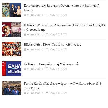
Ξεπαγώνουν 16.4 δις για την Ουγγαρία από την Ευρωπαϊκή
Ένωση
ellinesradio
May 30, 2026
Η Τουρκία Ρευστοποιεί Αμερικανικά Ομόλογα για να Στηριχθεί
η Οικονομία της
ellinesradio
May 26, 2026
ΗΠΑ εναντίον Κίνας: Το νέο παιχνίδι ισχύος
ellinesradio
May 16, 2026
Οι Τούρκοι Ετοιμάζονται ή Μπλοφάρουν?
ellinesradio
May 15, 2026
Γιατί ο Κινέζος Πρόεδρος ανέφερε την Παγίδα του Θουκυδίδη
στον Τραμπ
ellinesradio
May 14, 2026