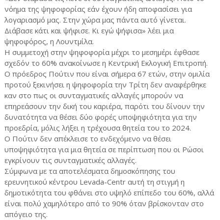
νόημα της ψηφοφορίας εάν έχουν ήδη αποφασίσει για
λογαριασμό μας. Στην χώρα μας πάντα αυτό γίνεται.
Διάβασε κάτι και ψήφισε. Κι εγώ ψήφισα» λέει μια
ψηφοφόρος, η Λουντμίλα.
Η συμμετοχή στην ψηφοφορία μέχρι το μεσημέρι έφθασε
σχεδόν το 60% ανακοίνωσε η Κεντρική Εκλογική Επιτροπή.
Ο πρόεδρος Πούτιν που είναι σήμερα 67 ετών, στην ομιλία
προτού ξεκινήσει η ψηφοφορία την Τρίτη δεν αναφέρθηκε
καν στο πως οι συνταγματικές αλλαγές μπορούν να
επηρεάσουν την δική του καριέρα, παρότι του δίνουν την
δυνατότητα να θέσει δύο φορές υποψηφιότητα για την
προεδρία, μόλις λήξει η τρέχουσα θητεία του το 2024.
Ο Πούτιν δεν απέκλεισε το ενδεχόμενο να θέσει
υποψηφιότητα για μια θητεία σε περίπτωση που οι Ρώσοι
εγκρίνουν τις συνταγματικές αλλαγές.
Σύμφωνα με τα αποτελέσματα δημοσκόπησης του
ερευνητικού κέντρου Levada-Centr αυτή τη στιγμή η
δημοτικότητα του φθάνει στο υψηλό επίπεδο του 60%, αλλά
είναι πολύ χαμηλότερο από το 90% όταν βρίσκονταν στο
απόγειο της.