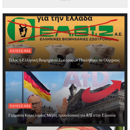
ΕΙΔΉΣΕΙΣ-ΝΈΑ
Τέλος η Ελληνική Βιομηχανία Ζωοτροφών Πουλήθηκε σε Ούγγρους
ΕΙΔΉΣΕΙΣ-ΝΈΑ
Γερμανία Καγκελάριος Μέρτς προειδοποιεί για AfD στην Εξουσία