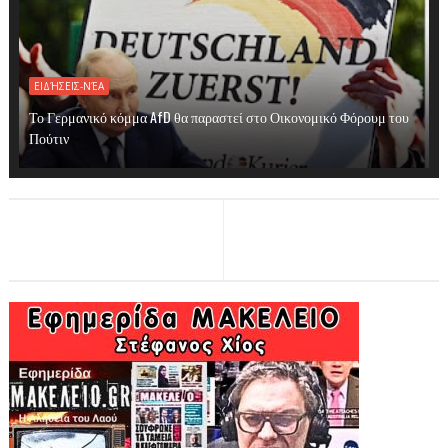
ΕΙΔΉΣΕΙΣ-ΝΈΑ
Το Γερμανικό κόμμα AfD θα παραστεί στο Οικονομικό Φόρουμ του
Πούτιν