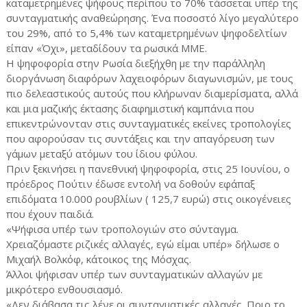
καταμετρημένες ψήφους περίπου το 70% τάσσεται υπέρ της
συνταγματικής αναθεώρησης. Ένα ποσοστό λίγο μεγαλύτερο
του 29%, από το 5,4% των καταμετρημένων ψηφοδελτίων
είπαν «Όχι», μεταδίδουν τα ρωσικά ΜΜΕ.
Η ψηφοφορία στην Ρωσία διεξήχθη με την παράλληλη
διοργάνωση διαφόρων λαχειοφόρων διαγωνισμών, με τους
πιο δελεαστικούς αυτούς που κλήρωναν διαμερίσματα, αλλά
και μια μαζικής έκτασης διαφημιστική καμπάνια που
επικεντρώνονταν στις συνταγματικές εκείνες τροπολογίες
που αφορούσαν τις συντάξεις και την απαγόρευση των
γάμων μεταξύ ατόμων του ίδιου φύλου.
Πριν ξεκινήσει η πανεθνική ψηφοφορία, στις 25 Ιουνίου, ο
πρόεδρος Πούτιν έδωσε εντολή να δοθούν εφάπαξ
επιδόματα 10.000 ρουβλίων ( 125,7 ευρώ) στις οικογένειες
που έχουν παιδιά.
«Ψήφισα υπέρ των τροπολογιών στο σύνταγμα.
Χρειαζόμαστε ριζικές αλλαγές, εγώ είμαι υπέρ» δήλωσε ο
Μιχαήλ Βολκόφ, κάτοικος της Μόσχας.
Άλλοι ψήφισαν υπέρ των συνταγματικών αλλαγών με
μικρότερο ενθουσιασμό.
«Δεν διάβασα τις λένε οι συνταγματικές αλλαγές. Ποιο το