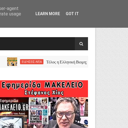
user-agent
erate usage
LEARN MORE
GOT IT
Τέλος η Ελληνική Βιομηχανία Ζωοτροφών Πουλήθηκε σε
ΕΙΔΉΣΕΙΣ-ΝΈΑ