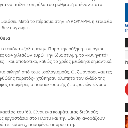
για να παίξει τον ρόλο του ρυθμιστή απέναντι στα
εθωριάσει. Μετά το πέρασμα στην ΕΥΡΩΦΑΡΜ, η εταιρεία
 δεν συγχωρεί.
ήθεια
 μια εικόνα «ζαλισμένη». Παρά την αύξηση του όγκου
ς 654 χιλιάδων ευρώ. Την ίδια στιγμή, το «κυνηγητό»
ς – και αποδοτικό, καθώς το χρέος μειώθηκε σημαντικά.
P
πιο σκληρή από τους ισολογισμούς. Οι ζωονόσοι –αυτές
 αφθώδης πυρετός– χτύπησαν αλύπητα τον κλάδο της
όφος υποφέρει, ο παρασκευαστής ζωοτροφών είναι ο
;
καετίας του '60. Είναι ένα κομμάτι μιας διεθνούς
ώς εργοστάσια στο Πλατύ και την Ξάνθη· αγοράζουν
ά τις κρίσεις, παραμένει απαραίτητη.