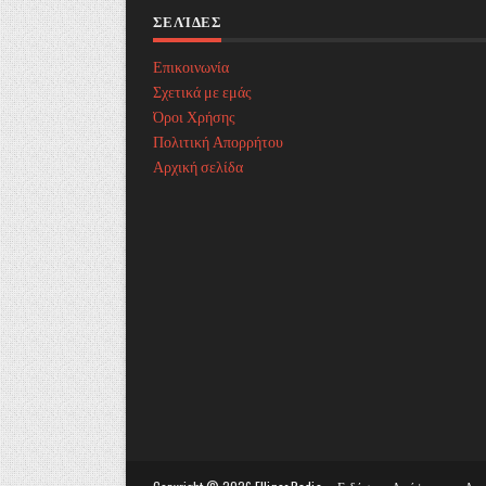
ΣΕΛΊΔΕΣ
Επικοινωνία
Σχετικά με εμάς
Όροι Χρήσης
Πολιτική Απορρήτου
Αρχική σελίδα