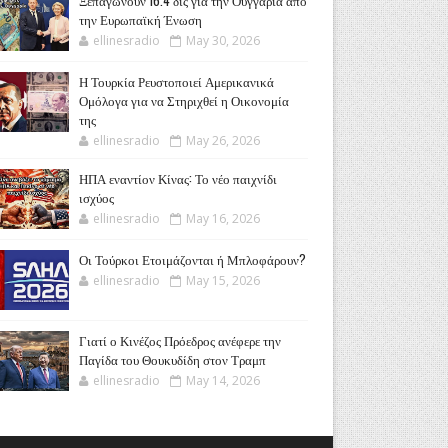
Ξεπαγώνουν 16.4 δις για την Ουγγαρία από
την Ευρωπαϊκή Ένωση
ellinesradio
May 30, 2026
Η Τουρκία Ρευστοποιεί Αμερικανικά
Ομόλογα για να Στηριχθεί η Οικονομία
της
ellinesradio
May 26, 2026
ΗΠΑ εναντίον Κίνας: Το νέο παιχνίδι
ισχύος
ellinesradio
May 16, 2026
Οι Τούρκοι Ετοιμάζονται ή Μπλοφάρουν?
ellinesradio
May 15, 2026
Γιατί ο Κινέζος Πρόεδρος ανέφερε την
Παγίδα του Θουκυδίδη στον Τραμπ
ellinesradio
May 14, 2026