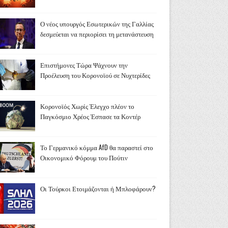
Ο νέος υπουργός Εσωτερικών της Γαλλίας
δεσμεύεται να περιορίσει τη μετανάστευση
Επιστήμονες Τώρα Ψάχνουν την
Προέλευση του Κορονοϊού σε Νυχτερίδες
Κορονοϊός Χωρίς Έλεγχο πλέον το
Παγκόσμιο Χρέος Έσπασε τα Κοντέρ
Το Γερμανικό κόμμα AfD θα παραστεί στο
Οικονομικό Φόρουμ του Πούτιν
Οι Τούρκοι Ετοιμάζονται ή Μπλοφάρουν?