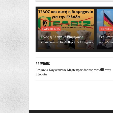
ΕΙΔΉΣΕΙΣ-ΝΈΑ
ΕΙΔΉΣΕΙΣ
Τέλος η Ελληνική Βιομηχανία
Γερμανία
Ζωοτροφών Πουλήθηκε σε Ούγγρους
προειδοπο
PREVIOUS
Γερμανία Καγκελάριος Μέρτς προειδοποιεί για AfD στην
Εξουσία