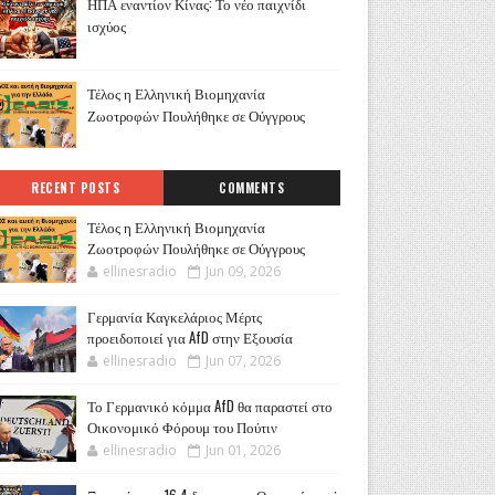
ΗΠΑ εναντίον Κίνας: Το νέο παιχνίδι
ισχύος
Τέλος η Ελληνική Βιομηχανία
Ζωοτροφών Πουλήθηκε σε Ούγγρους
RECENT POSTS
COMMENTS
Τέλος η Ελληνική Βιομηχανία
Ζωοτροφών Πουλήθηκε σε Ούγγρους
ellinesradio
Jun 09, 2026
Γερμανία Καγκελάριος Μέρτς
προειδοποιεί για AfD στην Εξουσία
ellinesradio
Jun 07, 2026
Το Γερμανικό κόμμα AfD θα παραστεί στο
Οικονομικό Φόρουμ του Πούτιν
ellinesradio
Jun 01, 2026