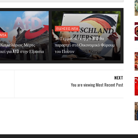
ΕΙΔΉΣΕΙΣ-ΝΈΑ
-ΝΈΑ
Το Γερμανικό κόμμα AfD θα
 Καγκελάριος Μέρτς
παραστεί στο Οικονομικό Φόρουμ
ιεί για AfD στην Εξουσία
του Πούτιν
NEXT
You are viewing Most Recent Post