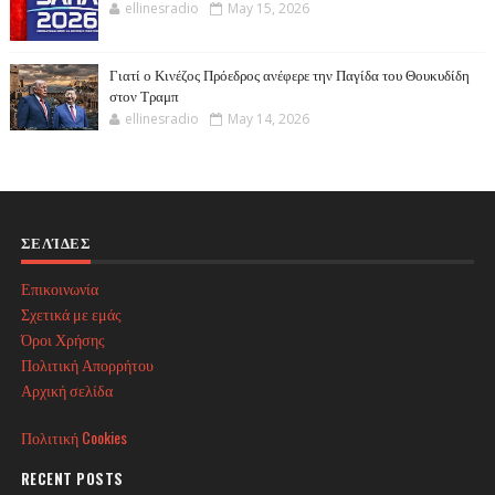
ellinesradio
May 15, 2026
Γιατί ο Κινέζος Πρόεδρος ανέφερε την Παγίδα του Θουκυδίδη
στον Τραμπ
ellinesradio
May 14, 2026
ΣΕΛΊΔΕΣ
Επικοινωνία
Σχετικά με εμάς
Όροι Χρήσης
Πολιτική Απορρήτου
Αρχική σελίδα
Πολιτική Cookies
RECENT POSTS