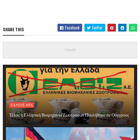
Facebook
Twitter
SHARE THIS
ΕΙΔΉΣΕΙΣ-ΝΈΑ
Τέλος η Ελληνική Βιομηχανία Ζωοτροφών Πουλήθηκε σε Ούγγρους