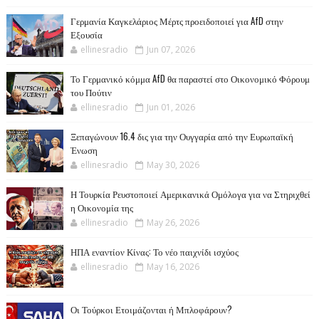
Γερμανία Καγκελάριος Μέρτς προειδοποιεί για AfD στην
Εξουσία
ellinesradio
Jun 07, 2026
Το Γερμανικό κόμμα AfD θα παραστεί στο Οικονομικό Φόρουμ
του Πούτιν
ellinesradio
Jun 01, 2026
Ξεπαγώνουν 16.4 δις για την Ουγγαρία από την Ευρωπαϊκή
Ένωση
ellinesradio
May 30, 2026
Η Τουρκία Ρευστοποιεί Αμερικανικά Ομόλογα για να Στηριχθεί
η Οικονομία της
ellinesradio
May 26, 2026
ΗΠΑ εναντίον Κίνας: Το νέο παιχνίδι ισχύος
ellinesradio
May 16, 2026
Οι Τούρκοι Ετοιμάζονται ή Μπλοφάρουν?