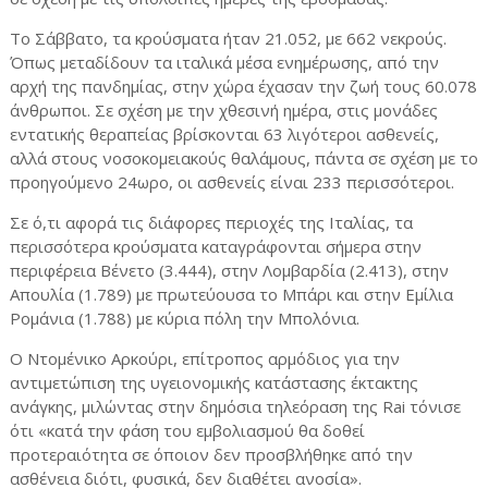
Το Σάββατο, τα κρούσματα ήταν 21.052, με 662 νεκρούς.
Όπως μεταδίδουν τα ιταλικά μέσα ενημέρωσης, από την
αρχή της πανδημίας, στην χώρα έχασαν την ζωή τους 60.078
άνθρωποι. Σε σχέση με την χθεσινή ημέρα, στις μονάδες
εντατικής θεραπείας βρίσκονται 63 λιγότεροι ασθενείς,
αλλά στους νοσοκομειακούς θαλάμους, πάντα σε σχέση με το
προηγούμενο 24ωρο, οι ασθενείς είναι 233 περισσότεροι.
Σε ό,τι αφορά τις διάφορες περιοχές της Ιταλίας, τα
περισσότερα κρούσματα καταγράφονται σήμερα στην
περιφέρεια Βένετο (3.444), στην Λομβαρδία (2.413), στην
Απουλία (1.789) με πρωτεύουσα το Μπάρι και στην Εμίλια
Ρομάνια (1.788) με κύρια πόλη την Μπολόνια.
Ο Ντομένικο Αρκούρι, επίτροπος αρμόδιος για την
αντιμετώπιση της υγειονομικής κατάστασης έκτακτης
ανάγκης, μιλώντας στην δημόσια τηλεόραση της Rai τόνισε
ότι «κατά την φάση του εμβολιασμού θα δοθεί
προτεραιότητα σε όποιον δεν προσβλήθηκε από την
ασθένεια διότι, φυσικά, δεν διαθέτει ανοσία».