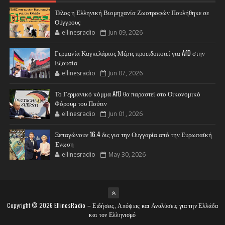
Τέλος η Ελληνική Βιομηχανία Ζωοτροφών Πουλήθηκε σε
Ούγγρους
ellinesradio
Jun 09, 2026
Γερμανία Καγκελάριος Μέρτς προειδοποιεί για AfD στην
Εξουσία
ellinesradio
Jun 07, 2026
Το Γερμανικό κόμμα AfD θα παραστεί στο Οικονομικό
Φόρουμ του Πούτιν
ellinesradio
Jun 01, 2026
Ξεπαγώνουν 16.4 δις για την Ουγγαρία από την Ευρωπαϊκή
Ένωση
ellinesradio
May 30, 2026
Copyright ©
2026
EllinesRadio – Ειδήσεις, Απόψεις και Αναλύσεις για την Ελλάδα
και τον Ελληνισμό