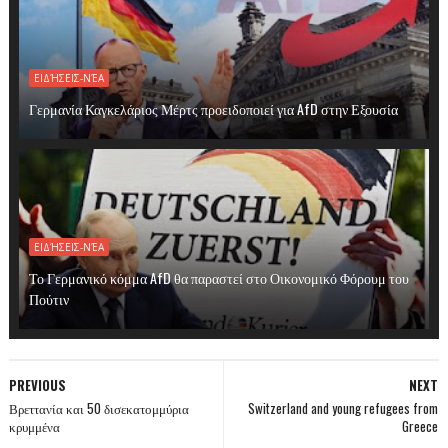
ΕΙΔΉΣΕΙΣ-ΝΈΑ
Γερμανία Καγκελάριος Μέρτς προειδοποιεί για AfD στην Εξουσία
ΕΙΔΉΣΕΙΣ-ΝΈΑ
Το Γερμανικό κόμμα AfD θα παραστεί στο Οικονομικό Φόρουμ του
Πούτιν
PREVIOUS
NEXT
Βρεττανία και 50 δισεκατομμύρια
Switzerland and young refugees from
κρυμμένα
Greece