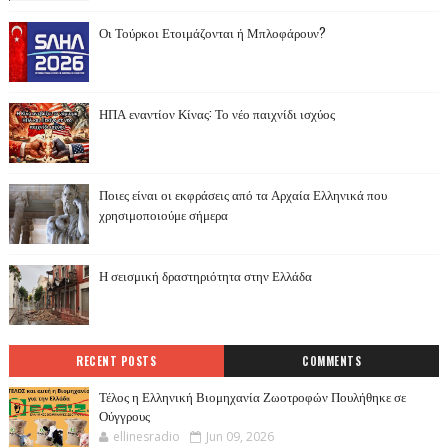
Οι Τούρκοι Ετοιμάζονται ή Μπλοφάρουν?
ΗΠΑ εναντίον Κίνας: Το νέο παιχνίδι ισχύος
Ποιες είναι οι εκφράσεις από τα Αρχαία Ελληνικά που
χρησιμοποιούμε σήμερα
Η σεισμική δραστηριότητα στην Ελλάδα
RECENT POSTS
COMMENTS
Τέλος η Ελληνική Βιομηχανία Ζωοτροφών Πουλήθηκε σε
Ούγγρους
ellinesradio
Jun 09, 2026