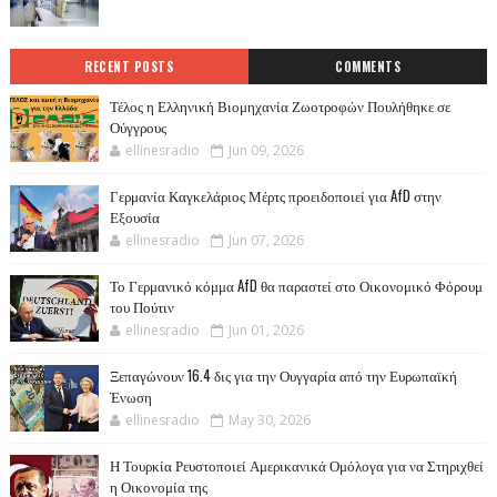
RECENT POSTS
COMMENTS
Τέλος η Ελληνική Βιομηχανία Ζωοτροφών Πουλήθηκε σε
Ούγγρους
ellinesradio
Jun 09, 2026
Γερμανία Καγκελάριος Μέρτς προειδοποιεί για AfD στην
Εξουσία
ellinesradio
Jun 07, 2026
Το Γερμανικό κόμμα AfD θα παραστεί στο Οικονομικό Φόρουμ
του Πούτιν
ellinesradio
Jun 01, 2026
Ξεπαγώνουν 16.4 δις για την Ουγγαρία από την Ευρωπαϊκή
Ένωση
ellinesradio
May 30, 2026
Η Τουρκία Ρευστοποιεί Αμερικανικά Ομόλογα για να Στηριχθεί
η Οικονομία της