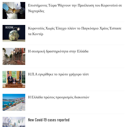
Επιστήμονες Τώρα Ψάχνουν την Προέλευση του Κορονοϊού σε
Νυχτερίδες
Κορονοϊός Χωρίς Έλεγχο πλέον το Παγκόσμιο Χρέος Έσπασε
τα Κοντέρ
Η σεισμική δραστηριότητα στην Ελλάδα
Η.Π.Α εγκρίθηκε το πρώτο γρήγορο τέστ
Η Ελλάδα πρώτος προορισμός διακοπών
New Covid-19 cases reported