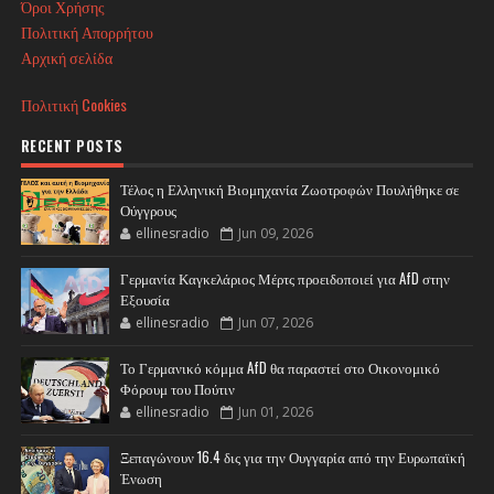
Όροι Χρήσης
Πολιτική Απορρήτου
Αρχική σελίδα
Πολιτική Cookies
RECENT POSTS
Τέλος η Ελληνική Βιομηχανία Ζωοτροφών Πουλήθηκε σε
Ούγγρους
ellinesradio
Jun 09, 2026
Γερμανία Καγκελάριος Μέρτς προειδοποιεί για AfD στην
Εξουσία
ellinesradio
Jun 07, 2026
Το Γερμανικό κόμμα AfD θα παραστεί στο Οικονομικό
Φόρουμ του Πούτιν
ellinesradio
Jun 01, 2026
Ξεπαγώνουν 16.4 δις για την Ουγγαρία από την Ευρωπαϊκή
Ένωση