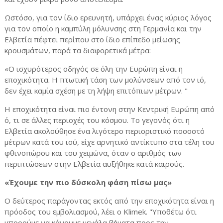
Ωστόσο, για τον ίδιο ερευνητή, υπάρχει ένας κύριος λόγος
για τον οποίο η καμπύλη μόλυνσης στη Γερμανία και την
Ελβετία πέφτει περίπου στο ίδιο επίπεδο μείωσης
κρουσμάτων, παρά τα διαφορετικά μέτρα:
«Ο ισχυρότερος οδηγός σε όλη την Ευρώπη είναι η
εποχικότητα. Η πτωτική τάση των μολύνσεων από τον ιό,
δεν έχει καμία σχέση με τη λήψη επιτόπιων μέτρων. "
Η εποχικότητα είναι πιο έντονη στην Κεντρική Ευρώπη από
ό, τι σε άλλες περιοχές του κόσμου. Το γεγονός ότι η
Ελβετία ακολούθησε ένα λιγότερο περιοριστικό ποσοστό
μέτρων κατά του ιού, είχε αρνητικό αντίκτυπο στα τέλη του
φθινοπώρου και του χειμώνα, όταν ο αριθμός των
περιπτώσεων στην Ελβετία αυξήθηκε κατά καιρούς.
«Έχουμε την πιο δύσκολη φάση πίσω μας»
Ο δεύτερος παράγοντας εκτός από την εποχικότητα είναι η
πρόοδος του εμβολιασμού, λέει ο
Klimek
. "Υποθέτω ότι
μπορούμε να κάνουμε μεγάλα βήματα προς την