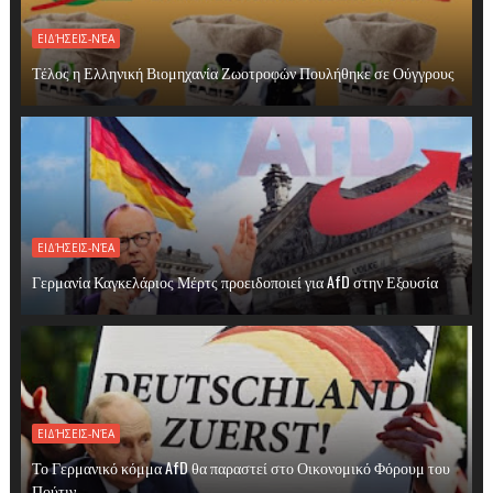
ΕΙΔΉΣΕΙΣ-ΝΈΑ
Τέλος η Ελληνική Βιομηχανία Ζωοτροφών Πουλήθηκε σε Ούγγρους
ΕΙΔΉΣΕΙΣ-ΝΈΑ
Γερμανία Καγκελάριος Μέρτς προειδοποιεί για AfD στην Εξουσία
ΕΙΔΉΣΕΙΣ-ΝΈΑ
Το Γερμανικό κόμμα AfD θα παραστεί στο Οικονομικό Φόρουμ του
Πούτιν