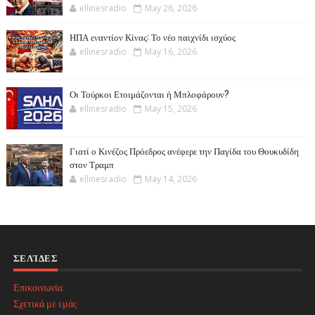
ellinesradio
May 26, 2026
ΗΠΑ εναντίον Κίνας: Το νέο παιχνίδι ισχύος
ellinesradio
May 16, 2026
Οι Τούρκοι Ετοιμάζονται ή Μπλοφάρουν?
ellinesradio
May 15, 2026
Γιατί ο Κινέζος Πρόεδρος ανέφερε την Παγίδα του Θουκυδίδη
στον Τραμπ
ellinesradio
May 14, 2026
ΣΕΛΊΔΕΣ
Επικοινωνία
Σχετικά με εμάς