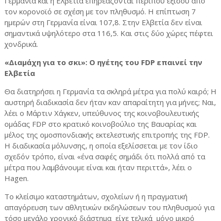
Γερμανία και η Ελβετία επηρεάζονται περίπου εξίσου από
τον κορονοϊό σε σχέση με τον πληθυσμό. Η επίπτωση 7
ημερών στη Γερμανία είναι 107,8. Στην Ελβετία δεν είναι
σημαντικά υψηλότερο στα 116,5.
Και στις δύο χώρες πέφτει
χονδρικά.
«Διαμάχη για το σκι»: Ο ηγέτης του FDP επαινεί την
Ελβετία
Θα διατηρήσει η Γερμανία τα σκληρά μέτρα για πολύ καιρό; Η
αυστηρή διαδικασία δεν ήταν καν απαραίτητη για μήνες; Ναι,
λέει ο Μάρτιν Χάγκεν, υπεύθυνος της κοινοβουλευτικής
ομάδας FDP στο κρατικό κοινοβούλιο της Βαυαρίας και
μέλος της ομοσπονδιακής εκτελεστικής επιτροπής της FDP.
Η διαδικασία μόλυνσης, η οποία εξελίσσεται με τον ίδιο
σχεδόν τρόπο, είναι «ένα σαφές σημάδι ότι πολλά από τα
μέτρα που λαμβάνουμε είναι και ήταν περιττά», λέει ο
Hagen.
Το κλείσιμο καταστημάτων, σχολείων ή η πραγματική
απαγόρευση των αθλητικών εκδηλώσεων του πληθυσμού για
τόσο μεγάλο χρονικό διάστημα
είχε τελικά
μόνο μικρό