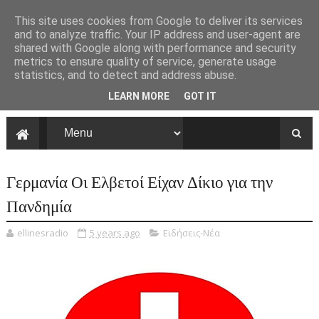
This site uses cookies from Google to deliver its services
and to analyze traffic. Your IP address and user-agent are
shared with Google along with performance and security
metrics to ensure quality of service, generate usage
statistics, and to detect and address abuse.
LEARN MORE
GOT IT
Γερμανία Οι Ελβετοί Είχαν Δίκιο για την
Πανδημία
ellinesradio
5 years ago
Ειδήσεις-Νέα