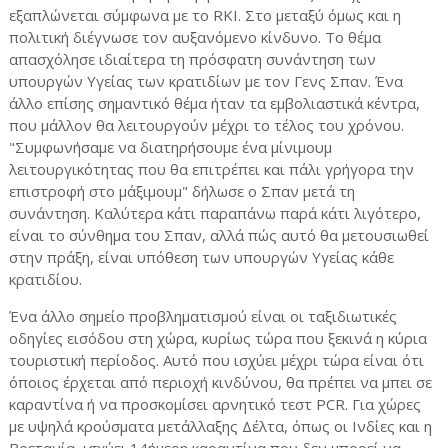
εξαπλώνεται σύμφωνα με το RKI. Στο μεταξύ όμως και η
πολιτική διέγνωσε τον αυξανόμενο κίνδυνο. Το θέμα
απασχόλησε ιδιαίτερα τη πρόσφατη συνάντηση των
υπουργών Υγείας των κρατιδίων με τον Γενς Σπαν. Ένα
άλλο επίσης σημαντικό θέμα ήταν τα εμβολιαστικά κέντρα,
που μάλλον θα λειτουργούν μέχρι το τέλος του χρόνου.
"Συμφωνήσαμε να διατηρήσουμε ένα μίνιμουμ
λειτουργικότητας που θα επιτρέπει και πάλι γρήγορα την
επιστροφή στo μάξιμουμ" δήλωσε ο Σπαν μετά τη
συνάντηση. Καλύτερα κάτι παραπάνω παρά κάτι λιγότερο,
είναι το σύνθημα του Σπαν, αλλά πώς αυτό θα μετουσιωθεί
στην πράξη, είναι υπόθεση των υπουργών Υγείας κάθε
κρατιδίου.
Ένα άλλο σημείο προβληματισμού είναι οι ταξιδιωτικές
οδηγίες εισόδου στη χώρα, κυρίως τώρα που ξεκινά η κύρια
τουριστική περίοδος. Αυτό που ισχύει μέχρι τώρα είναι ότι
όποιος έρχεται από περιοχή κινδύνου, θα πρέπει να μπει σε
καραντίνα ή να προσκομίσει αρνητικό τεστ PCR. Για χώρες
με υψηλά κρούσματα μετάλλαξης Δέλτα, όπως οι Ινδίες και η