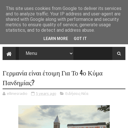
This site uses cookies from Google to deliver its services
and to analyze traffic. Your IP address and user-agent are
shared with Google along with performance and security
metrics to ensure quality of service, generate usage
statistics, and to detect and address abuse.
LEARN MORE
GOT IT
Γερμανία είναι έτοιμη Για Το 4ο Κύμα
Πανδημίας?
ellinesradio
5 years ago
Ειδήσεις-Νέα