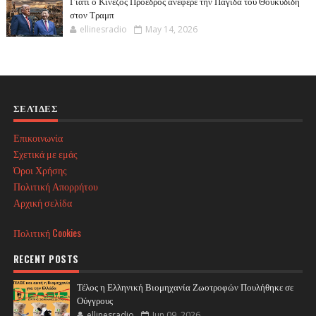
Γιατί ο Κινέζος Πρόεδρος ανέφερε την Παγίδα του Θουκυδίδη
στον Τραμπ
ellinesradio
May 14, 2026
ΣΕΛΊΔΕΣ
Επικοινωνία
Σχετικά με εμάς
Όροι Χρήσης
Πολιτική Απορρήτου
Αρχική σελίδα
Πολιτική Cookies
RECENT POSTS
Τέλος η Ελληνική Βιομηχανία Ζωοτροφών Πουλήθηκε σε
Ούγγρους
ellinesradio
Jun 09, 2026