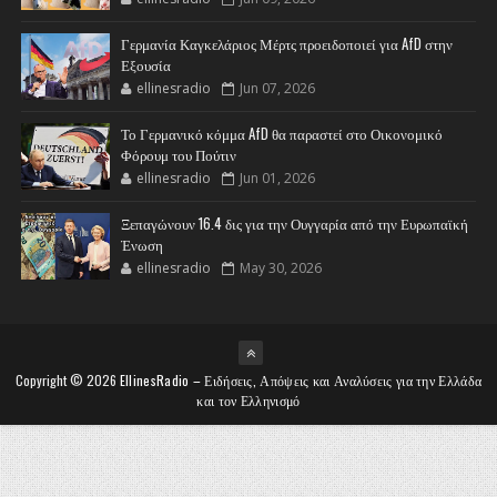
Γερμανία Καγκελάριος Μέρτς προειδοποιεί για AfD στην
Εξουσία
ellinesradio
Jun 07, 2026
Το Γερμανικό κόμμα AfD θα παραστεί στο Οικονομικό
Φόρουμ του Πούτιν
ellinesradio
Jun 01, 2026
Ξεπαγώνουν 16.4 δις για την Ουγγαρία από την Ευρωπαϊκή
Ένωση
ellinesradio
May 30, 2026
Copyright ©
2026
EllinesRadio – Ειδήσεις, Απόψεις και Αναλύσεις για την Ελλάδα
και τον Ελληνισμό