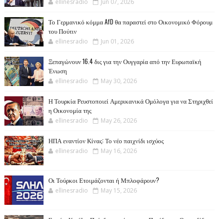
ellinesradio
Jun 07, 2026
Το Γερμανικό κόμμα AfD θα παραστεί στο Οικονομικό Φόρουμ
του Πούτιν
ellinesradio
Jun 01, 2026
Ξεπαγώνουν 16.4 δις για την Ουγγαρία από την Ευρωπαϊκή
Ένωση
ellinesradio
May 30, 2026
Η Τουρκία Ρευστοποιεί Αμερικανικά Ομόλογα για να Στηριχθεί
η Οικονομία της
ellinesradio
May 26, 2026
ΗΠΑ εναντίον Κίνας: Το νέο παιχνίδι ισχύος
ellinesradio
May 16, 2026
Οι Τούρκοι Ετοιμάζονται ή Μπλοφάρουν?
ellinesradio
May 15, 2026