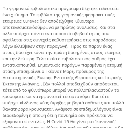
Το γερμανικό εμβολιαστικό πρόγραμμα δέχτηκε τελευταία
ένα χτύπημα. Το εμβόλιο της γερμανικής φαρμακευτικής
εταιρείας Curevac δεν αποδείχθηκε ιδιαίτερα
αποτελεσματικόσύμφωνα με πρώτες αναλύσεις. Και στα
άλλα υπάρχει πάντα ένα ποσοστό αβεβαιότητας που
οφείλεται στις συνεχείς καθυστερήσεις στις παραδόσεις
λόγω ελλείψεων στην παραγωγή. Προς το παρόν ένας
στους δύο έχει κάνει την πρώτη δόση, ένας στους τέσερεις
και την δεύτερη. Τελευταία ο εμβολιαστικός ρυθμός έχει
εντατικοποιηθεί. Σημαντικός παράγων παραμένει η ατομική
στάση, επισημαίνει ο Γκέρνοτ Μαρξ, πρόεδρος της
Διεπιστημονικής Ένωσης Εντατικής Θεραπείας και Ιατρικής
Έκτακτης Ανάγκης. „Εάν πολλοί αποδειχθούν απρόσεκτοι,
τότε από το φθινόπωρο μπορεί να πολλαπλασιαστούν τα
κρούσματα και να εμφανιστεί τέταρτο κύμα. Και τότε
υπάρχει κίνδυνος νέας έκρηξης με βαριά ασθενείς και πολλά
θανατηφόρα κρούσματα". Ανάμεσα σε επιδημιολόγους είναι
διαδεδομένη η άποψη ότι η πανδημία δεν πρόκειται να
εξαφανιστεί εντελώς. H Covid-19 θα γίνει μια "κανονική"
ασθένεια όπως και οι άλλες. Και από το φθινόπωρο ίσως θα