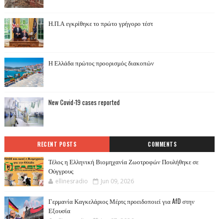
Η.Π.Α εγκρίθηκε το πρώτο γρήγορο τέστ
Η Ελλάδα πρώτος προορισμός διακοπών
New Covid-19 cases reported
RECENT POSTS
COMMENTS
Τέλος η Ελληνική Βιομηχανία Ζωοτροφών Πουλήθηκε σε
Ούγγρους
ellinesradio
Jun 09, 2026
Γερμανία Καγκελάριος Μέρτς προειδοποιεί για AfD στην
Εξουσία