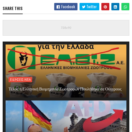
Facebook
Twitter
SHARE THIS
ΕΙΔΉΣΕΙΣ-ΝΈΑ
Τέλος η Ελληνική Βιομηχανία Ζωοτροφών Πουλήθηκε σε Ούγγρους