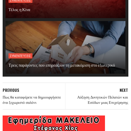
ΣΥΝΕΝΤΕΎΞΕΙΣ
Τέλος η Κίνα
ΣΥΝΕΝΤΕΎΞΕΙΣ
Τρεις παράγοντες που επηρεάζουν τη μετακόμιση στο εξωτερικό
PREVIOUS
NEXT
Πως θα καταφέρετε να δημιουργήσετε
Αύξηση Δυνητικών Πελατών και
ένα ξεχωριστό σαλόνι
Εσόδων μιας Επιχείρησης