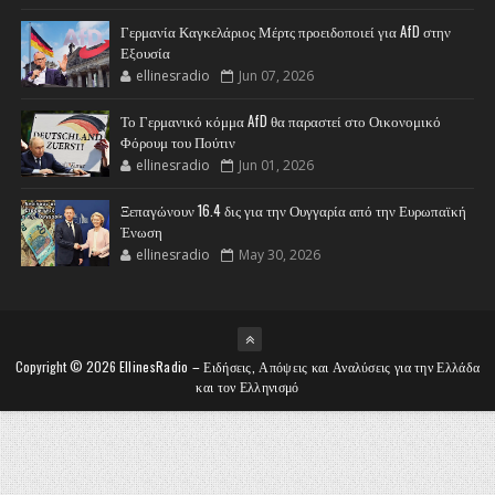
Γερμανία Καγκελάριος Μέρτς προειδοποιεί για AfD στην
Εξουσία
ellinesradio
Jun 07, 2026
Το Γερμανικό κόμμα AfD θα παραστεί στο Οικονομικό
Φόρουμ του Πούτιν
ellinesradio
Jun 01, 2026
Ξεπαγώνουν 16.4 δις για την Ουγγαρία από την Ευρωπαϊκή
Ένωση
ellinesradio
May 30, 2026
Copyright ©
2026
EllinesRadio – Ειδήσεις, Απόψεις και Αναλύσεις για την Ελλάδα
και τον Ελληνισμό