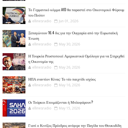
Το Γερμανικό κόμμα AfD θα παραστεί στο Οικονομικό Φόρουμ
του Πούτιν
ellinesradio
Jun 01, 2026
Ξεπαγώνουν 16.4 δις για την Ουγγαρία από την Ευρωπαϊκή
Ένωση
ellinesradio
May 30, 2026
Η Τουρκία Ρευστοποιεί Αμερικανικά Ομόλογα για να Στηριχθεί
η Οικονομία της
ellinesradio
May 26, 2026
ΗΠΑ εναντίον Κίνας: Το νέο παιχνίδι ισχύος
ellinesradio
May 16, 2026
Οι Τούρκοι Ετοιμάζονται ή Μπλοφάρουν?
ellinesradio
May 15, 2026
Γιατί ο Κινέζος Πρόεδρος ανέφερε την Παγίδα του Θουκυδίδη