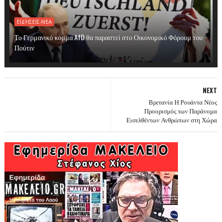
ΕΙΔΉΣΕΙΣ-ΝΈΑ
Το Γερμανικό κόμμα AfD θα παραστεί στο Οικονομικό Φόρουμ του
Πούτιν
NEXT
Βρετανία Η Ρουάντα Νέος
Προορισμός των Παράνομα
Εισελθέντων Ανθρώπων στη Χώρα