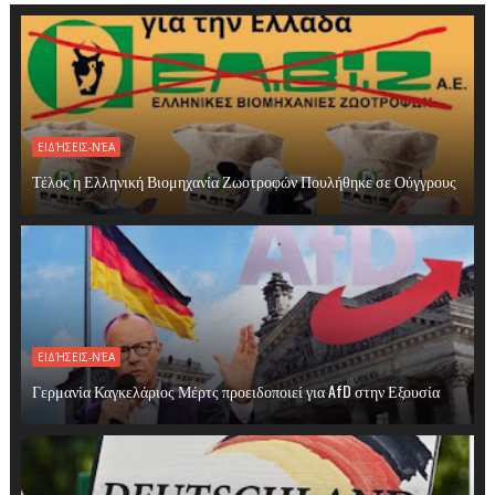
ΕΙΔΉΣΕΙΣ-ΝΈΑ
Τέλος η Ελληνική Βιομηχανία Ζωοτροφών Πουλήθηκε σε Ούγγρους
ΕΙΔΉΣΕΙΣ-ΝΈΑ
Γερμανία Καγκελάριος Μέρτς προειδοποιεί για AfD στην Εξουσία