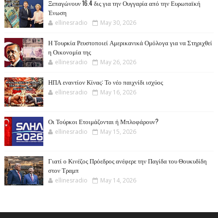
Ξεπαγώνουν 16.4 δις για την Ουγγαρία από την Ευρωπαϊκή
Ένωση
ellinesradio
May 30, 2026
Η Τουρκία Ρευστοποιεί Αμερικανικά Ομόλογα για να Στηριχθεί
η Οικονομία της
ellinesradio
May 26, 2026
ΗΠΑ εναντίον Κίνας: Το νέο παιχνίδι ισχύος
ellinesradio
May 16, 2026
Οι Τούρκοι Ετοιμάζονται ή Μπλοφάρουν?
ellinesradio
May 15, 2026
Γιατί ο Κινέζος Πρόεδρος ανέφερε την Παγίδα του Θουκυδίδη
στον Τραμπ
ellinesradio
May 14, 2026