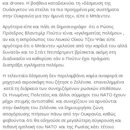
και drones. Η βοήθεια καταδεικνύει τη «δέσμευση της
Ουάσιγκτον να στείλει τα πιο προηγμένα μας συστήματα
στην Ουκρανία για την άμυνά της», είπε ο Μπάιντεν.
Αργότερα είπε και πάλι σε δημοσιογράφο
ότι ο Ρώσος
Πρόεδρος Βλαντιμίρ Πούτιν είναι «εγκληματίας πολέμου» ,
αν και η εκπρόσωπος του Λευκού Οίκου Τζεν Ψάκι είπε
αργότερα ότι ο Μπάιντεν «μιλούσε από την καρδιά του αλλά
δυνατά» και το Στέιτ Ντιπάρτμεντ βρίσκεται ακόμη στη
διαδικασία να καθορίσει εάν ο Πούτιν έχει πράγματι
διαπράξει εγκλήματα πολέμου.
Η τελευταία δέσμευση δεν περιλαμβάνει καμία αναφορά σε
μαχητικά αεροσκάφη που ζήτησε ο Ζελένσκι
επανειλημμένα
κατά τη διάρκεια των συνεχιζόμενων ρωσικών επιθέσεων.
Οι Ηνωμένες Πολιτείες και άλλοι σύμμαχοι του ΝΑΤΟ έχουν
μέχρι στιγμής αντισταθεί
και συνεχίζουν να αρνούνται
στην έκκληση του Ζελένσκι να δημιουργήσει ζώνη
απαγόρευσης πτήσεων πάνω από την Ουκρανία, καθώς
φοβούνται ότι θα οδηγούσε σε μεγαλύτερη σύγκρουση και
πιθανή εμπλοκή του ΝΑΤΟ
και της Ρωσίας κάτι τέτοιο.