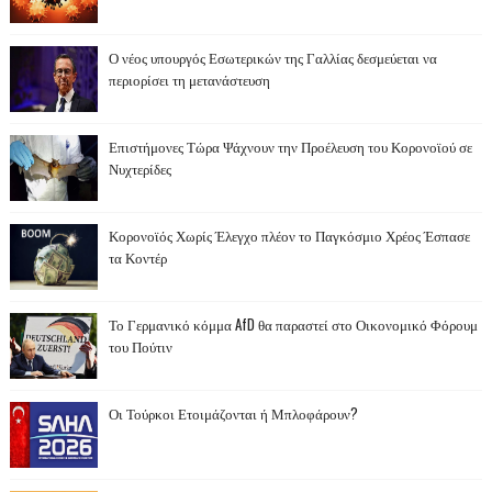
Ο νέος υπουργός Εσωτερικών της Γαλλίας δεσμεύεται να
περιορίσει τη μετανάστευση
Επιστήμονες Τώρα Ψάχνουν την Προέλευση του Κορονοϊού σε
Νυχτερίδες
Κορονοϊός Χωρίς Έλεγχο πλέον το Παγκόσμιο Χρέος Έσπασε
τα Κοντέρ
Το Γερμανικό κόμμα AfD θα παραστεί στο Οικονομικό Φόρουμ
του Πούτιν
Οι Τούρκοι Ετοιμάζονται ή Μπλοφάρουν?