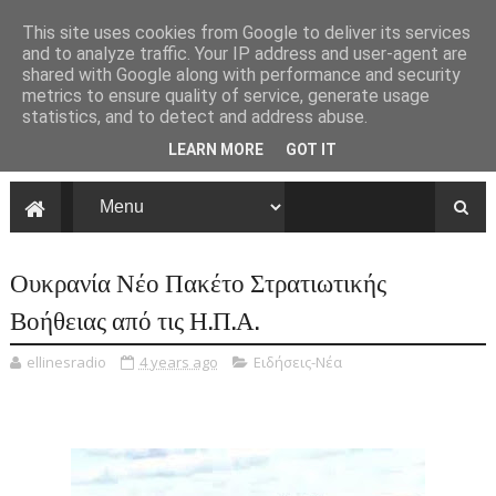
This site uses cookies from Google to deliver its services
and to analyze traffic. Your IP address and user-agent are
shared with Google along with performance and security
metrics to ensure quality of service, generate usage
statistics, and to detect and address abuse.
LEARN MORE
GOT IT
Ουκρανία Νέο Πακέτο Στρατιωτικής
Βοήθειας από τις Η.Π.Α.
ellinesradio
4 years ago
Ειδήσεις-Νέα