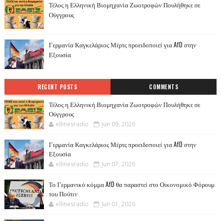
Τέλος η Ελληνική Βιομηχανία Ζωοτροφών Πουλήθηκε σε
Ούγγρους
Γερμανία Καγκελάριος Μέρτς προειδοποιεί για AfD στην
Εξουσία
RECENT POSTS
COMMENTS
Τέλος η Ελληνική Βιομηχανία Ζωοτροφών Πουλήθηκε σε
Ούγγρους
ellinesradio
Jun 09, 2026
Γερμανία Καγκελάριος Μέρτς προειδοποιεί για AfD στην
Εξουσία
ellinesradio
Jun 07, 2026
Το Γερμανικό κόμμα AfD θα παραστεί στο Οικονομικό Φόρουμ
του Πούτιν
ellinesradio
Jun 01, 2026