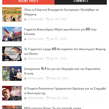
RECENT POSTS
COMMENTS
Τέλος η Ελληνική Βιομηχανία Ζωοτροφών Πουλήθηκε σε
Ούγγρους
ellinesradio
Jun 09, 2026
Γερμανία Καγκελάριος Μέρτς προειδοποιεί για AfD στην
Εξουσία
ellinesradio
Jun 07, 2026
Το Γερμανικό κόμμα AfD θα παραστεί στο Οικονομικό Φόρουμ
του Πούτιν
ellinesradio
Jun 01, 2026
Ξεπαγώνουν 16.4 δις για την Ουγγαρία από την Ευρωπαϊκή
Ένωση
ellinesradio
May 30, 2026
Η Τουρκία Ρευστοποιεί Αμερικανικά Ομόλογα για να Στηριχθεί
η Οικονομία της
ellinesradio
May 26, 2026
ΗΠΑ εναντίον Κίνας: Το νέο παιχνίδι ισχύος