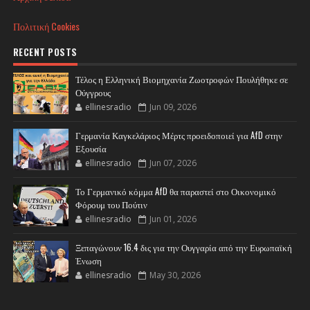
Πολιτική Cookies
RECENT POSTS
Τέλος η Ελληνική Βιομηχανία Ζωοτροφών Πουλήθηκε σε
Ούγγρους
ellinesradio
Jun 09, 2026
Γερμανία Καγκελάριος Μέρτς προειδοποιεί για AfD στην
Εξουσία
ellinesradio
Jun 07, 2026
Το Γερμανικό κόμμα AfD θα παραστεί στο Οικονομικό
Φόρουμ του Πούτιν
ellinesradio
Jun 01, 2026
Ξεπαγώνουν 16.4 δις για την Ουγγαρία από την Ευρωπαϊκή
Ένωση
ellinesradio
May 30, 2026