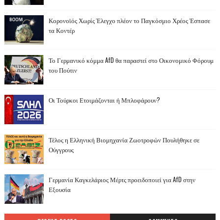
Κορονοϊός Χωρίς Έλεγχο πλέον το Παγκόσμιο Χρέος Έσπασε
τα Κοντέρ
Το Γερμανικό κόμμα AfD θα παραστεί στο Οικονομικό Φόρουμ
του Πούτιν
Οι Τούρκοι Ετοιμάζονται ή Μπλοφάρουν?
Τέλος η Ελληνική Βιομηχανία Ζωοτροφών Πουλήθηκε σε
Ούγγρους
Γερμανία Καγκελάριος Μέρτς προειδοποιεί για AfD στην
Εξουσία