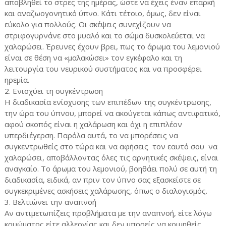
αποβληθεί το στρες της ημέρας, ώστε να έχεις έναν επαρκή
και αναζωογονητικό ύπνο. Κάτι τέτοιο, όμως, δεν είναι
εύκολο για πολλούς. Οι σκέψεις συνεχίζουν να
στριφογυρνάνε στο μυαλό και το σώμα δυσκολεύεται να
χαλαρώσει. Έρευνες έχουν βρει, πως το άρωμα του λεμονιού
είναι σε θέση να «μαλακώσει» τον εγκέφαλο και τη
λειτουργία του νευρικού συστήματος και να προσφέρει
ηρεμία.
2. Ενισχύει τη συγκέντρωση
Η διαδικασία ενίσχυσης των επιπέδων της συγκέντρωσης,
την ώρα του ύπνου, μπορεί να ακούγεται κάπως αντιφατικό,
αφού σκοπός είναι η χαλάρωση και όχι η επιπλέον
υπερδιέγερση. Παρόλα αυτά, το να μπορέσεις να
συγκεντρωθείς στο τώρα και να αφήσεις
τον εαυτό σου
να
χαλαρώσει, αποβάλλοντας όλες τις αρνητικές σκέψεις, είναι
αναγκαίο. Το άρωμα του λεμονιού, βοηθάει πολύ σε αυτή τη
διαδικασία, ειδικά, αν πριν τον ύπνο σας εξασκείστε σε
συγκεκριμένες ασκήσεις χαλάρωσης, όπως ο διαλογισμός.
3. Βελτιώνει την αναπνοή
Αν αντιμετωπίζεις προβλήματα με την αναπνοή, είτε λόγω
κρυώματος είτε αλλεργίας και δεν μπορείς να κοιμηθείς,