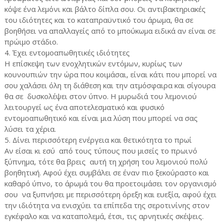
κόψε ένα λεμόνι και βάλτο δίπλα σου. Οι αντιβακτηριακές
του ιδιότητες και το καταπραϋντικό του άρωμα, θα σε
βοηθήσει να απαλλαγείς από το μπούκωμα ειδικά αν είναι σε
πρώιμο στάδιο.
4. Έχει εντομοαπωθητικές ιδιότητες
Η επίσκεψη των ενοχλητικών εντόμων, κυρίως των
κουνουπιών την ώρα που κοιμάσαι, είναι κάτι που μπορεί να
σου χαλάσει όλη τη διάθεση και την ατμόσφαιρα και σίγουρα
θα σε
δυσκολέψει στον ύπνο. Η μυρωδιά του λεμονιού
λειτουργεί ως ένα αποτελεσματικό και φυσικό
εντομοαπωθητικό και είναι μια λύση που μπορεί να σας
λύσει τα χέρια.
5. Δίνει περισσότερη ενέργεια και θετικότητα το πρωί
Αν είσαι κι εσύ
από τους τύπους που μισείς το πρωινό
ξύπνημα, τότε θα βρεις
αυτή τη χρήση του λεμονιού πολύ
βοηθητική. Αφού έχει συμβάλει σε έναν πιο ξεκούραστο και
καθαρό ύπνο, το άρωμά του θα προετοιμάσει τον οργανισμό
σου
να ξυπνήσει με περισσότερη όρεξη και ευεξία, αφού έχει
την ιδιότητα να ενισχύει τα επίπεδα της σεροτινίνης στον
εγκέφαλο και να καταπολεμά, έτσι, τις αρνητικές σκέψεις.