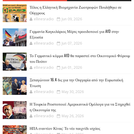
Τέλος η Ελληνική Βιομηχανία Ζωοτροφών Πουλήθηκε σε
Ούγγρους
ellinesradio
Jun 09, 2026
Γερμανία Καγκελάριος Μέρτς προειδοποιεί για AfD στην
Εξουσία
ellinesradio
Jun 07, 2026
Το Γερμανικό κόμμα AfD θα παραστεί στο Οικονομικό Φόρουμ
του Πούτιν
ellinesradio
Jun 01, 2026
Ξεπαγώνουν 16.4 δις για την Ουγγαρία από την Ευρωπαϊκή
Ένωση
ellinesradio
May 30, 2026
Η Τουρκία Ρευστοποιεί Αμερικανικά Ομόλογα για να Στηριχθεί
η Οικονομία της
ellinesradio
May 26, 2026
ΗΠΑ εναντίον Κίνας: Το νέο παιχνίδι ισχύος