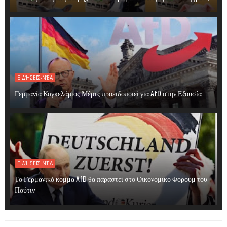
ΕΙΔΉΣΕΙΣ-ΝΈΑ
Γερμανία Καγκελάριος Μέρτς προειδοποιεί για AfD στην Εξουσία
ΕΙΔΉΣΕΙΣ-ΝΈΑ
Το Γερμανικό κόμμα AfD θα παραστεί στο Οικονομικό Φόρουμ του
Πούτιν