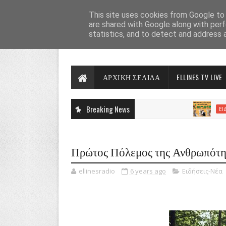
This site uses cookies from Google to d
are shared with Google along with perf
statistics, and to detect and address 
ΑΡΧΙΚΗ ΣΕΛΙΔΑ
ELLINES TV LIVE
Breaking News
ΕΙΔΉΣΕΙΣ-ΝΈ
Πρώτος Πόλεμος της Ανθρωπότη
ellinesradio
6 years ago
Ειδήσεις-Νέα