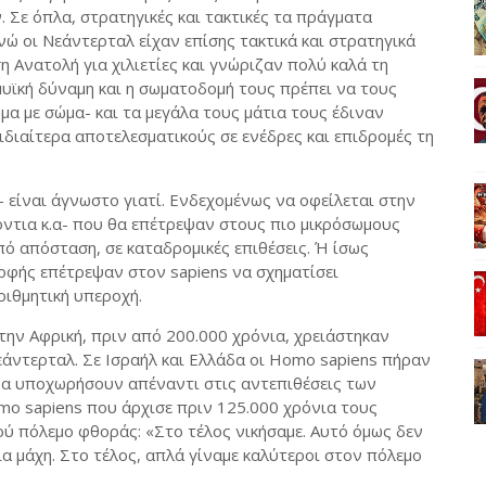
 Σε όπλα, στρατηγικές και τακτικές τα πράγματα
ώ οι Νεάντερταλ είχαν επίσης τακτικά και στρατηγικά
 Ανατολή για χιλιετίες και γνώριζαν πολύ καλά τη
 μυϊκή δύναμη και η σωματοδομή τους πρέπει να τους
α με σώμα- και τα μεγάλα τους μάτια τους έδιναν
ιδιαίτερα αποτελεσματικούς σε ενέδρες και επιδρομές τη
 είναι άγνωστο γιατί. Ενδεχομένως να οφείλεται στην
ντια κ.α- που θα επέτρεψαν στους πιο μικρόσωμους
ό απόσταση, σε καταδρομικές επιθέσεις. Ή ίσως
ροφής επέτρεψαν στον sapiens να σχηματίσει
ριθμητική υπεροχή.
την Αφρική, πριν από 200.000 χρόνια, χρειάστηκαν
εάντερταλ. Σε Ισραήλ και Ελλάδα οι Homo sapiens πήραν
να υποχωρήσουν απέναντι στις αντεπιθέσεις των
mo sapiens που άρχισε πριν 125.000 χρόνια τους
κρύ πόλεμο φθοράς: «Στο τέλος νικήσαμε. Αυτό όμως δεν
ια μάχη. Στο τέλος, απλά γίναμε καλύτεροι στον πόλεμο