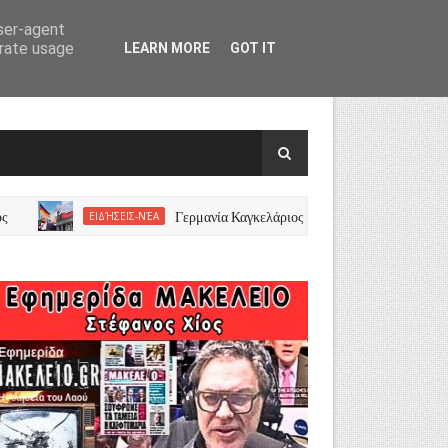
user-agent
erate usage
LEARN MORE
GOT IT
Γερμανία Καγκελάριος Μέρτς προειδοποιεί για AfD στην
ΕΙΔΉΣΕΙΣ-ΝΈΑ