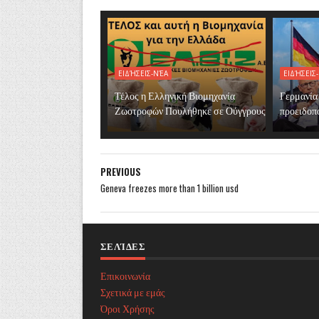
ΕΙΔΉΣΕΙΣ-ΝΈΑ
ΕΙΔΉΣΕΙΣ
Τέλος η Ελληνική Βιομηχανία
Γερμανία
Ζωοτροφών Πουλήθηκε σε Ούγγρους
προειδοπο
PREVIOUS
Geneva freezes more than 1 billion usd
ΣΕΛΊΔΕΣ
Επικοινωνία
Σχετικά με εμάς
Όροι Χρήσης