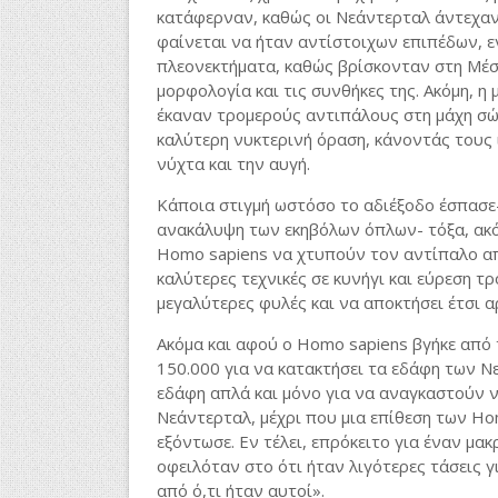
κατάφερναν, καθώς οι Νεάντερταλ άντεχαν.
φαίνεται να ήταν αντίστοιχων επιπέδων, εν
πλεονεκτήματα, καθώς βρίσκονταν στη Μέση
μορφολογία και τις συνθήκες της. Ακόμη, η
έκαναν τρομερούς αντιπάλους στη μάχη σώμ
καλύτερη νυκτερινή όραση, κάνοντάς τους 
νύχτα και την αυγή.
Κάποια στιγμή ωστόσο το αδιέξοδο έσπασε-
ανακάλυψη των εκηβόλων όπλων- τόξα, ακό
Homo sapiens να χτυπούν τον αντίπαλο απ
καλύτερες τεχνικές σε κυνήγι και εύρεση τ
μεγαλύτερες φυλές και να αποκτήσει έτσι α
Ακόμα και αφού ο Homo sapiens βγήκε από 
150.000 για να κατακτήσει τα εδάφη των Ν
εδάφη απλά και μόνο για να αναγκαστούν 
Νεάντερταλ, μέχρι που μια επίθεση των Ho
εξόντωσε. Εν τέλει, επρόκειτο για έναν μα
οφειλόταν στο ότι ήταν λιγότερες τάσεις γ
από ό,τι ήταν αυτοί».