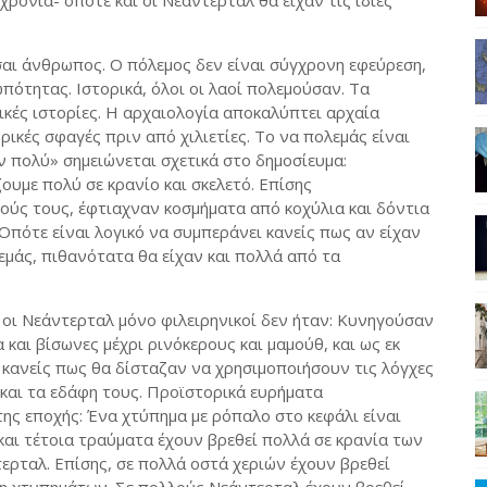
ρόνια- οπότε και οι Νεάντερταλ θα είχαν τις ίδιες
ίσαι άνθρωπος. Ο πόλεμος δεν είναι σύγχρονη εφεύρεση,
πότητας. Ιστορικά, όλοι οι λαοί πολεμούσαν. Τα
ικές ιστορίες. Η αρχαιολογία αποκαλύπτει αρχαία
ικές σφαγές πριν από χιλιετίες. Το να πολεμάς είναι
ν πολύ» σημειώνεται σχετικά στο δημοσίευμα:
ουμε πολύ σε κρανίο και σκελετό. Επίσης
ούς τους, έφτιαχναν κοσμήματα από κοχύλια και δόντια
Οπότε είναι λογικό να συμπεράνει κανείς πως αν είχαν
εμάς, πιθανότατα θα είχαν και πολλά από τα
ς οι Νεάντερταλ μόνο φιλειρηνικοί δεν ήταν: Κυνηγούσαν
αι βίσωνες μέχρι ρινόκερους και μαμούθ, και ως εκ
 κανείς πως θα δίσταζαν να χρησιμοποιήσουν τις λόγχες
 και τα εδάφη τους. Προϊστορικά ευρήματα
ης εποχής: Ένα χτύπημα με ρόπαλο στο κεφάλι είναι
και τέτοια τραύματα έχουν βρεθεί πολλά σε κρανία των
ρταλ. Επίσης, σε πολλά οστά χεριών έχουν βρεθεί