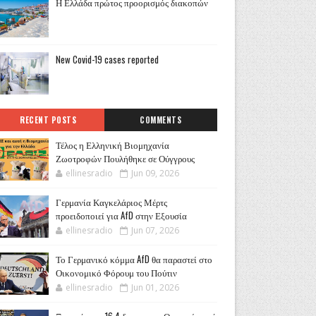
Η Ελλάδα πρώτος προορισμός διακοπών
New Covid-19 cases reported
RECENT POSTS
COMMENTS
Τέλος η Ελληνική Βιομηχανία
Ζωοτροφών Πουλήθηκε σε Ούγγρους
ellinesradio
Jun 09, 2026
Γερμανία Καγκελάριος Μέρτς
προειδοποιεί για AfD στην Εξουσία
ellinesradio
Jun 07, 2026
Το Γερμανικό κόμμα AfD θα παραστεί στο
Οικονομικό Φόρουμ του Πούτιν
ellinesradio
Jun 01, 2026