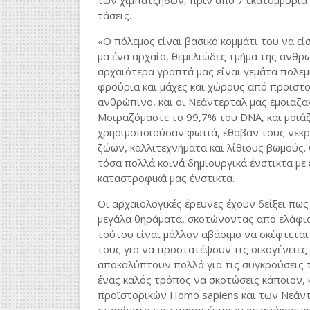
των χιμπατζήδων, πριν από 7 εκατομμύρια χ
τάσεις.
«Ο πόλεμος είναι βασικό κομμάτι του να ε
μα ένα αρχαίο, θεμελιώδες τμήμα της ανθρω
αρχαιότερα γραπτά μας είναι γεμάτα πολεμ
φρούρια και μάχες και χώρους από προϊστορ
ανθρώπινο, και οι Νεάντερταλ μας έμοιαζα
Μοιραζόμαστε το 99,7% του DNA, και μοιάζ
χρησιμοποιούσαν φωτιά, έθαβαν τους νεκρ
ζώων, καλλιτεχνήματα και λίθιους βωμούς. 
τόσα πολλά κοινά δημιουργικά ένστικτα με 
καταστροφικά μας ένστικτα.
Οι αρχαιολογικές έρευνες έχουν δείξει πω
μεγάλα θηράματα, σκοτώνοντας από ελάφια κ
τούτου είναι μάλλον αβάσιμο να σκέφτεται
τους για να προστατέψουν τις οικογένειες
αποκαλύπτουν πολλά για τις συγκρούσεις τ
ένας καλός τρόπος να σκοτώσεις κάποιον, 
προϊστορικών Homo sapiens και των Νεάντε