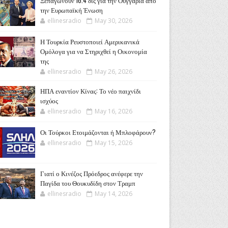
Ξεπαγώνουν 16.4 δις για την Ουγγαρία από
την Ευρωπαϊκή Ένωση
ellinesradio
May 30, 2026
Η Τουρκία Ρευστοποιεί Αμερικανικά
Ομόλογα για να Στηριχθεί η Οικονομία
της
ellinesradio
May 26, 2026
ΗΠΑ εναντίον Κίνας: Το νέο παιχνίδι
ισχύος
ellinesradio
May 16, 2026
Οι Τούρκοι Ετοιμάζονται ή Μπλοφάρουν?
ellinesradio
May 15, 2026
Γιατί ο Κινέζος Πρόεδρος ανέφερε την
Παγίδα του Θουκυδίδη στον Τραμπ
ellinesradio
May 14, 2026