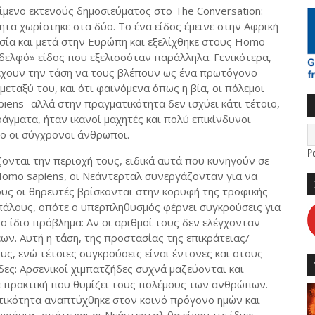
ίμενο εκτενούς δημοσιεύματος στο The Conversation:
τα χωρίστηκε στα δύο. Το ένα είδος έμεινε στην Αφρική
 Ασία και μετά στην Ευρώπη και εξελίχθηκε στους Homo
αδελφό» είδος που εξελισσόταν παράλληλα. Γενικότερα,
έχουν την τάση να τους βλέπουν ως ένα πρωτόγονο
μεταξύ του, και ότι φαινόμενα όπως η βία, οι πόλεμοι
piens- αλλά στην πραγματικότητα δεν ισχύει κάτι τέτοιο,
άγματα, ήταν ικανοί μαχητές και πολύ επικίνδυνοι
ο οι σύγχρονοι άνθρωποι.
P
ονται την περιοχή τους, ειδικά αυτά που κυνηγούν σε
 Homo sapiens, οι Νεάντερταλ συνεργάζονταν για να
υς οι θηρευτές βρίσκονται στην κορυφή της τροφικής
πάλους, οπότε ο υπερπληθυσμός φέρνει συγκρούσεις για
ο ίδιο πρόβλημα: Αν οι αριθμοί τους δεν ελέγχονταν
ων. Αυτή η τάση, της προστασίας της επικράτειας/
υς, ενώ τέτοιες συγκρούσεις είναι έντονες και στους
δες: Αρσενικοί χιμπατζήδες συχνά μαζεύονται και
α πρακτική που θυμίζει τους πολέμους των ανθρώπων.
ετικότητα αναπτύχθηκε στον κοινό πρόγονο ημών και