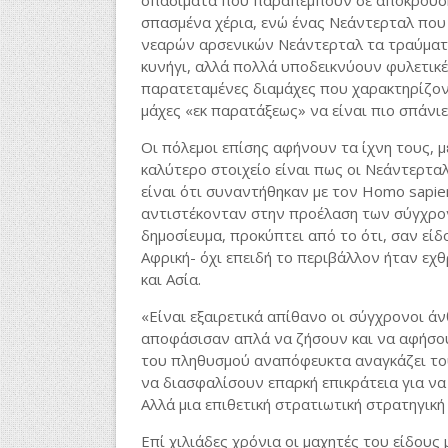
σπασίματα που παραπέμπουν σε απόκρουση
σπασμένα χέρια, ενώ ένας Νεάντερταλ που 
νεαρών αρσενικών Νεάντερταλ τα τραύματα
κυνήγι, αλλά πολλά υποδεικνύουν φυλετικές
παρατεταμένες διαμάχες που χαρακτηρίζοντ
μάχες «εκ παρατάξεως» να είναι πιο σπάνιε
Οι πόλεμοι επίσης αφήνουν τα ίχνη τους, μ
καλύτερο στοιχείο είναι πως οι Νεάντερτα
είναι ότι συναντήθηκαν με τον Homo sapie
αντιστέκονταν στην προέλαση των σύγχρο
δημοσίευμα, προκύπτει από το ότι, σαν είδ
Αφρική- όχι επειδή το περιβάλλον ήταν εχ
και Ασία.
«Είναι εξαιρετικά απίθανο οι σύγχρονοι 
αποφάσισαν απλά να ζήσουν και να αφήσουν
του πληθυσμού αναπόφευκτα αναγκάζει το
να διασφαλίσουν επαρκή επικράτεια για να
Αλλά μια επιθετική στρατιωτική στρατηγική 
Επί χιλιάδες χρόνια οι μαχητές του είδους