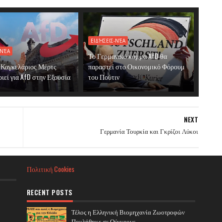
ΕΙΔΉΣΕΙΣ-ΝΈΑ
-ΝΈΑ
Το Γερμανικό κόμμα AfD θα
 Καγκελάριος Μέρτς
παραστεί στο Οικονομικό Φόρουμ
ιεί για AfD στην Εξουσία
του Πούτιν
NEXT
Γερμανία Τουρκία και Γκρίζοι Λύκοι
Πολιτική Cookies
RECENT POSTS
Τέλος η Ελληνική Βιομηχανία Ζωοτροφών
Πουλήθηκε σε Ούγγρους