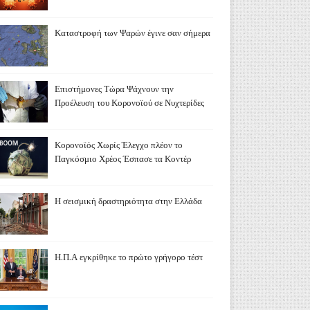
Καταστροφή των Ψαρών έγινε σαν σήμερα
Επιστήμονες Τώρα Ψάχνουν την
Προέλευση του Κορονοϊού σε Νυχτερίδες
Κορονοϊός Χωρίς Έλεγχο πλέον το
Παγκόσμιο Χρέος Έσπασε τα Κοντέρ
Η σεισμική δραστηριότητα στην Ελλάδα
Η.Π.Α εγκρίθηκε το πρώτο γρήγορο τέστ