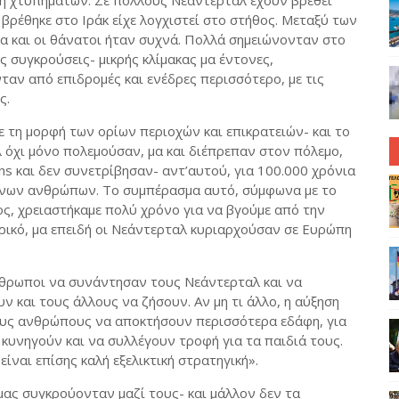
 χτυπημάτων. Σε πολλούς Νεάντερταλ έχουν βρεθεί
βρέθηκε στο Ιράκ είχε λογχιστεί στο στήθος. Μεταξύ των
 και οι θάνατοι ήταν συχνά. Πολλά σημειώνονταν στο
 συγκρούσεις- μικρής κλίμακας μα έντονες,
αν από επιδρομές και ενέδρες περισσότερο, με τις
ς.
ε τη μορφή των ορίων περιοχών και επικρατειών- και το
λ όχι μόνο πολεμούσαν, μα και διέπρεπαν στον πόλεμο,
ns και δεν συνετρίβησαν- αντ’αυτού, για 100.000 χρόνια
νων ανθρώπων. Το συμπέρασμα αυτό, σύμφωνα με το
ος, χρειαστήκαμε πολύ χρόνο για να βγούμε από την
θρικό, μα επειδή οι Νεάντερταλ κυριαρχούσαν σε Ευρώπη
άνθρωποι να συνάντησαν τους Νεάντερταλ και να
 και τους άλλους να ζήσουν. Αν μη τι άλλο, η αύξηση
υς ανθρώπους να αποκτήσουν περισσότερα εδάφη, για
 κυνηγούν και να συλλέγουν τροφή για τα παιδιά τους.
είναι επίσης καλή εξελικτική στρατηγική».
 μας συγκρούονταν μαζί τους- και μάλλον δεν τα