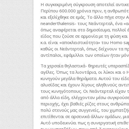
Η συγκεκριμένη σύγκρουση αποτελεί αντικε
Περίπου 600.000 χρόνια πριν, η ανθρωπότη
και εξελίχθηκε σε εμάς. Το άλλο πήγε στην
neanderthalensis- τους Νεάντερταλ, ένα «
όπως αναφέρεται στο δημοσίευμα, πολλοί 
είδος που ζούσε σε αρμονία με τη φύση και 
κ.α. είναι «αποκλειστικότητα» του Homo sa
καθώς οι Νεάντερταλ, όπως δείχνουν τα πρ
αντίπαλοι, εφάμιλλοι των οποίων ήταν μόν
Τα χερσαία θηλαστικά- θηρευτές υπερασπίζ
αγέλες. Όπως τα λιοντάρια, οι λύκοι και ο
κυνηγούν μεγάλα θηράματα. Αυτού του είδο
αλυσίδας και έχουν λίγους αληθινούς αντι
τους κυνηγότοπους. Οι Νεάντερταλ είχαν τ
από άλλα είδη, ελέγχονταν μέσω συγκρούσε
περιοχής, έχει βαθιές ρίζες στους ανθρώπο
πολύ στενούς μας συγγενείς, του χιμπατζή
επιτίθενται σε αρσενικά άλλων ομάδων, μι
Αυτό υποδεικνύει πως η συνεργατική επιθ