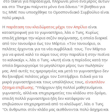
στο
Glarus
για παράδειγμα, πληρώνει μόνο ένα μέρος αυτών
και στο
Thurgau
παίρνετε μόνο ένα δάνειο." Η βοήθεια για
τις ΜΜΕ που υποσχέθηκε το Ομοσπονδιακό Συμβούλιο είναι
πολύ μακριά.
Η
παράταση του κλειδώματος μέχρι τον Απρίλιο
είναι
καταστροφική για το γυμναστήριο, λέει ο
Tun
ç. Κυρίως
επειδή χάσαμε την κύρια σεζόν εκγύμνασης, η οποία διαρκεί
από τον Ιανουάριο έως τον Μάρτιο. «Τον Ιανουάριο, οι
πελάτες έρχονται για τα νέα συμβόλαιά
τους. Τον Μάρτιο
για να φανεί καλό το σώμα τους στην παραλία ή στην πισίνα
το καλοκαίρι », λέει ο
Tun
ç. «Αυτή είναι η περίοδος κατά την
οποία δημιουργούμε το μεγαλύτερο μέρος των πωλήσεών
μας. Από αυτές τις ημερομηνίες και μετά το γυμναστήριο δεν
θα ξαναβρεί πελάτες μέχρι τον Σεπτέμβριο. Ειδικά για τα
μικρά γυμναστήρια και τους υπαλλήλους τους,
είναιπλέον
ζήτημα επιβίωσης
. "Υπάρχουν ήδη πολλοί μαθητευόμενοι
γυμναστές, αλλά και επιχειρηματίες του κλάδου στο δρόμο,
επειδή πολλά γυμναστήρια ήδη δεν κατάφεραν να
επιβιώσουν επιχειρηματικά από το κλείδωμα", λέει ο
Tun
ç.
"Οι άνθρωποι στόν κλάδο μας αισθάνονται πολύ άσχημα και