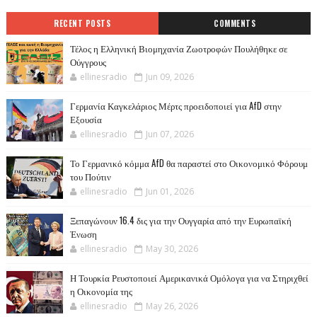
RECENT POSTS
COMMENTS
Τέλος η Ελληνική Βιομηχανία Ζωοτροφών Πουλήθηκε σε
Ούγγρους
ellinesradio
Jun 09, 2026
Γερμανία Καγκελάριος Μέρτς προειδοποιεί για AfD στην
Εξουσία
ellinesradio
Jun 07, 2026
Το Γερμανικό κόμμα AfD θα παραστεί στο Οικονομικό Φόρουμ
του Πούτιν
ellinesradio
Jun 01, 2026
Ξεπαγώνουν 16.4 δις για την Ουγγαρία από την Ευρωπαϊκή
Ένωση
ellinesradio
May 30, 2026
Η Τουρκία Ρευστοποιεί Αμερικανικά Ομόλογα για να Στηριχθεί
η Οικονομία της
ellinesradio
May 26, 2026