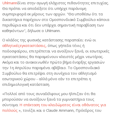
Uhlmann
δίνει στην αγωγή ελάχιστες πιθανότητες επιτυχίας.
Θα πρέπει να αποδείξετε ότι υπήρχε παράνομη
συμπεριφορά εκ μέρους των αρχών. "Θα υποθέσω ότι τα
δικαστήρια παρέχουν στο Ομοσπονδιακό Συμβούλιο κάποια
περιθώρια και ότι δεν υπάρχει σημαντική παραβίαση των
καθηκόντων", δήλωσε ο Uhlmann.
Ο κλάδος της φυσικής κατάστασης παραπαίει: ενώ οι
αθλητικέςεγκαταστάσεις,
όπως γήπεδα τένις ή
ποδοσφαίρου, επιτρέπεται να ανοίξουν ξανά, οι εσωτερικές
εγκαταστάσεις θα παραμείνουν κλειστές μέχρι νεωτέρας.
Ακόμα και το ανακοινωθέν πρώτο βήμα έναρξης εργασιών
την 1η Απριλίου παραμένει αβέβαιο. Το Ομοσπονδιακό
Συμβούλιο θα επιτρέψει στη συνέχεια τον αθλητισμό
εσωτερικού χώρου - αλλά μόνο εάν το επιτρέπει η
επιδημιολογική κατάσταση.
«Πολλοί από τους συναδέλφους μου ήλπιζαν ότι θα
μπορούσαν να ανοίξουν ξανά τα γυμναστήρια τους
σύντομα.
Η επέκταση του κλειδώματος είναι οθάνατος για
πολλούς
», τονίζει και ο Claude Ammann, Πρόεδρος του