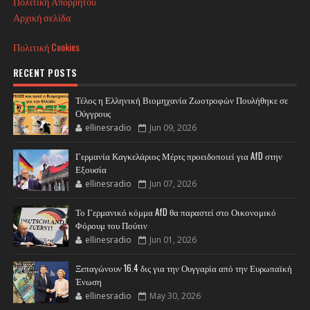
Πολιτική Απορρήτου
Αρχική σελίδα
Πολιτική Cookies
RECENT POSTS
Τέλος η Ελληνική Βιομηχανία Ζωοτροφών Πουλήθηκε σε
Ούγγρους
ellinesradio
Jun 09, 2026
Γερμανία Καγκελάριος Μέρτς προειδοποιεί για AfD στην
Εξουσία
ellinesradio
Jun 07, 2026
Το Γερμανικό κόμμα AfD θα παραστεί στο Οικονομικό
Φόρουμ του Πούτιν
ellinesradio
Jun 01, 2026
Ξεπαγώνουν 16.4 δις για την Ουγγαρία από την Ευρωπαϊκή
Ένωση
ellinesradio
May 30, 2026