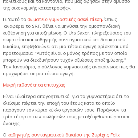
πολιτικούς και τα καντόνια, που μας άφησαν στην άβυσσο
της οικονομικής καταστροφής».
Γι 'αυτό το
σωματείο γυμναστικής ασκεί πίεση.
Όπως
αναφέρει το
SRF
, θέλει να μηνύσει την ομοσπονδιακή
κυβέρνηση για αποζημίωση. Ο Urs Saxer, πληρεξούσιος του
σωματείου και καθηγητής συνταγματικού και διοικητικού
δικαίου, επιβεβαιώνει ότι μια τέτοια αγωγή βρίσκεται υπό
προετοιμασία: "Αυτός είναι ο μόνος τρόπος με τον οποίο
μπορούν να διεκδικήσουν τυχόν αξιώσεις αποζημίωσης."
Τον Ιανουάριο, ο σύλλογος γυμναστικής ανακοίνωσε πως θα
προχωρήσει σε μια τέτοια αγωγή .
Μικρή πιθανότητα επιτυχίας
Είναι ιδιαίτερα απογοητευτικό
για τα γυμναστήρια ότι το
κλείσιμο πέφτει την εποχή του έτους κατά το οποίο
παράγουν τον κύριο κύκλο εργασιών τους. Παράγουν τα
τρία τέταρτα των πωλήσεών τους μεταξύ φθινοπώρου και
άνοιξης.
Ο
καθηγητής συνταγματικού δικαίου της Ζυρίχης Felix