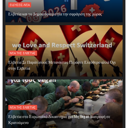
ΕΙΔΉΣΕΙΣ-ΝΈΑ
Ελβετία και το Δημοψήφισμα για την σφράγιση της χώρας
ΝΈΑ ΤΗΣ ΕΛΒΕΤΊΑΣ
Ελβετία Σε Παράτυπους Μετανάστες Περάστε Ελεύθερα αλλά Όχι
στην Ελβετία
ΝΈΑ ΤΗΣ ΕΛΒΕΤΊΑΣ
Ελβετία στο Ευρωπαϊκό Δικαστήριο για Μη Vegan Διατροφή σε
Κρατούμενο