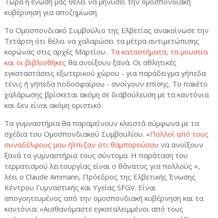
Τώρα η ένωση μας θέλει να μηνύσει την ομοσπονδιακή
κυβέρνηση για αποζημίωση.
Το Ομοσπονδιακό Συμβούλιο της Ελβετίας ανακοίνωσε την
Τετάρτη ότι θέλει να χαλαρώσει τα μέτρα αντιμετώπισης
κορώνας στις αρχές Μαρτίου .
Τα καταστήματα, τα μουσεία
και οι βιβλιοθήκες
θα ανοίξουν ξανά. Οι αθλητικές
εγκαταστάσεις εξωτερικού χώρου - για παράδειγμα γήπεδα
τένις ή γήπεδα ποδοσφαίρου - ανοίγουν επίσης. Το πακέτο
χαλάρωσης βρίσκεται ακόμη σε διαβούλευση με τα καντόνια
και δεν είναι ακόμη οριστικό.
Τα γυμναστήρια θα παραμείνουν κλειστά σύμφωνα με τα
σχέδια του Ομοσπονδιακού Συμβουλίου. «
Πολλοί από τους
συναδέλφους μου ήλπιζαν ότι θαμπορούσαν
να ανοίξουν
ξανά τα γυμναστήρια τους σύντομα. Η παράταση του
τερματισμού λειτουργίας είναι ο θάνατος για πολλούς »,
λέει ο Claude Ammann, Πρόεδρος της Ελβετικής Ένωσης
Κέντρου Γυμναστικής και Υγείας SFGV. Είναι
απογοητευμένος από την ομοσπονδιακή κυβέρνηση και τα
καντόνια: «Αισθανόμαστε εγκαταλειμμένοι από τους