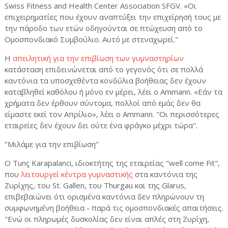
Swiss Fitness and Health Center Association SFGV. «Οι
επιχειρηματίες που έχουν αναπτύξει την επιχείρησή τους με
την πάροδο των ετών οδηγούνται σε πτώχευση από το
Ομοσπονδιακό Συμβούλιο. Αυτό με στεναχωρεί."
Η
απειλητική για την επιβίωση των γυμναστηρίων
κατάσταση επιδεινώνεται από το γεγονός ότι σε πολλά
καντόνια τα υποσχεθέντα κονδύλια βοήθειας δεν έχουν
καταβληθεί καθόλου ή μόνο εν μέρει, λέει ο Ammann. «Εάν τα
χρήματα δεν έρθουν σύντομα, πολλοί από εμάς δεν θα
είμαστε εκεί τον Απρίλιο», λέει ο Ammann. "Οι περισσότερες
εταιρείες δεν έχουν δει ούτε ένα φράγκο μέχρι τώρα".
‘’Μιλάμε για την επιβίωση’’
Ο
Tun
ç
Karapalanci
, ιδιοκτήτης της εταιρείας "
well
come
Fit
",
που
λειτουργεί κέντρα γυμναστικής
στα καντόνια της
Ζυρίχης, του
St
.
Gallen
, του
Thurgau
και της
Glarus
,
επιβεβαιώνει ότι ορισμένα καντόνια δεν πληρώνουν τη
συμφωνημένη βοήθεια - παρά τις ομοσπονδιακές απαιτήσεις.
"Ενώ οι πληρωμές δυσκολίας δεν είναι απλές στη Ζυρίχη,