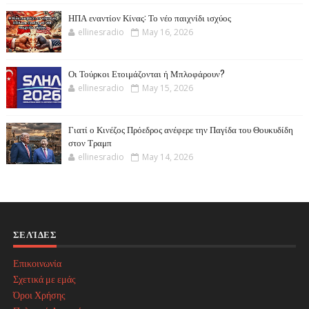
ΗΠΑ εναντίον Κίνας: Το νέο παιχνίδι ισχύος
ellinesradio
May 16, 2026
Οι Τούρκοι Ετοιμάζονται ή Μπλοφάρουν?
ellinesradio
May 15, 2026
Γιατί ο Κινέζος Πρόεδρος ανέφερε την Παγίδα του Θουκυδίδη
στον Τραμπ
ellinesradio
May 14, 2026
ΣΕΛΊΔΕΣ
Επικοινωνία
Σχετικά με εμάς
Όροι Χρήσης