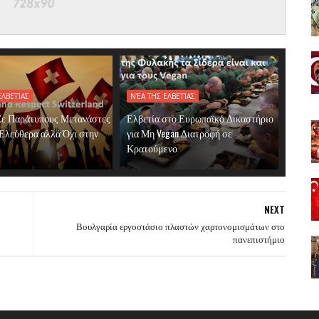
ΕΛΒΕΤΊΑΣ
ΝΈΑ ΤΗΣ ΕΛΒΕΤΊΑΣ
Σε Παράτυπους Μετανάστες
Ελβετία στο Ευρωπαϊκό Δικαστήριο
Ελεύθερα αλλά Όχι στην
για Μη Vegan Διατροφή σε
Κρατούμενο
NEXT
Βουλγαρία εργοστάσιο πλαστών χαρτονομισμάτων στο
πανεπιστήμιο