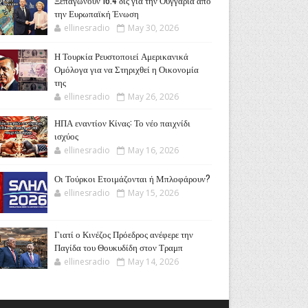
Ξεπαγώνουν 16.4 δις για την Ουγγαρία από
την Ευρωπαϊκή Ένωση
ellinesradio
May 30, 2026
Η Τουρκία Ρευστοποιεί Αμερικανικά
Ομόλογα για να Στηριχθεί η Οικονομία
της
ellinesradio
May 26, 2026
ΗΠΑ εναντίον Κίνας: Το νέο παιχνίδι
ισχύος
ellinesradio
May 16, 2026
Οι Τούρκοι Ετοιμάζονται ή Μπλοφάρουν?
ellinesradio
May 15, 2026
Γιατί ο Κινέζος Πρόεδρος ανέφερε την
Παγίδα του Θουκυδίδη στον Τραμπ
ellinesradio
May 14, 2026