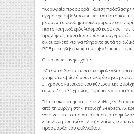
"Κορυφαία προσφορά - άμεση πρόσβαση: Ψ
εγγραφής εμβολιασμού και του ιατρικού πισ
με αυτό το σύνθημα κυκλοφορούν στη Ζυρί
πιστοποιητικά εμβολιασμού κορώνας. "Με 
προνόμια", προειδοποιούν οι συγγραφείς τ
είναι αρκετό για να πληροίτε αυτά τα ειδικ
PDF με επιβεβαίωση του εμβολιασμού κορών
Οι κάτοικοι ανησυχούν
«Όταν το διαπίστωσα πως φυλλάδια που αν
γραμματοκιβώτιό μου, σοκαρίστηκα, με αυτ
31χρονος κάτοικος του κέντρου της Ζυρίχης
συνεχίζει ο 31χρονος, "πρέπει να προειδο
"Πιστεύω επίσης ότι είναι λάθος να διανέμ
από τη Ζυρίχη στην περιοχή Seebach. Ανέφ
να είναι πίσω από αυτό και αυτά τα φυλλάδ
εξάπλωση του ιού.» Ελπίζει επίσης ότι καν
προσφοράς του φυλλαδίου.