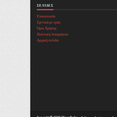
ΣΕΛΊΔΕΣ
Επικοινωνία
Σχετικά με εμάς
Όροι Χρήσης
Πολιτική Απορρήτου
Αρχική σελίδα