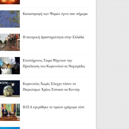
Καταστροφή των Ψαρών έγινε σαν σήμερα
Η σεισμική δραστηριότητα στην Ελλάδα
Επιστήμονες Τώρα Ψάχνουν την
Προέλευση του Κορονοϊού σε Νυχτερίδες
Κορονοϊός Χωρίς Έλεγχο πλέον το
Παγκόσμιο Χρέος Έσπασε τα Κοντέρ
Η.Π.Α εγκρίθηκε το πρώτο γρήγορο τέστ