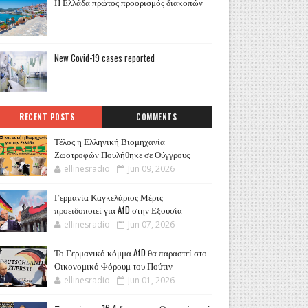
Η Ελλάδα πρώτος προορισμός διακοπών
New Covid-19 cases reported
RECENT POSTS
COMMENTS
Τέλος η Ελληνική Βιομηχανία
Ζωοτροφών Πουλήθηκε σε Ούγγρους
ellinesradio
Jun 09, 2026
Γερμανία Καγκελάριος Μέρτς
προειδοποιεί για AfD στην Εξουσία
ellinesradio
Jun 07, 2026
Το Γερμανικό κόμμα AfD θα παραστεί στο
Οικονομικό Φόρουμ του Πούτιν
ellinesradio
Jun 01, 2026