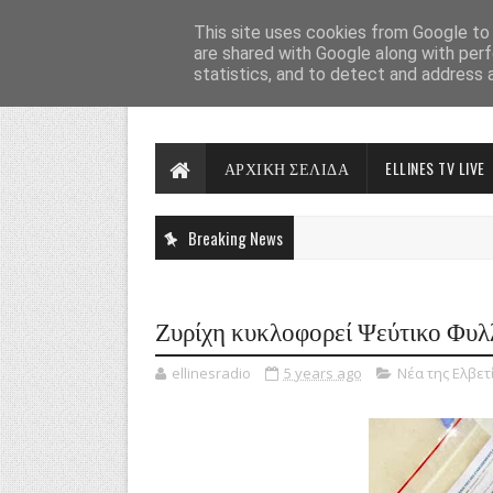
This site uses cookies from Google to d
are shared with Google along with perf
statistics, and to detect and address 
ΑΡΧΙΚΗ ΣΕΛΙΔΑ
ELLINES TV LIVE
Breaking News
Ζυρίχη κυκλοφορεί Ψεύτικο Φυλ
ellinesradio
5 years ago
Νέα της Ελβετ