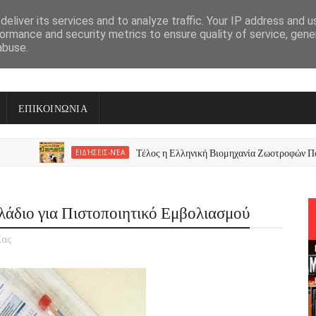
eliver its services and to analyze traffic. Your IP address and 
ormance and security metrics to ensure quality of service, gen
abuse.
ΕΠΙΚΟΙΝΩΝΙΑ
Τέλος η Ελληνική Βιομηχανία Ζωοτροφών Πουλήθ
ΕΙΔΉΣΕΙΣ-ΝΈΑ
λάδιο για Πιστοποιητικό Εμβολιασμού
ίας