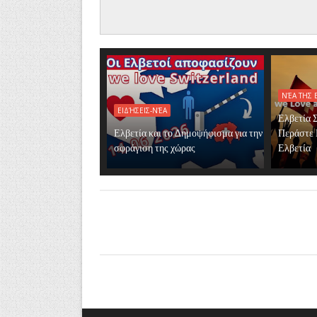
ΝΈΑ ΤΗΣ 
ΕΙΔΉΣΕΙΣ-ΝΈΑ
Ελβετία 
Ελβετία και το Δημοψήφισμα για την
Περάστε 
σφράγιση της χώρας
Ελβετία