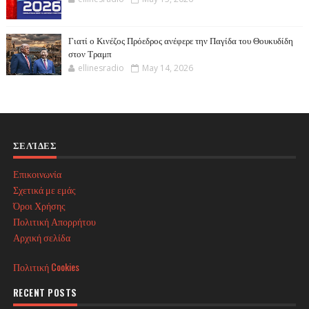
Γιατί ο Κινέζος Πρόεδρος ανέφερε την Παγίδα του Θουκυδίδη
στον Τραμπ
ellinesradio
May 14, 2026
ΣΕΛΊΔΕΣ
Επικοινωνία
Σχετικά με εμάς
Όροι Χρήσης
Πολιτική Απορρήτου
Αρχική σελίδα
Πολιτική Cookies
RECENT POSTS