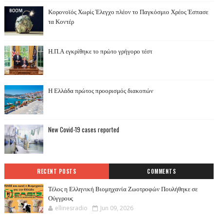
Κορονοϊός Χωρίς Έλεγχο πλέον το Παγκόσμιο Χρέος Έσπασε
τα Κοντέρ
Η.Π.Α εγκρίθηκε το πρώτο γρήγορο τέστ
Η Ελλάδα πρώτος προορισμός διακοπών
New Covid-19 cases reported
RECENT POSTS
COMMENTS
Τέλος η Ελληνική Βιομηχανία Ζωοτροφών Πουλήθηκε σε
Ούγγρους
ellinesradio
Jun 09, 2026