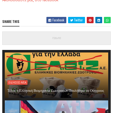
Facebook
Twitter
SHARE THIS
ΕΙΔΉΣΕΙΣ-ΝΈΑ
Τέλος η Ελληνική Βιομηχανία Ζωοτροφών Πουλήθηκε σε Ούγγρους