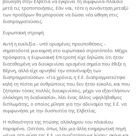
βούληση στην Ελβετία να εγκρίνει τη συμφωνία-πλαίσιο
μετά τις τροποποιήσεις. Εάν ναι, τότε η συνάντηση μεταξύ
των προέδρων θα μπορούσε να δώσει νέα ώθηση στις
διαπραγματεύσεις.
Ευρωπαϊκή στροφή
Αυτή η ευελιξία - υπό ορισμένες προϋποθέσεις -
σηματοδοτεί μια καμπή στο ευρωπαϊκό στρατόπεδο. Μέχρι
πρόσφατα, η Ευρωοαϊκή Επιτροπή είχε δηλώσει ότι ήταν
διατεθειμένη να διευκρινίσει ορισμένα σημεία που έθιξε η
Βέρνη, αλλά είχε αρνηθεί την επανέναρξη των
διαπραγματεύσεων. «Για χρόνια, η Ε.Ε. διαπραγματεύτηκε
καλή τη πίστει με ανθρώπους που δεν ήταν εύκολο, και που
ζήτησαν τόσες πολλές διευκρινίσεις, μέχρι να εξαντλήσουν
ολόκληρη τη διαδικασία», λέει ένας άλλος υψηλόβαθμος
διπλωμάτης, ο οποίος μίλησε για την αδυναμία της Ε.Ε. να
συμφωνήσει με την δυσπιστία της Ελβετίας.
Η πιθανότητα της πτώσης ολόκληρου του πλαισίου
παραμένει. Ωστόσο, όπως λέει μια άλλη ενημερωτική πηγή:
«είναι στη φύση της Ε.Ε. να αναζητήσουμε λύσεις ακόμη και