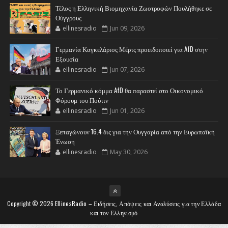
Τέλος η Ελληνική Βιομηχανία Ζωοτροφών Πουλήθηκε σε
Ούγγρους
ellinesradio
Jun 09, 2026
Γερμανία Καγκελάριος Μέρτς προειδοποιεί για AfD στην
Εξουσία
ellinesradio
Jun 07, 2026
Το Γερμανικό κόμμα AfD θα παραστεί στο Οικονομικό
Φόρουμ του Πούτιν
ellinesradio
Jun 01, 2026
Ξεπαγώνουν 16.4 δις για την Ουγγαρία από την Ευρωπαϊκή
Ένωση
ellinesradio
May 30, 2026
Copyright ©
2026
EllinesRadio – Ειδήσεις, Απόψεις και Αναλύσεις για την Ελλάδα
και τον Ελληνισμό