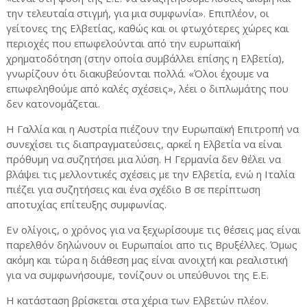
την τελευταία στιγμή, για μια συμφωνία». Επιπλέον, οι
γείτονες της Ελβετίας, καθώς και οι φτωχότερες χώρες και
περιοχές που επωφελούνται από την ευρωπαϊκή
χρηματοδότηση (στην οποία συμβάλλει επίσης η Ελβετία),
γνωρίζουν ότι διακυβεύονται πολλά. «Όλοι έχουμε να
επωφεληθούμε από καλές σχέσεις», λέει ο διπλωμάτης που
δεν κατονομάζεται.
Η Γαλλία και η Αυστρία πιέζουν την Ευρωπαϊκή Επιτροπή να
συνεχίσει τις διαπραγματεύσεις, αρκεί η Ελβετία να είναι
πρόθυμη να συζητήσει μια λύση. Η Γερμανία δεν θέλει να
βλάψει τις μελλοντικές σχέσεις με την Ελβετία, ενώ η Ιταλία
πιέζει για συζητήσεις και ένα σχέδιο Β σε περίπτωση
αποτυχίας επίτευξης συμφωνίας.
Εν ολίγοις, ο χρόνος για να ξεχωρίσουμε τις θέσεις μας είναι
παρελθόν δηλώνουν οι Ευρωπαίοι απο τις Βρυξέλλες. Όμως
ακόμη και τώρα η διάθεση μας είναι ανοιχτή και ρεαλιστική
για να συμφωνήσουμε, τονίζουν οι υπεύθυνοι της Ε.Ε.
Η κατάσταση βρίσκεται στα χέρια των Ελβετών πλέον.