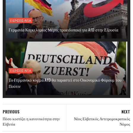
ΕΙΔΉΣΕΙΣ-ΝΈΑ
Γερμανία Καγκελάριος Μέρτς προειδοποιεί για AfD στην Εξουσία
ΕΙΔΉΣΕΙΣ-ΝΈΑ
Το Γερμανικό κόμμα AfD θα παραστεί στο Οικονομικό Φόρουμ του
Πούτιν
PREVIOUS
NEXT
Πόσο κοστίζει η κανονικότητα στην
Νέος Ελβετικός Αντιτρομοκρατικός
Ελβετία
Νόμος