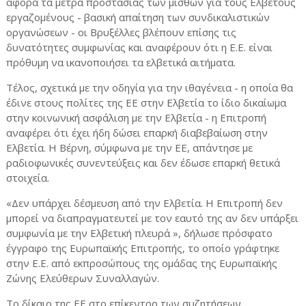
αφορά τα μέτρα προστασίας των μισθών για τους Ελβετούς
εργαζομένους - βασική απαίτηση των συνδικαλιστικών
οργανώσεων - οι Βρυξέλλες βλέπουν επίσης τις
δυνατότητες συμφωνίας και αναφέρουν ότι η Ε.Ε. είναι
πρόθυμη να ικανοποιήσει τα ελβετικά αιτήματα.
Τέλος, σχετικά με την οδηγία για την ιθαγένεια - η οποία θα
έδινε στους πολίτες της ΕΕ στην Ελβετία το ίδιο δικαίωμα
στην κοινωνική ασφάλιση με την Ελβετία - η Επιτροπή
αναφέρει ότι έχει ήδη δώσει επαρκή διαβεβαίωση στην
Ελβετία. Η Βέρνη, σύμφωνα με την ΕΕ, απάντησε με
ραδιοφωνικές συνεντεύξεις και δεν έδωσε επαρκή θετικά
στοιχεία.
«Δεν υπάρχει δέσμευση από την Ελβετία. Η Επιτροπή δεν
μπορεί να διαπραγματευτεί με τον εαυτό της αν δεν υπάρξει
συμφωνία με την Ελβετική πλευρά », δήλωσε πρόσφατο
έγγραφο της Ευρωπαϊκής Επιτροπής, το οποίο γράφτηκε
στην Ε.Ε. από εκπροσώπους της ομάδας της Ευρωπαϊκής
Ζώνης Ελεύθερων Συναλλαγών.
Το δίκαιο της ΕΕ στο επίκεντρο των συζητήσεων