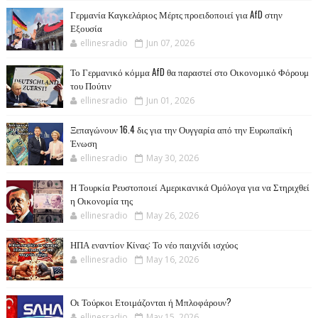
Γερμανία Καγκελάριος Μέρτς προειδοποιεί για AfD στην
Εξουσία
ellinesradio
Jun 07, 2026
Το Γερμανικό κόμμα AfD θα παραστεί στο Οικονομικό Φόρουμ
του Πούτιν
ellinesradio
Jun 01, 2026
Ξεπαγώνουν 16.4 δις για την Ουγγαρία από την Ευρωπαϊκή
Ένωση
ellinesradio
May 30, 2026
Η Τουρκία Ρευστοποιεί Αμερικανικά Ομόλογα για να Στηριχθεί
η Οικονομία της
ellinesradio
May 26, 2026
ΗΠΑ εναντίον Κίνας: Το νέο παιχνίδι ισχύος
ellinesradio
May 16, 2026
Οι Τούρκοι Ετοιμάζονται ή Μπλοφάρουν?
ellinesradio
May 15, 2026