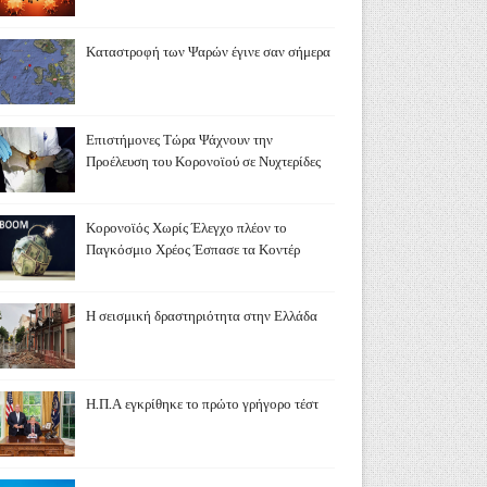
Καταστροφή των Ψαρών έγινε σαν σήμερα
Επιστήμονες Τώρα Ψάχνουν την
Προέλευση του Κορονοϊού σε Νυχτερίδες
Κορονοϊός Χωρίς Έλεγχο πλέον το
Παγκόσμιο Χρέος Έσπασε τα Κοντέρ
Η σεισμική δραστηριότητα στην Ελλάδα
Η.Π.Α εγκρίθηκε το πρώτο γρήγορο τέστ