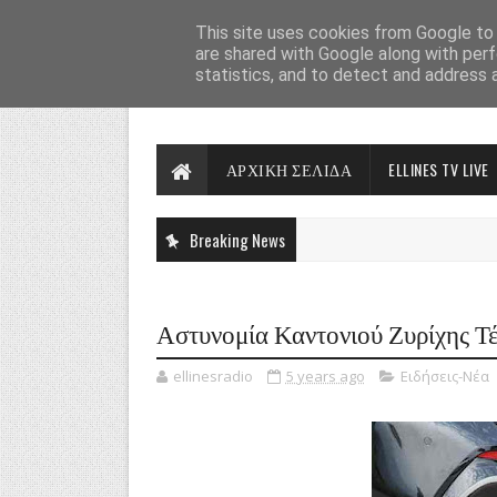
This site uses cookies from Google to d
are shared with Google along with perf
statistics, and to detect and address 
ΑΡΧΙΚΗ ΣΕΛΙΔΑ
ELLINES TV LIVE
Breaking News
Αστυνομία Καντονιού Ζυρίχης Τέλος
ellinesradio
5 years ago
Ειδήσεις-Νέα