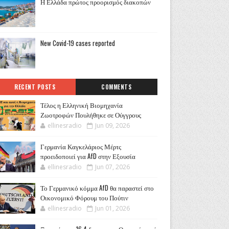
Η Ελλάδα πρώτος προορισμός διακοπών
New Covid-19 cases reported
RECENT POSTS
COMMENTS
Τέλος η Ελληνική Βιομηχανία
Ζωοτροφών Πουλήθηκε σε Ούγγρους
ellinesradio
Jun 09, 2026
Γερμανία Καγκελάριος Μέρτς
προειδοποιεί για AfD στην Εξουσία
ellinesradio
Jun 07, 2026
Το Γερμανικό κόμμα AfD θα παραστεί στο
Οικονομικό Φόρουμ του Πούτιν
ellinesradio
Jun 01, 2026