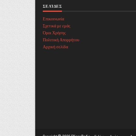
ΣΕΛΊΔΕΣ
Επικοινωνία
Σχετικά με εμάς
Όροι Χρήσης
Πολιτική Απορρήτου
Αρχική σελίδα