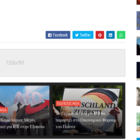
Facebook
Twitter
ΕΙΔΉΣΕΙΣ-ΝΈΑ
-ΝΈΑ
Το Γερμανικό κόμμα AfD θα
 Καγκελάριος Μέρτς
παραστεί στο Οικονομικό Φόρουμ
ιεί για AfD στην Εξουσία
του Πούτιν