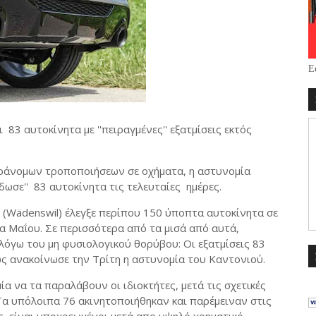
Ε
83 αυτοκίνητα με ''πειραγμένες'' εξατμίσεις εκτός
αράνομων τροποποιήσεων σε οχήματα, η αστυνομία
δωσε'' 83 αυτοκίνητα τις τελευταίες ημέρες.
l (Wädenswil) έλεγξε περίπου 150 ύποπτα αυτοκίνητα σε
σα Μαΐου. Σε περισσότερα από τα μισά από αυτά,
όγω του μη φυσιολογικού θορύβου: Οι εξατμίσεις 83
ς ανακοίνωσε την Τρίτη η αστυνομία του Καντονιού.
α να τα παραλάβουν οι ιδιοκτήτες, μετά τις σχετικές
Τα υπόλοιπα 76 ακινητοποιήθηκαν και παρέμειναν στις