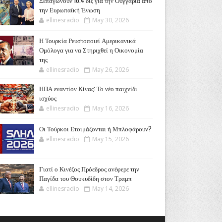
Ξεπαγώνουν 16.4 δις για την Ουγγαρία από
την Ευρωπαϊκή Ένωση
ellinesradio
May 30, 2026
Η Τουρκία Ρευστοποιεί Αμερικανικά
Ομόλογα για να Στηριχθεί η Οικονομία
της
ellinesradio
May 26, 2026
ΗΠΑ εναντίον Κίνας: Το νέο παιχνίδι
ισχύος
ellinesradio
May 16, 2026
Οι Τούρκοι Ετοιμάζονται ή Μπλοφάρουν?
ellinesradio
May 15, 2026
Γιατί ο Κινέζος Πρόεδρος ανέφερε την
Παγίδα του Θουκυδίδη στον Τραμπ
ellinesradio
May 14, 2026