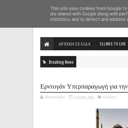
This site uses cookies from Google to d
are shared with Google along with perf
statistics, and to detect and address 
ΑΡΧΙΚΗ ΣΕΛΙΔΑ
ELLINES TV LIVE
Breaking News
Ερντογάν Υπερπαραγωγή για την
ellinesradio
5 years ago
Κόσμος