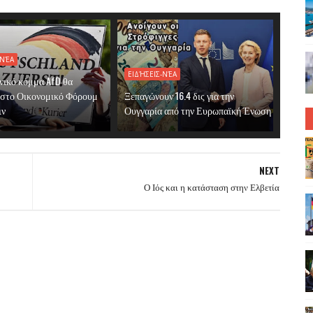
-ΝΈΑ
ΕΙΔΉΣΕΙΣ-ΝΈΑ
νικό κόμμα AfD θα
 στο Οικονομικό Φόρουμ
Ξεπαγώνουν 16.4 δις για την
ιν
Ουγγαρία από την Ευρωπαϊκή Ένωση
NEXT
Ο Ιός και η κατάσταση στην Ελβετία