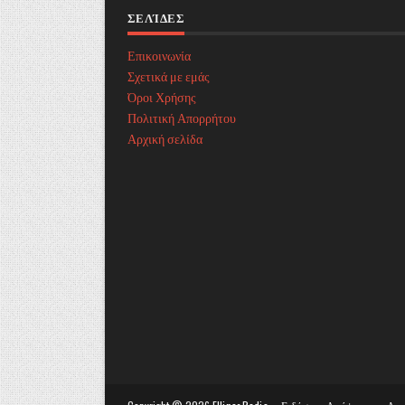
ΣΕΛΊΔΕΣ
Επικοινωνία
Σχετικά με εμάς
Όροι Χρήσης
Πολιτική Απορρήτου
Αρχική σελίδα