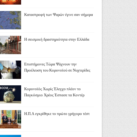
Καταστροφή των Ψαρών έγινε σαν σήμερα
Η σεισμική δραστηριότητα στην Ελλάδα
Επιστήμονες Τώρα Ψάχνουν την
Προέλευση του Κορονοϊού σε Νυχτερίδες
Κορονοϊός Χωρίς Έλεγχο πλέον το
Παγκόσμιο Χρέος Έσπασε τα Κοντέρ
Η.Π.Α εγκρίθηκε το πρώτο γρήγορο τέστ