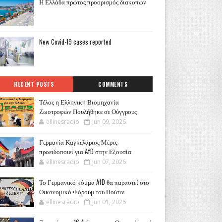
Η Ελλάδα πρώτος προορισμός διακοπών
New Covid-19 cases reported
RECENT POSTS
COMMENTS
Τέλος η Ελληνική Βιομηχανία
Ζωοτροφών Πουλήθηκε σε Ούγγρους
ellinesradio
Jun 09, 2026
Γερμανία Καγκελάριος Μέρτς
προειδοποιεί για AfD στην Εξουσία
ellinesradio
Jun 07, 2026
Το Γερμανικό κόμμα AfD θα παραστεί στο
Οικονομικό Φόρουμ του Πούτιν
ellinesradio
Jun 01, 2026