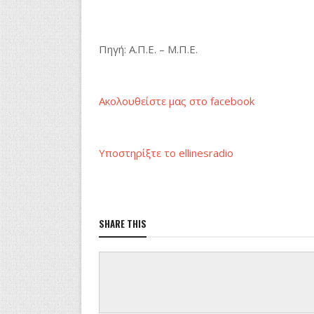
Πηγή
:
Α
.
Π
.
Ε
. –
Μ
.
Π
.
Ε
.
Ακολουθείστε μας στο
facebook
Υποστηρίξτε το ellinesradio
SHARE THIS