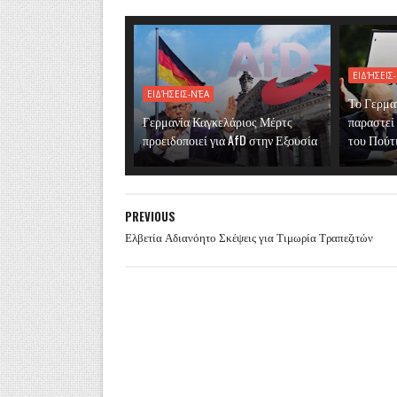
ΕΙΔΉΣΕΙΣ
ΕΙΔΉΣΕΙΣ-ΝΈΑ
Το Γερμα
Γερμανία Καγκελάριος Μέρτς
παραστεί
προειδοποιεί για AfD στην Εξουσία
του Πούτ
PREVIOUS
Ελβετία Αδιανόητο Σκέψεις για Τιμωρία Τραπεζιτών