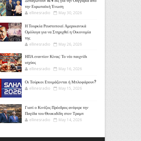
Ξεπαγώνουν 16.4 δις για την Ουγγαρία από
την Ευρωπαϊκή Ένωση
ellinesradio
May 30, 2026
Η Τουρκία Ρευστοποιεί Αμερικανικά
Ομόλογα για να Στηριχθεί η Οικονομία
της
ellinesradio
May 26, 2026
ΗΠΑ εναντίον Κίνας: Το νέο παιχνίδι
ισχύος
ellinesradio
May 16, 2026
Οι Τούρκοι Ετοιμάζονται ή Μπλοφάρουν?
ellinesradio
May 15, 2026
Γιατί ο Κινέζος Πρόεδρος ανέφερε την
Παγίδα του Θουκυδίδη στον Τραμπ
ellinesradio
May 14, 2026