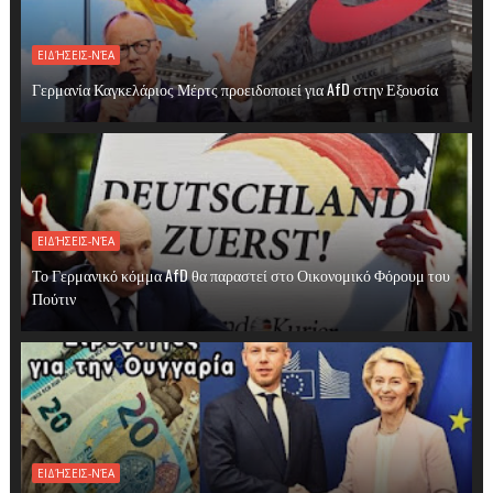
ΕΙΔΉΣΕΙΣ-ΝΈΑ
Γερμανία Καγκελάριος Μέρτς προειδοποιεί για AfD στην Εξουσία
ΕΙΔΉΣΕΙΣ-ΝΈΑ
Το Γερμανικό κόμμα AfD θα παραστεί στο Οικονομικό Φόρουμ του
Πούτιν
ΕΙΔΉΣΕΙΣ-ΝΈΑ