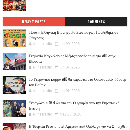
RECENT POSTS
COMMENTS
Τέλος η Ελληνική Βιομηχανία Ζωοτροφών Πουλήθηκε σε
Ούγγρους
ellinesradio
Jun 09, 2026
Γερμανία Καγκελάριος Μέρτς προειδοποιεί για AfD στην
Εξουσία
ellinesradio
Jun 07, 2026
Το Γερμανικό κόμμα AfD θα παραστεί στο Οικονομικό Φόρουμ
του Πούτιν
ellinesradio
Jun 01, 2026
Ξεπαγώνουν 16.4 δις για την Ουγγαρία από την Ευρωπαϊκή
Ένωση
ellinesradio
May 30, 2026
Η Τουρκία Ρευστοποιεί Αμερικανικά Ομόλογα για να Στηριχθεί