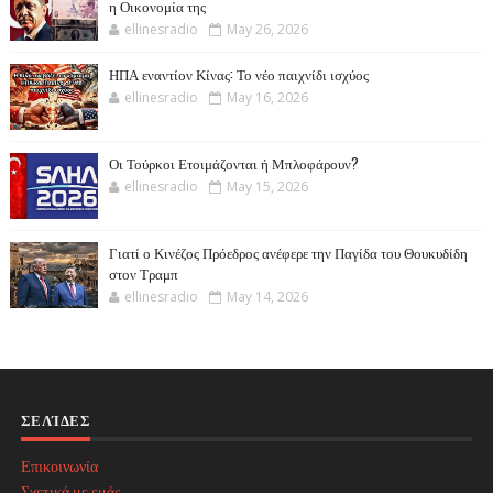
η Οικονομία της
ellinesradio
May 26, 2026
ΗΠΑ εναντίον Κίνας: Το νέο παιχνίδι ισχύος
ellinesradio
May 16, 2026
Οι Τούρκοι Ετοιμάζονται ή Μπλοφάρουν?
ellinesradio
May 15, 2026
Γιατί ο Κινέζος Πρόεδρος ανέφερε την Παγίδα του Θουκυδίδη
στον Τραμπ
ellinesradio
May 14, 2026
ΣΕΛΊΔΕΣ
Επικοινωνία
Σχετικά με εμάς