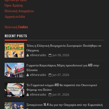
Όροι Χρήσης
Πολιτική Απορρήτου
Αρχική σελίδα
Πολιτική Cookies
RECENT POSTS
Τέλος η Ελληνική Βιομηχανία Ζωοτροφών Πουλήθηκε σε
Ούγγρους
ellinesradio
Jun 09, 2026
Γερμανία Καγκελάριος Μέρτς προειδοποιεί για AfD στην
Εξουσία
ellinesradio
Jun 07, 2026
Το Γερμανικό κόμμα AfD θα παραστεί στο Οικονομικό
Φόρουμ του Πούτιν
ellinesradio
Jun 01, 2026
Ξεπαγώνουν 16.4 δις για την Ουγγαρία από την Ευρωπαϊκή