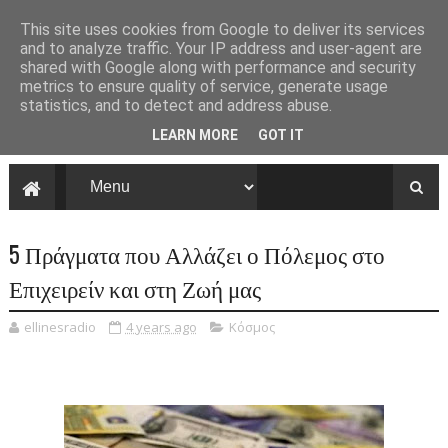
This site uses cookies from Google to deliver its services
and to analyze traffic. Your IP address and user-agent are
shared with Google along with performance and security
metrics to ensure quality of service, generate usage
statistics, and to detect and address abuse.
LEARN MORE
GOT IT
5 Πράγματα που Αλλάζει ο Πόλεμος στο
Επιχειρείν και στη Ζωή μας
ellinesradio
4 years ago
Κόσμος