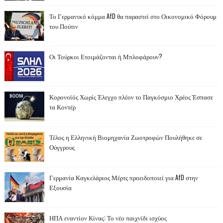
Το Γερμανικό κόμμα AfD θα παραστεί στο Οικονομικό Φόρουμ
του Πούτιν
Οι Τούρκοι Ετοιμάζονται ή Μπλοφάρουν?
Κορονοϊός Χωρίς Έλεγχο πλέον το Παγκόσμιο Χρέος Έσπασε
τα Κοντέρ
Τέλος η Ελληνική Βιομηχανία Ζωοτροφών Πουλήθηκε σε
Ούγγρους
Γερμανία Καγκελάριος Μέρτς προειδοποιεί για AfD στην
Εξουσία
ΗΠΑ εναντίον Κίνας: Το νέο παιχνίδι ισχύος