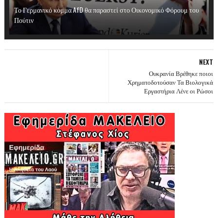
Το Γερμανικό κόμμα AfD θα παραστεί στο Οικονομικό Φόρουμ του
Πούτιν
NEXT
Ουκρανία Βρέθηκε ποιοι
Χρηματοδοτούσαν Τα Βιολογικά
Εργαστήρια Λένε οι Ρώσοι