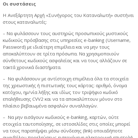
Οι συστάσεις
H Ανεξάρτητη Αρχή «Συνήγορος του Καταναλωτή» συστήνει
στους καταναλωτές:
– Να φυλάσσουν τους αυστηρώς προσωπικούς μυστικούς
κωδικούς πρόσβασης στις υπηρεσίες e-banking (Username,
Password) με ιδιαίτερη επιμέλεια και να μην τους
αποκαλύπτουν σε τρίτα πρόσωπα. Να χρησιμοποιούν
σύνθετους κωδικούς ασφαλείας και να τους αλλάζουν σε
τακτά χρονικά διαστήματα.
– Να φυλάσσουν με αντίστοιχη επιμέλεια όλα τα στοιχεία
της χρεωστικής ή πιστωτικής τους κάρτας: αριθμό, όνομα
κατόχου, ημ/νία λήξης και ιδίως τον τριψήφιο κωδικό
επαλήθευσης CVV2 και να τα αποκαλύπτουν μόνον στο
πλαίσιο βεβαιωμένα ασφαλών συναλλαγών.
– Να μην εισάγουν κωδικούς e-banking, καρτών, ούτε
στοιχεία ταυτοποίησης, σε ιστοσελίδες στις οποίες μπορεί
να τους παραπέμψει μέσω σύνδεσης (link) οποιαδήποτε
αμφιβόλου προελεύσεως εισερχόμενη ηλεκτρονική επιστολή