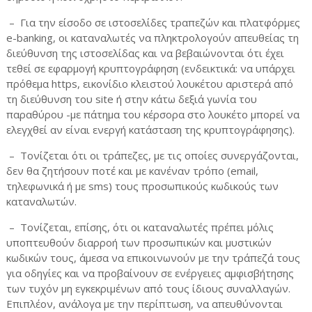
– Για την είσοδο σε ιστοσελίδες τραπεζών και πλατφόρμες
e-banking, οι καταναλωτές να πληκτρολογούν απευθείας τη
διεύθυνση της ιστοσελίδας και να βεβαιώνονται ότι έχει
τεθεί σε εφαρμογή κρυπτογράφηση (ενδεικτικά: να υπάρχει
πρόθεμα https, εικονίδιο κλειστού λουκέτου αριστερά από
τη διεύθυνση του site ή στην κάτω δεξιά γωνία του
παραθύρου -με πάτημα του κέρσορα στο λουκέτο μπορεί να
ελεγχθεί αν είναι ενεργή κατάσταση της κρυπτογράφησης).
– Τονίζεται ότι οι τράπεζες, με τις οποίες συνεργάζονται,
δεν θα ζητήσουν ποτέ και με κανέναν τρόπο (email,
τηλεφωνικά ή με sms) τους προσωπικούς κωδικούς των
καταναλωτών.
– Τονίζεται, επίσης, ότι οι καταναλωτές πρέπει μόλις
υποπτευθούν διαρροή των προσωπικών και μυστικών
κωδικών τους, άμεσα να επικοινωνούν με την τράπεζά τους
για οδηγίες και να προβαίνουν σε ενέργειες αμφισβήτησης
των τυχόν μη εγκεκριμένων από τους ίδιους συναλλαγών.
Επιπλέον, ανάλογα με την περίπτωση, να απευθύνονται