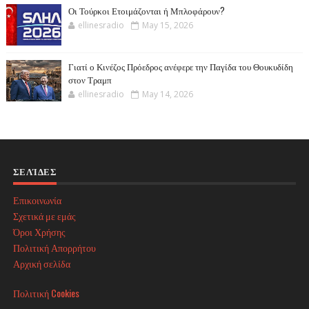
Οι Τούρκοι Ετοιμάζονται ή Μπλοφάρουν?
ellinesradio
May 15, 2026
Γιατί ο Κινέζος Πρόεδρος ανέφερε την Παγίδα του Θουκυδίδη
στον Τραμπ
ellinesradio
May 14, 2026
ΣΕΛΊΔΕΣ
Επικοινωνία
Σχετικά με εμάς
Όροι Χρήσης
Πολιτική Απορρήτου
Αρχική σελίδα
Πολιτική Cookies