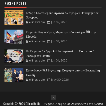
RECENT POSTS
Τέλος η Ελληνική Βιομηχανία Ζωοτροφών Πουλήθηκε σε
Ούγγρους
ellinesradio
Jun 09, 2026
Γερμανία Καγκελάριος Μέρτς προειδοποιεί για AfD στην
Εξουσία
ellinesradio
Jun 07, 2026
Το Γερμανικό κόμμα AfD θα παραστεί στο Οικονομικό
Φόρουμ του Πούτιν
ellinesradio
Jun 01, 2026
Ξεπαγώνουν 16.4 δις για την Ουγγαρία από την Ευρωπαϊκή
Ένωση
ellinesradio
May 30, 2026
Copyright ©
2026
EllinesRadio – Ειδήσεις, Απόψεις και Αναλύσεις για την Ελλάδα