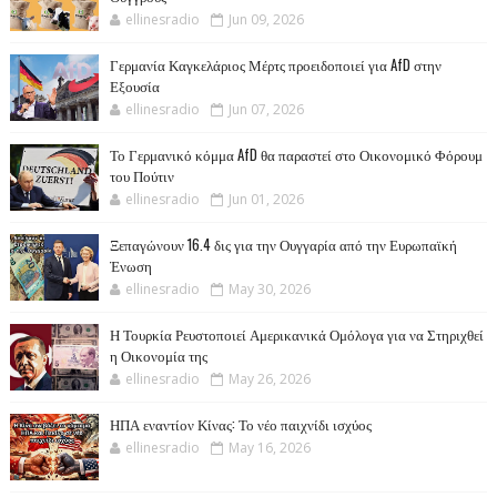
ellinesradio
Jun 09, 2026
Γερμανία Καγκελάριος Μέρτς προειδοποιεί για AfD στην
Εξουσία
ellinesradio
Jun 07, 2026
Το Γερμανικό κόμμα AfD θα παραστεί στο Οικονομικό Φόρουμ
του Πούτιν
ellinesradio
Jun 01, 2026
Ξεπαγώνουν 16.4 δις για την Ουγγαρία από την Ευρωπαϊκή
Ένωση
ellinesradio
May 30, 2026
Η Τουρκία Ρευστοποιεί Αμερικανικά Ομόλογα για να Στηριχθεί
η Οικονομία της
ellinesradio
May 26, 2026
ΗΠΑ εναντίον Κίνας: Το νέο παιχνίδι ισχύος
ellinesradio
May 16, 2026