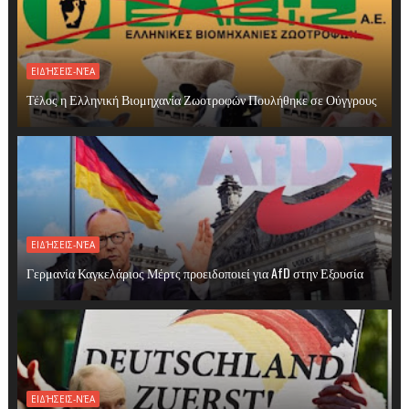
ΕΙΔΉΣΕΙΣ-ΝΈΑ
Τέλος η Ελληνική Βιομηχανία Ζωοτροφών Πουλήθηκε σε Ούγγρους
ΕΙΔΉΣΕΙΣ-ΝΈΑ
Γερμανία Καγκελάριος Μέρτς προειδοποιεί για AfD στην Εξουσία
ΕΙΔΉΣΕΙΣ-ΝΈΑ