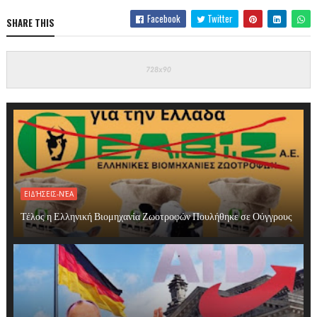
Facebook
Twitter
SHARE THIS
ΕΙΔΉΣΕΙΣ-ΝΈΑ
Τέλος η Ελληνική Βιομηχανία Ζωοτροφών Πουλήθηκε σε Ούγγρους