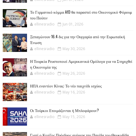
Το Γερμανικό κόμμα AfD θα παραστεί στο Οικονομικό Φόρουμ
του Πούτιν
ellinesradio
Jun 01, 2026
Ξεπαγώνουν 16.4 δις για την Ουγγαρία από την Ευρωπαϊκή
Ένωση
ellinesradio
May 30, 2026
Η Τουρκία Ρευστοποιεί Αμερικανικά Ομόλογα για να Στηριχθεί
η Οικονομία της
ellinesradio
May 26, 2026
ΗΠΑ εναντίον Κίνας: Το νέο παιχνίδι ισχύος
ellinesradio
May 16, 2026
Οι Τούρκοι Ετοιμάζονται ή Μπλοφάρουν?
ellinesradio
May 15, 2026
Γιατί ο Κινέζος Πρόεδρος ανέφερε την Παγίδα του Θουκυδίδη