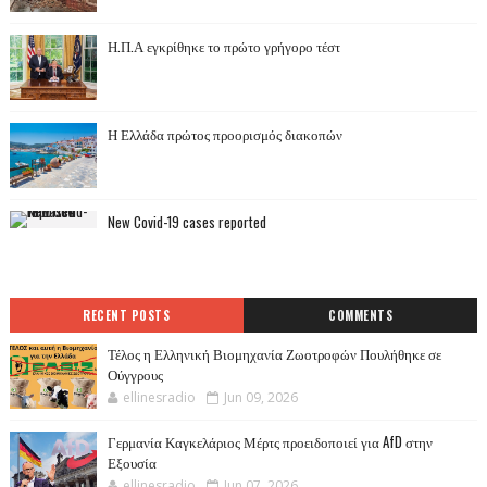
Η.Π.Α εγκρίθηκε το πρώτο γρήγορο τέστ
Η Ελλάδα πρώτος προορισμός διακοπών
New Covid-19 cases reported
RECENT POSTS
COMMENTS
Τέλος η Ελληνική Βιομηχανία Ζωοτροφών Πουλήθηκε σε
Ούγγρους
ellinesradio
Jun 09, 2026
Γερμανία Καγκελάριος Μέρτς προειδοποιεί για AfD στην
Εξουσία
ellinesradio
Jun 07, 2026