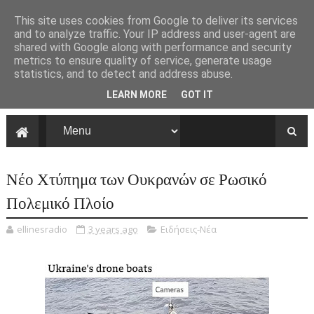
This site uses cookies from Google to deliver its services
and to analyze traffic. Your IP address and user-agent are
shared with Google along with performance and security
metrics to ensure quality of service, generate usage
statistics, and to detect and address abuse.
LEARN MORE
GOT IT
Νέο Χτύπημα των Ουκρανών σε Ρωσικό
Πολεμικό Πλοίο
ellinesradio
3 years ago
Ειδήσεις-Νέα