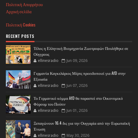
Πολιτική Απορρήτου
Αρχική σελίδα
Πολιτική Cookies
RECENT POSTS
Τέλος η Ελληνική Βιομηχανία Ζωοτροφών Πουλήθηκε σε
Ούγγρους
ellinesradio
Jun 09, 2026
Γερμανία Καγκελάριος Μέρτς προειδοποιεί για AfD στην
Εξουσία
ellinesradio
Jun 07, 2026
Το Γερμανικό κόμμα AfD θα παραστεί στο Οικονομικό
Φόρουμ του Πούτιν
ellinesradio
Jun 01, 2026
Ξεπαγώνουν 16.4 δις για την Ουγγαρία από την Ευρωπαϊκή
Ένωση
ellinesradio
May 30, 2026