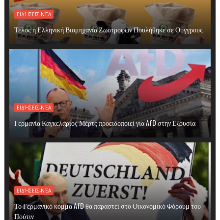
ΕΙΔΉΣΕΙΣ-ΝΈΑ
Τέλος η Ελληνική Βιομηχανία Ζωοτροφών Πουλήθηκε σε Ούγγρους
ΕΙΔΉΣΕΙΣ-ΝΈΑ
Γερμανία Καγκελάριος Μέρτς προειδοποιεί για AfD στην Εξουσία
ΕΙΔΉΣΕΙΣ-ΝΈΑ
Το Γερμανικό κόμμα AfD θα παραστεί στο Οικονομικό Φόρουμ του
Πούτιν