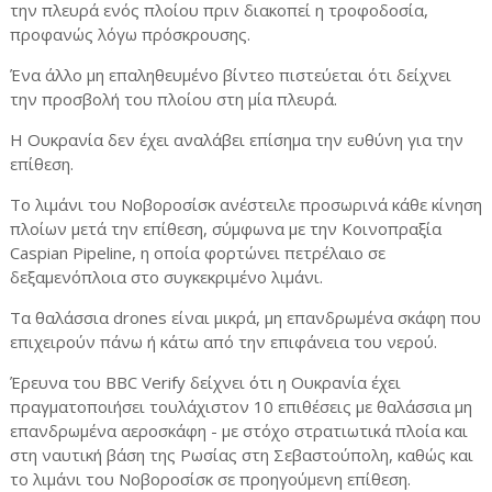
την πλευρά ενός πλοίου πριν διακοπεί η τροφοδοσία,
προφανώς λόγω πρόσκρουσης.
Ένα άλλο μη επαληθευμένο βίντεο πιστεύεται ότι δείχνει
την προσβολή του πλοίου στη μία πλευρά.
Η Ουκρανία δεν έχει αναλάβει επίσημα την ευθύνη για την
επίθεση.
Το λιμάνι του Νοβοροσίσκ ανέστειλε προσωρινά κάθε κίνηση
πλοίων μετά την επίθεση, σύμφωνα με την Κοινοπραξία
Caspian Pipeline, η οποία φορτώνει πετρέλαιο σε
δεξαμενόπλοια στο συγκεκριμένο λιμάνι.
Τα θαλάσσια drones είναι μικρά, μη επανδρωμένα σκάφη που
επιχειρούν πάνω ή κάτω από την επιφάνεια του νερού.
Έρευνα του BBC Verify δείχνει ότι η Ουκρανία έχει
πραγματοποιήσει τουλάχιστον 10 επιθέσεις με θαλάσσια μη
επανδρωμένα αεροσκάφη - με στόχο στρατιωτικά πλοία και
στη ναυτική βάση της Ρωσίας στη Σεβαστούπολη, καθώς και
το λιμάνι του Νοβοροσίσκ σε προηγούμενη επίθεση.