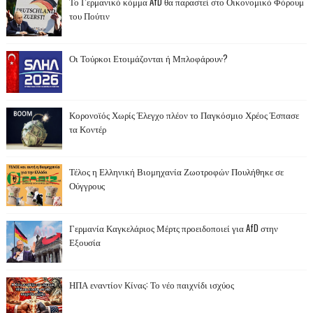
Το Γερμανικό κόμμα AfD θα παραστεί στο Οικονομικό Φόρουμ
του Πούτιν
Οι Τούρκοι Ετοιμάζονται ή Μπλοφάρουν?
Κορονοϊός Χωρίς Έλεγχο πλέον το Παγκόσμιο Χρέος Έσπασε
τα Κοντέρ
Τέλος η Ελληνική Βιομηχανία Ζωοτροφών Πουλήθηκε σε
Ούγγρους
Γερμανία Καγκελάριος Μέρτς προειδοποιεί για AfD στην
Εξουσία
ΗΠΑ εναντίον Κίνας: Το νέο παιχνίδι ισχύος