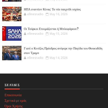
ΗΠΑ εναντίον Κίνας: Το νέο παιχνίδι ισχύος
ellinesradio
May 16, 2026
Οι Τούρκοι Ετοιμάζονται ή Μπλοφάρουν?
ellinesradio
May 15, 2026
Γιατί ο Κινέζος Πρόεδρος ανέφερε την Παγίδα του Θουκυδίδη
στον Τραμπ
ellinesradio
May 14, 2026
ΣΕΛΊΔΕΣ
Επικοινωνία
Σχετικά με εμάς
Όροι Χρήσης