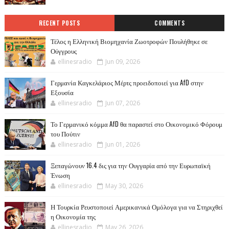
RECENT POSTS
COMMENTS
Τέλος η Ελληνική Βιομηχανία Ζωοτροφών Πουλήθηκε σε
Ούγγρους
ellinesradio
Jun 09, 2026
Γερμανία Καγκελάριος Μέρτς προειδοποιεί για AfD στην
Εξουσία
ellinesradio
Jun 07, 2026
Το Γερμανικό κόμμα AfD θα παραστεί στο Οικονομικό Φόρουμ
του Πούτιν
ellinesradio
Jun 01, 2026
Ξεπαγώνουν 16.4 δις για την Ουγγαρία από την Ευρωπαϊκή
Ένωση
ellinesradio
May 30, 2026
Η Τουρκία Ρευστοποιεί Αμερικανικά Ομόλογα για να Στηριχθεί
η Οικονομία της
ellinesradio
May 26, 2026