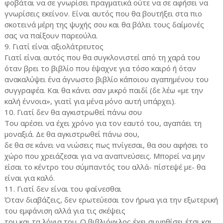
φοβάται να σε γνωρίσει πραγματικά ούτε να σε αφήσει να
γνωρίσεις εκείνον. Είναι αυτός που θα βουτήξει στα πιο
σκοτεινά μέρη της ψυχής σου και θα βάλει τους δαίμονές
σας να παίξουν παρεούλα.
9. Γιατί είναι αξιολάτρευτος
Γιατί είναι αυτός που θα συγκλονιστεί από τη χαρά του
όταν βρει το βιβλίο που έψαχνε για τόσο καιρό ή όταν
ανακαλύψει ένα άγνωστο βιβλίο κάποιου αγαπημένου του
συγγραφέα. Και θα κάνει σαν μικρό παιδί (δε λέω «με την
καλή έννοια», γιατί για μένα μόνο αυτή υπάρχει).
10. Γιατί δεν θα αγκιστρωθεί πάνω σου
Του αρέσει να έχει χρόνο για τον εαυτό του, αγαπάει τη
μοναξιά. Δε θα αγκιστρωθεί πάνω σου,
δε θα σε κάνει να νιώσεις πως πνίγεσαι, θα σου αφήσει το
χώρο που χρειάζεσαι για να αναπνεύσεις. Μπορεί να μην
είσαι το κέντρο του σύμπαντός του αλλά- πίστεψέ με- θα
είναι για καλό.
11. Γιατί δεν είναι του φαίνεσθαι
Όταν διαβάζεις, δεν ερωτεύεσαι τον ήρωα για την εξωτερική
του εμφάνιση αλλά για τις σκέψεις
του και τα λόγια του. Ο βιβλιόφιλος έχει συνηθίσει έτσι και