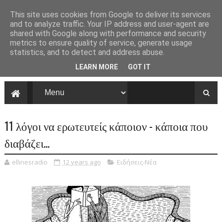
This site uses cookies from Google to deliver its services
and to analyze traffic. Your IP address and user-agent are
shared with Google along with performance and security
metrics to ensure quality of service, generate usage
statistics, and to detect and address abuse.
LEARN MORE
GOT IT
11 λόγοι να ερωτευτείς κάποιον - κάποια που
διαβάζει...
ellinesradio
12 years ago
Ειδήσεις-Νέα