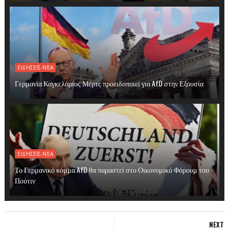
ΕΙΔΉΣΕΙΣ-ΝΈΑ
Γερμανία Καγκελάριος Μέρτς προειδοποιεί για AfD στην Εξουσία
ΕΙΔΉΣΕΙΣ-ΝΈΑ
Το Γερμανικό κόμμα AfD θα παραστεί στο Οικονομικό Φόρουμ του
Πούτιν
NEXT