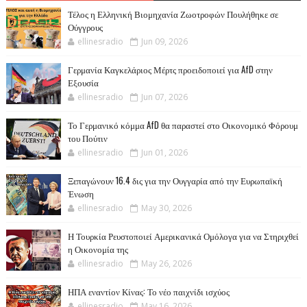
Τέλος η Ελληνική Βιομηχανία Ζωοτροφών Πουλήθηκε σε
Ούγγρους
ellinesradio
Jun 09, 2026
Γερμανία Καγκελάριος Μέρτς προειδοποιεί για AfD στην
Εξουσία
ellinesradio
Jun 07, 2026
Το Γερμανικό κόμμα AfD θα παραστεί στο Οικονομικό Φόρουμ
του Πούτιν
ellinesradio
Jun 01, 2026
Ξεπαγώνουν 16.4 δις για την Ουγγαρία από την Ευρωπαϊκή
Ένωση
ellinesradio
May 30, 2026
Η Τουρκία Ρευστοποιεί Αμερικανικά Ομόλογα για να Στηριχθεί
η Οικονομία της
ellinesradio
May 26, 2026
ΗΠΑ εναντίον Κίνας: Το νέο παιχνίδι ισχύος
ellinesradio
May 16, 2026