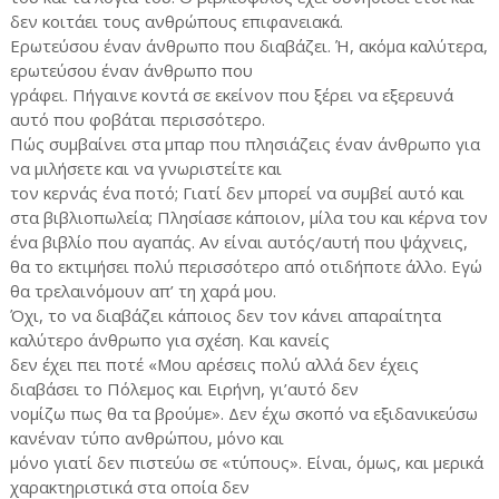
δεν κοιτάει τους ανθρώπους επιφανειακά.
Ερωτεύσου έναν άνθρωπο που διαβάζει. Ή, ακόμα καλύτερα,
ερωτεύσου έναν άνθρωπο που
γράφει. Πήγαινε κοντά σε εκείνον που ξέρει να εξερευνά
αυτό που φοβάται περισσότερο.
Πώς συμβαίνει στα μπαρ που πλησιάζεις έναν άνθρωπο για
να μιλήσετε και να γνωριστείτε και
τον κερνάς ένα ποτό; Γιατί δεν μπορεί να συμβεί αυτό και
στα βιβλιοπωλεία; Πλησίασε κάποιον, μίλα του και κέρνα τον
ένα βιβλίο που αγαπάς. Αν είναι αυτός/αυτή που ψάχνεις,
θα το εκτιμήσει πολύ περισσότερο από οτιδήποτε άλλο. Εγώ
θα τρελαινόμουν απ’ τη χαρά μου.
Όχι, το να διαβάζει κάποιος δεν τον κάνει απαραίτητα
καλύτερο άνθρωπο για σχέση. Και κανείς
δεν έχει πει ποτέ «Μου αρέσεις πολύ αλλά δεν έχεις
διαβάσει το Πόλεμος και Ειρήνη, γι’αυτό δεν
νομίζω πως θα τα βρούμε». Δεν έχω σκοπό να εξιδανικεύσω
κανέναν τύπο ανθρώπου, μόνο και
μόνο γιατί δεν πιστεύω σε «τύπους». Είναι, όμως, και μερικά
χαρακτηριστικά στα οποία δεν