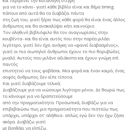
και περιμένει την κατάλληλη στιγμή
για να το κάνει- γιατί κάθε βιβλίο είναι και θέμα timing.
Κάποια από αυτά θα τα διαβάζει πάντα
στη ζωή του, γιατί ξέρει πως κάθε φορά θα είναι ένας άλλος
άνθρωπος και θα ανακαλύψει κάτι καινούριο.
Τον αληθινό βιβλιόφιλο θα τον αναγνωρίσεις στην
κουβέντα- και θα είναι αυτός που στην παρέα μιλάει
λιγότερο, γιατί δεν έχει ανάγκη να «φανεί διαβασμένος»,
γιατί οι πιο σιωπηλοί άνθρωποι έχουν το πιο θορυβώδες
μυαλό. Αυτούς που μιλάνε αδιάκοπα και έχουν γνώμη επί
παντός
επιστητού να τους φοβάσαι. Μια φορά και έναν καιρό, ένας
σοφός άνθρωπος δεν είπε τίποτα.
Και γιατί διαβάζουμε τελικά;
Διαβάζουμε για να νιώσουμε λιγότερο μόνοι. Δε θεωρώ πως
το κάνουμε για να δραπετεύσουμε
από την πραγματικότητα. Προσωπικά, διαβάζω για να
επιβεβαιώσω πως μια πραγματικότητα που πιστεύω πως
υπάρχει, υπάρχει στ’ αλήθεια- απλώς εγώ δεν την έχω ζήσει
ακόμα. Διαβάζω γιατί
με βοηθάει να ελπίζω.