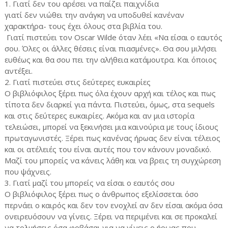
1. Γιατί δεν του αρέσει να παίζει παιχνίδια
γιατί δεν νιώθει την ανάγκη να υποδυθεί κανέναν
χαρακτήρα- τους έχει όλους στα βιβλία του.
Γιατί πιστεύει τον Oscar Wilde όταν λέει «Να είσαι ο εαυτός
σου. Όλες οι άλλες θέσεις είναι πιασμένες». Θα σου μιλήσει
ευθέως και θα σου πει την αλήθεια κατάμουτρα. Και όποιος
αντέξει.
2. Γιατί πιστεύει στις δεύτερες ευκαιρίες
Ο βιβλιόφιλος ξέρει πως όλα έχουν αρχή και τέλος και πως
τίποτα δεν διαρκεί για πάντα. Πιστεύει, όμως, στα sequels
και στις δεύτερες ευκαιρίες. Ακόμα και αν μια ιστορία
τελειώσει, μπορεί να ξεκινήσει μια καινούρια με τους ίδιους
πρωταγωνιστές. Ξέρει πως κανένας ήρωας δεν είναι τέλειος
και οι ατέλειές του είναι αυτές που τον κάνουν μοναδικό.
Μαζί του μπορείς να κάνεις λάθη και να βρεις τη συγχώρεση
που ψάχνεις.
3. Γιατί μαζί του μπορείς να είσαι ο εαυτός σου
Ο βιβλιόφιλος ξέρει πως ο άνθρωπος εξελίσσεται όσο
περνάει ο καιρός και δεν τον ενοχλεί αν δεν είσαι ακόμα όσα
ονειρευόσουν να γίνεις. Ξέρει να περιμένει και σε προκαλεί
να τολμήσεις όσα φοβάσαι για να γίνεις ο ήρωας που