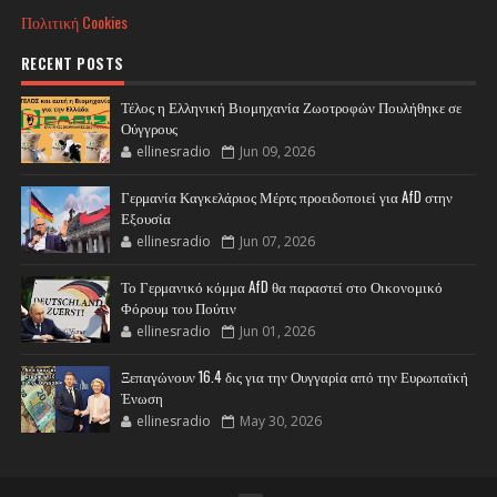
Πολιτική Cookies
RECENT POSTS
Τέλος η Ελληνική Βιομηχανία Ζωοτροφών Πουλήθηκε σε
Ούγγρους
ellinesradio
Jun 09, 2026
Γερμανία Καγκελάριος Μέρτς προειδοποιεί για AfD στην
Εξουσία
ellinesradio
Jun 07, 2026
Το Γερμανικό κόμμα AfD θα παραστεί στο Οικονομικό
Φόρουμ του Πούτιν
ellinesradio
Jun 01, 2026
Ξεπαγώνουν 16.4 δις για την Ουγγαρία από την Ευρωπαϊκή
Ένωση
ellinesradio
May 30, 2026