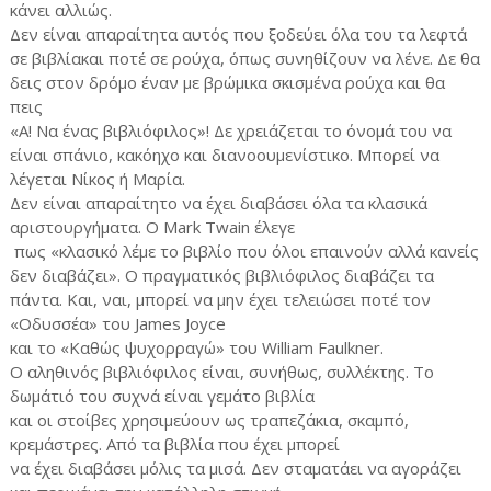
κάνει αλλιώς.
Δεν είναι απαραίτητα αυτός που ξοδεύει όλα του τα λεφτά
σε βιβλίακαι ποτέ σε ρούχα, όπως συνηθίζουν να λένε. Δε θα
δεις στον δρόμο έναν με βρώμικα σκισμένα ρούχα και θα
πεις
«Α! Να ένας βιβλιόφιλος»! Δε χρειάζεται το όνομά του να
είναι σπάνιο, κακόηχο και διανοουμενίστικο. Μπορεί να
λέγεται Νίκος ή Μαρία.
Δεν είναι απαραίτητο να έχει διαβάσει όλα τα κλασικά
αριστουργήματα. Ο Mark Twain έλεγε
πως «κλασικό λέμε το βιβλίο που όλοι επαινούν αλλά κανείς
δεν διαβάζει». Ο πραγματικός βιβλιόφιλος διαβάζει τα
πάντα. Και, ναι, μπορεί να μην έχει τελειώσει ποτέ τον
«Οδυσσέα» του James Joyce
και το «Καθώς ψυχορραγώ» του William Faulkner.
Ο αληθινός βιβλιόφιλος είναι, συνήθως, συλλέκτης. Το
δωμάτιό του συχνά είναι γεμάτο βιβλία
και οι στοίβες χρησιμεύουν ως τραπεζάκια, σκαμπό,
κρεμάστρες. Από τα βιβλία που έχει μπορεί
να έχει διαβάσει μόλις τα μισά. Δεν σταματάει να αγοράζει