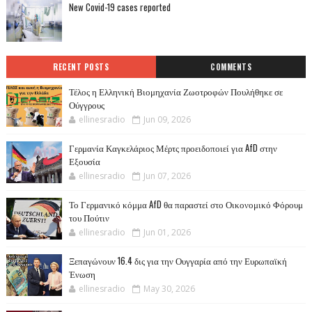
New Covid-19 cases reported
RECENT POSTS
COMMENTS
Τέλος η Ελληνική Βιομηχανία Ζωοτροφών Πουλήθηκε σε
Ούγγρους
ellinesradio
Jun 09, 2026
Γερμανία Καγκελάριος Μέρτς προειδοποιεί για AfD στην
Εξουσία
ellinesradio
Jun 07, 2026
Το Γερμανικό κόμμα AfD θα παραστεί στο Οικονομικό Φόρουμ
του Πούτιν
ellinesradio
Jun 01, 2026
Ξεπαγώνουν 16.4 δις για την Ουγγαρία από την Ευρωπαϊκή
Ένωση
ellinesradio
May 30, 2026