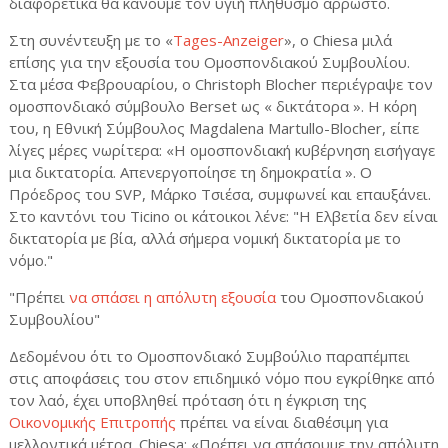
διαφορετικά θα κάνουμε τον υγιή πληθυσμό άρρωστο.
Στη συνέντευξη με το «
Tages
-
Anzeiger
», ο
Chiesa
μιλά
επίσης για την εξουσία του Ομοσπονδιακού Συμβουλίου.
Στα μέσα Φεβρουαρίου, ο
Christoph
Blocher
περιέγραψε τον
ομοσπονδιακό σύμβουλο
Berset
ως « δικτάτορα ». Η κόρη
του, η Εθνική Σύμβουλος
Magdalena
Martullo
-
Blocher
, είπε
λίγες μέρες νωρίτερα: «Η ομοσπονδιακή κυβέρνηση εισήγαγε
μια δικτατορία. Απενεργοποίησε τη δημοκρατία ». Ο
Πρόεδρος του
SVP
, Μάρκο Τσιέσα, συμφωνεί και επαυξάνει.
Στο καντόνι του Ticino οι κάτοικοι λένε: "Η Ελβετία δεν είναι
δικτατορία με βία, αλλά σήμερα νομική δικτατορία με το
νόμο."
"Πρέπει
να σπάσει η απόλυτη εξουσία
του Ομοσπονδιακού
Συμβουλίου"
Δεδομένου ότι το Ομοσπονδιακό Συμβούλιο παραπέμπει
στις αποφάσεις του στον επιδημικό νόμο που εγκρίθηκε από
τον λαό, έχει υποβληθεί πρόταση ότι η έγκριση της
Οικονομικής Επιτροπής
πρέπει να είναι διαθέσιμη για
μελλοντικά μέτρα.
Chiesa
: «Πρέπει να σπάσουμε την απόλυτη