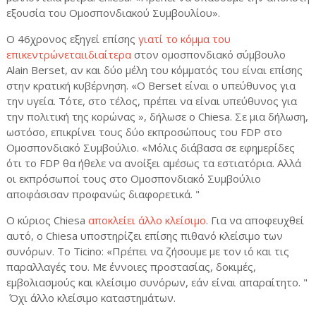
εξουσία του Ομοσπονδιακού Συμβουλίου».
Ο 46χρονος εξηγεί επίσης
γιατί το κόμμα του
επικεντρώνεταιιδιαίτερα
στον ομοσπονδιακό σύμβουλο
Alain
Berset
, αν και δύο μέλη του κόμματός του είναι επίσης
στην κρατική κυβέρνηση. «Ο
Berset
είναι ο υπεύθυνος για
την υγεία. Τότε, στο τέλος, πρέπει να είναι υπεύθυνος για
την πολιτική της κορώνας », δήλωσε ο
Chiesa
. Σε μια δήλωση,
ωστόσο, επικρίνει τους δύο εκπροσώπους του
FDP
στο
Ομοσπονδιακό Συμβούλιο. «Μόλις διάβασα σε εφημερίδες
ότι το
FDP
θα ήθελε να ανοίξει αμέσως τα εστιατόρια. Αλλά
οι εκπρόσωποί τους στο Ομοσπονδιακό Συμβούλιο
αποφάσισαν προφανώς διαφορετικά.
"
Ο κύριος Chiesa
αποκλείει άλλο κλείσιμο
. Για να αποφευχθεί
αυτό, ο Chiesa υποστηρίζει επίσης πιθανό κλείσιμο των
συνόρων. Το Ticino: «Πρέπει να ζήσουμε με τον ιό και τις
παραλλαγές του. Με έννοιες προστασίας, δοκιμές,
εμβολιασμούς και κλείσιμο συνόρων, εάν είναι απαραίτητο. "
Όχι άλλο κλείσιμο καταστημάτων.