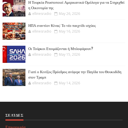
Η Τουρκία Ρευστοποιεί Αμερικανικά Ομόλογα για να Στηριχθεί
η Οικονομία της
ellinesradio
May 26, 2026
ΗΠΑ εναντίον Κίνας: Το νέο παιχνίδι ισχύος
ellinesradio
May 16, 2026
Οι Τούρκοι Ετοιμάζονται ή Μπλοφάρουν?
ellinesradio
May 15, 2026
Γιατί ο Κινέζος Πρόεδρος ανέφερε την Παγίδα του Θουκυδίδη
στον Τραμπ
ellinesradio
May 14, 2026
ΣΕΛΊΔΕΣ
Επικοινωνία