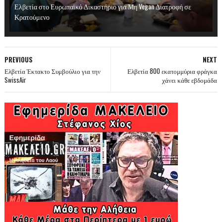
Ελβετία στο Ευρωπαϊκό Δικαστήριο για Μη Vegan Διατροφή σε
Κρατούμενο
PREVIOUS
NEXT
Ελβετία Έκτακτο Συμβούλιο για την
Ελβετία 800 εκατομμύρια φράγκα
SwissAir
χάνει κάθε εβδομάδα