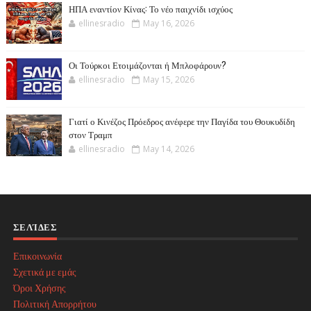
ΗΠΑ εναντίον Κίνας: Το νέο παιχνίδι ισχύος
ellinesradio
May 16, 2026
Οι Τούρκοι Ετοιμάζονται ή Μπλοφάρουν?
ellinesradio
May 15, 2026
Γιατί ο Κινέζος Πρόεδρος ανέφερε την Παγίδα του Θουκυδίδη
στον Τραμπ
ellinesradio
May 14, 2026
ΣΕΛΊΔΕΣ
Επικοινωνία
Σχετικά με εμάς
Όροι Χρήσης
Πολιτική Απορρήτου