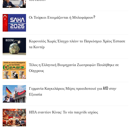
Οι Τούρκοι Ετοιμάζονται ή Μπλοφάρουν?
Κορονοϊός Χωρίς Έλεγχο πλέον το Παγκόσμιο Χρέος Έσπασε
τα Κοντέρ
Τέλος η Ελληνική Βιομηχανία Ζωοτροφών Πουλήθηκε σε
Ούγγρους
Γερμανία Καγκελάριος Μέρτς προειδοποιεί για AfD στην
Εξουσία
ΗΠΑ εναντίον Κίνας: Το νέο παιχνίδι ισχύος