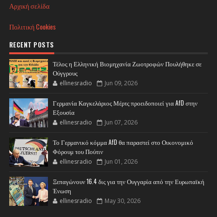
Αρχική σελίδα
Πολιτική Cookies
RECENT POSTS
Τέλος η Ελληνική Βιομηχανία Ζωοτροφών Πουλήθηκε σε
Ούγγρους
ellinesradio
Jun 09, 2026
Γερμανία Καγκελάριος Μέρτς προειδοποιεί για AfD στην
Εξουσία
ellinesradio
Jun 07, 2026
Το Γερμανικό κόμμα AfD θα παραστεί στο Οικονομικό
Φόρουμ του Πούτιν
ellinesradio
Jun 01, 2026
Ξεπαγώνουν 16.4 δις για την Ουγγαρία από την Ευρωπαϊκή
Ένωση
ellinesradio
May 30, 2026