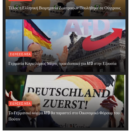
Τέλος η Ελληνική Βιομηχανία Ζωοτροφών Πουλήθηκε σε Ούγγρους
ΕΙΔΉΣΕΙΣ-ΝΈΑ
Γερμανία Καγκελάριος Μέρτς προειδοποιεί για AfD στην Εξουσία
ΕΙΔΉΣΕΙΣ-ΝΈΑ
Το Γερμανικό κόμμα AfD θα παραστεί στο Οικονομικό Φόρουμ του
Πούτιν