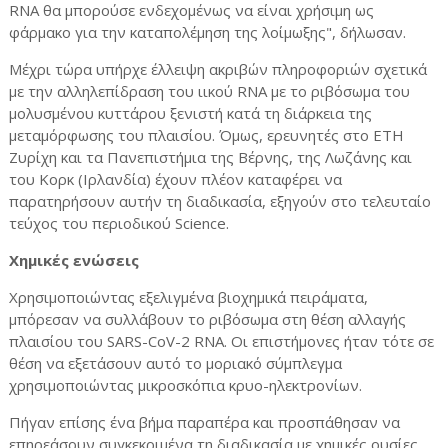
RNA θα μπορούσε ενδεχομένως να είναι χρήσιμη ως
φάρμακο για την καταπολέμηση της λοίμωξης", δήλωσαν.
Μέχρι τώρα υπήρχε έλλειψη ακριβών πληροφοριών σχετικά
με την αλληλεπίδραση του ιικού RNA με το ριβόσωμα του
μολυσμένου κυττάρου ξενιστή κατά τη διάρκεια της
μεταμόρφωσης του πλαισίου. Όμως, ερευνητές στο ETH
Ζυρίχη και τα Πανεπιστήμια της Βέρνης, της Λωζάνης και
του Κορκ (Ιρλανδία) έχουν πλέον καταφέρει να
παρατηρήσουν αυτήν τη διαδικασία, εξηγούν στο τελευταίο
τεύχος του περιοδικού Science.
Χημικές ενώσεις
Χρησιμοποιώντας εξελιγμένα βιοχημικά πειράματα,
μπόρεσαν να συλλάβουν το ριβόσωμα στη θέση αλλαγής
πλαισίου του SARS-CoV-2 RNA. Οι επιστήμονες ήταν τότε σε
θέση να εξετάσουν αυτό το μοριακό σύμπλεγμα
χρησιμοποιώντας μικροσκόπια κρυο-ηλεκτρονίων.
Πήγαν επίσης ένα βήμα παραπέρα και προσπάθησαν να
επηρεάσουν συγκεκριμένα τη διαδικασία με χημικές ουσίες.