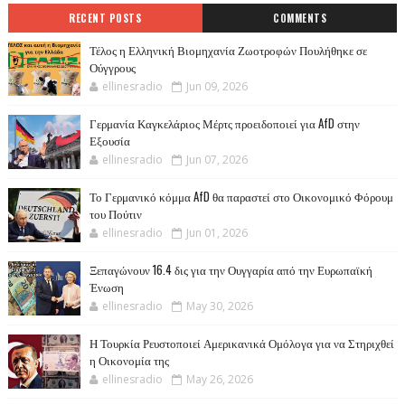
RECENT POSTS
COMMENTS
Τέλος η Ελληνική Βιομηχανία Ζωοτροφών Πουλήθηκε σε
Ούγγρους
ellinesradio
Jun 09, 2026
Γερμανία Καγκελάριος Μέρτς προειδοποιεί για AfD στην
Εξουσία
ellinesradio
Jun 07, 2026
Το Γερμανικό κόμμα AfD θα παραστεί στο Οικονομικό Φόρουμ
του Πούτιν
ellinesradio
Jun 01, 2026
Ξεπαγώνουν 16.4 δις για την Ουγγαρία από την Ευρωπαϊκή
Ένωση
ellinesradio
May 30, 2026
Η Τουρκία Ρευστοποιεί Αμερικανικά Ομόλογα για να Στηριχθεί
η Οικονομία της
ellinesradio
May 26, 2026