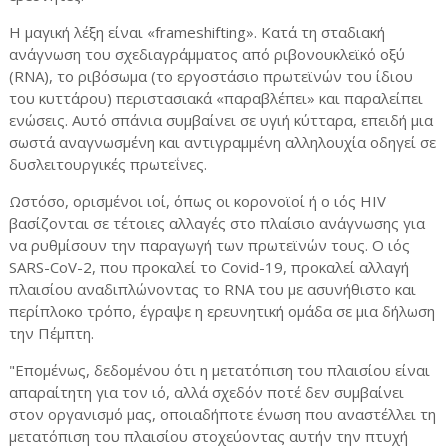
Η μαγική λέξη είναι «frameshifting». Κατά τη σταδιακή
ανάγνωση του σχεδιαγράμματος από ριβονουκλεϊκό οξύ
(RNA), το ριβόσωμα (το εργοστάσιο πρωτεϊνών του ίδιου
του κυττάρου) περιστασιακά «παραβλέπει» και παραλείπει
ενώσεις. Αυτό σπάνια συμβαίνει σε υγιή κύτταρα, επειδή μια
σωστά αναγνωσμένη και αντιγραμμένη αλληλουχία οδηγεί σε
δυσλειτουργικές πρωτεΐνες.
Ωστόσο, ορισμένοι ιοί, όπως οι κορονοϊοί ή ο ιός HIV
βασίζονται σε τέτοιες αλλαγές στο πλαίσιο ανάγνωσης για
να ρυθμίσουν την παραγωγή των πρωτεϊνών τους. Ο ιός
SARS-CoV-2, που προκαλεί το Covid-19, προκαλεί αλλαγή
πλαισίου αναδιπλώνοντας το RNA του με ασυνήθιστο και
περίπλοκο τρόπο, έγραψε η ερευνητική ομάδα σε μια δήλωση
την Πέμπτη.
"Επομένως, δεδομένου ότι η μετατόπιση του πλαισίου είναι
απαραίτητη για τον ιό, αλλά σχεδόν ποτέ δεν συμβαίνει
στον οργανισμό μας, οποιαδήποτε ένωση που αναστέλλει τη
μετατόπιση του πλαισίου στοχεύοντας αυτήν την πτυχή