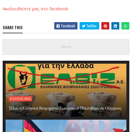
Ακολουθείστε μας στο
facebook
Facebook
Twitter
SHARE THIS
ΕΙΔΉΣΕΙΣ-ΝΈΑ
Τέλος η Ελληνική Βιομηχανία Ζωοτροφών Πουλήθηκε σε Ούγγρους