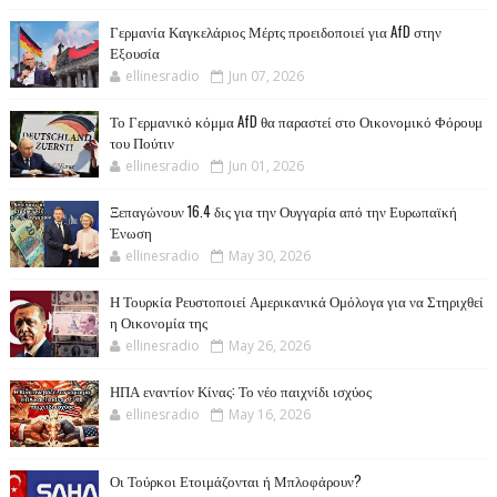
Γερμανία Καγκελάριος Μέρτς προειδοποιεί για AfD στην
Εξουσία
ellinesradio
Jun 07, 2026
Το Γερμανικό κόμμα AfD θα παραστεί στο Οικονομικό Φόρουμ
του Πούτιν
ellinesradio
Jun 01, 2026
Ξεπαγώνουν 16.4 δις για την Ουγγαρία από την Ευρωπαϊκή
Ένωση
ellinesradio
May 30, 2026
Η Τουρκία Ρευστοποιεί Αμερικανικά Ομόλογα για να Στηριχθεί
η Οικονομία της
ellinesradio
May 26, 2026
ΗΠΑ εναντίον Κίνας: Το νέο παιχνίδι ισχύος
ellinesradio
May 16, 2026
Οι Τούρκοι Ετοιμάζονται ή Μπλοφάρουν?