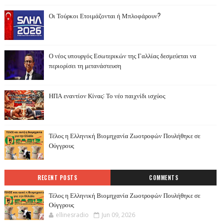
Οι Τούρκοι Ετοιμάζονται ή Μπλοφάρουν?
Ο νέος υπουργός Εσωτερικών της Γαλλίας δεσμεύεται να
περιορίσει τη μετανάστευση
ΗΠΑ εναντίον Κίνας: Το νέο παιχνίδι ισχύος
Τέλος η Ελληνική Βιομηχανία Ζωοτροφών Πουλήθηκε σε
Ούγγρους
RECENT POSTS
COMMENTS
Τέλος η Ελληνική Βιομηχανία Ζωοτροφών Πουλήθηκε σε
Ούγγρους
ellinesradio
Jun 09, 2026