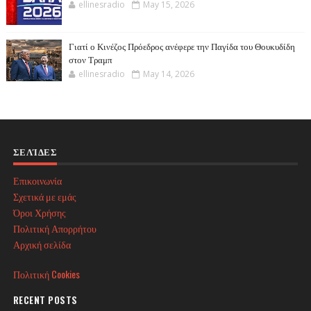
ellinesradio
May 15, 2026
Γιατί ο Κινέζος Πρόεδρος ανέφερε την Παγίδα του Θουκυδίδη
στον Τραμπ
ellinesradio
May 14, 2026
ΣΕΛΊΔΕΣ
Επικοινωνία
Σχετικά με εμάς
Όροι Χρήσης
Πολιτική Απορρήτου
Αρχική σελίδα
Πολιτική Cookies
RECENT POSTS