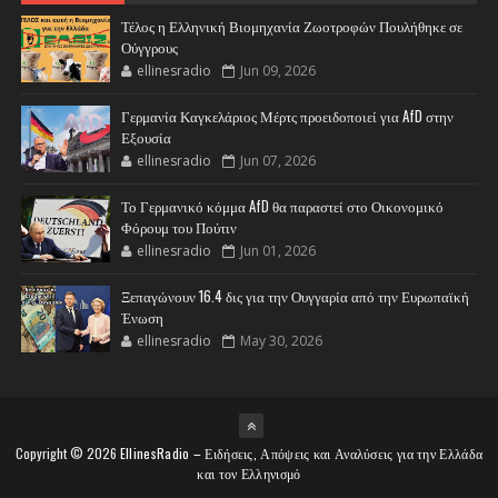
Τέλος η Ελληνική Βιομηχανία Ζωοτροφών Πουλήθηκε σε
Ούγγρους
ellinesradio
Jun 09, 2026
Γερμανία Καγκελάριος Μέρτς προειδοποιεί για AfD στην
Εξουσία
ellinesradio
Jun 07, 2026
Το Γερμανικό κόμμα AfD θα παραστεί στο Οικονομικό
Φόρουμ του Πούτιν
ellinesradio
Jun 01, 2026
Ξεπαγώνουν 16.4 δις για την Ουγγαρία από την Ευρωπαϊκή
Ένωση
ellinesradio
May 30, 2026
Copyright ©
2026
EllinesRadio – Ειδήσεις, Απόψεις και Αναλύσεις για την Ελλάδα
και τον Ελληνισμό