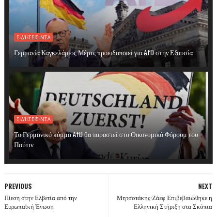
ΕΙΔΉΣΕΙΣ-ΝΈΑ
Γερμανία Καγκελάριος Μέρτς προειδοποιεί για AfD στην Εξουσία
ΕΙΔΉΣΕΙΣ-ΝΈΑ
Το Γερμανικό κόμμα AfD θα παραστεί στο Οικονομικό Φόρουμ του
Πούτιν
PREVIOUS
NEXT
Πίεση στην Ελβετία από την
Μητσοτάκης-Ζάεφ Επιβεβαιώθηκε η
Ευρωπαϊκή Ένωση
Ελληνική Στήριξη στα Σκόπια