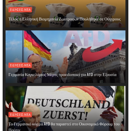
ΕΙΔΉΣΕΙΣ-ΝΈΑ
Τέλος η Ελληνική Βιομηχανία Ζωοτροφών Πουλήθηκε σε Ούγγρους
ΕΙΔΉΣΕΙΣ-ΝΈΑ
Γερμανία Καγκελάριος Μέρτς προειδοποιεί για AfD στην Εξουσία
ΕΙΔΉΣΕΙΣ-ΝΈΑ
Το Γερμανικό κόμμα AfD θα παραστεί στο Οικονομικό Φόρουμ του
Πούτιν