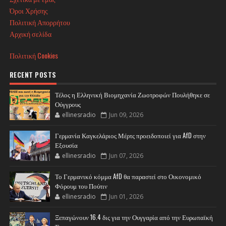
Όροι Χρήσης
Πολιτική Απορρήτου
Αρχική σελίδα
Πολιτική Cookies
RECENT POSTS
Τέλος η Ελληνική Βιομηχανία Ζωοτροφών Πουλήθηκε σε
Ούγγρους
ellinesradio
Jun 09, 2026
Γερμανία Καγκελάριος Μέρτς προειδοποιεί για AfD στην
Εξουσία
ellinesradio
Jun 07, 2026
Το Γερμανικό κόμμα AfD θα παραστεί στο Οικονομικό
Φόρουμ του Πούτιν
ellinesradio
Jun 01, 2026
Ξεπαγώνουν 16.4 δις για την Ουγγαρία από την Ευρωπαϊκή