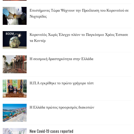
Επιστήμονες Τώρα Ψάχνουν την Προέλευση του Κορονοϊού σε
Νυχτερίδες
Κορονοϊός Χωρίς Έλεγχο πλέον το Παγκόσμιο Χρέος Έσπασε
τα Κοντέρ
Η σεισμική δραστηριότητα στην Ελλάδα
Η.Π.Α εγκρίθηκε το πρώτο γρήγορο τέστ
Η Ελλάδα πρώτος προορισμός διακοπών
New Covid-19 cases reported