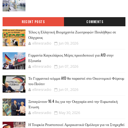
RECENT POSTS
COMMENTS
Τέλος η Ελληνική Βιομηχανία Ζωοτροφών Πουλήθηκε σε
Ούγγρους
ellinesradio
Jun 09, 2026
Γερμανία Καγκελάριος Μέρτς προειδοποιεί για AfD στην
Εξουσία
ellinesradio
Jun 07, 2026
Το Γερμανικό κόμμα AfD θα παραστεί στο Οικονομικό Φόρουμ
του Πούτιν
ellinesradio
Jun 01, 2026
Ξεπαγώνουν 16.4 δις για την Ουγγαρία από την Ευρωπαϊκή
Ένωση
ellinesradio
May 30, 2026
Η Τουρκία Ρευστοποιεί Αμερικανικά Ομόλογα για να Στηριχθεί