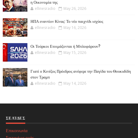
η Οικονομία της
ellinesradio
May 26, 2026
ΗΠΑ εναντίον Κίνας: Το νέο παιχνίδι ισχύος
ellinesradio
May 16, 2026
Οι Τούρκοι Ετοιμάζονται ή Μπλοφάρουν?
ellinesradio
May 15, 2026
Γιατί ο Κινέζος Πρόεδρος ανέφερε την Παγίδα του Θουκυδίδη
στον Τραμπ
ellinesradio
May 14, 2026
ΣΕΛΊΔΕΣ
Επικοινωνία
Σχετικά με εμάς