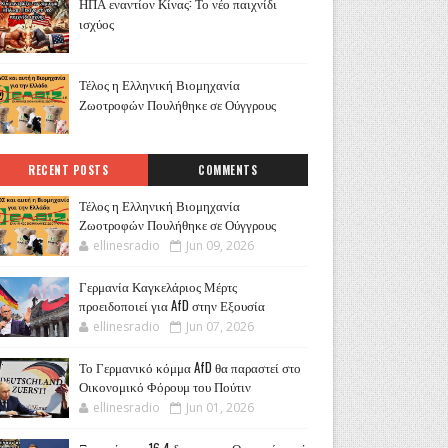
ΗΠΑ εναντίον Κίνας: Το νέο παιχνίδι
ισχύος
Τέλος η Ελληνική Βιομηχανία
Ζωοτροφών Πουλήθηκε σε Ούγγρους
RECENT POSTS
COMMENTS
Τέλος η Ελληνική Βιομηχανία
Ζωοτροφών Πουλήθηκε σε Ούγγρους
ellinesradio
Jun 09, 2026
Γερμανία Καγκελάριος Μέρτς
προειδοποιεί για AfD στην Εξουσία
ellinesradio
Jun 07, 2026
Το Γερμανικό κόμμα AfD θα παραστεί στο
Οικονομικό Φόρουμ του Πούτιν
ellinesradio
Jun 01, 2026