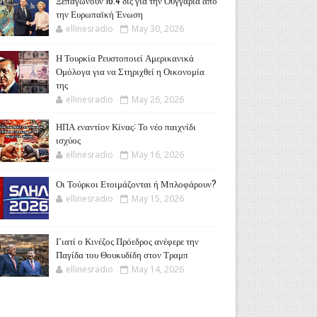
Ξεπαγώνουν 16.4 δις για την Ουγγαρία από
την Ευρωπαϊκή Ένωση
ellinesradio
May 30, 2026
Η Τουρκία Ρευστοποιεί Αμερικανικά
Ομόλογα για να Στηριχθεί η Οικονομία
της
ellinesradio
May 26, 2026
ΗΠΑ εναντίον Κίνας: Το νέο παιχνίδι
ισχύος
ellinesradio
May 16, 2026
Οι Τούρκοι Ετοιμάζονται ή Μπλοφάρουν?
ellinesradio
May 15, 2026
Γιατί ο Κινέζος Πρόεδρος ανέφερε την
Παγίδα του Θουκυδίδη στον Τραμπ
ellinesradio
May 14, 2026