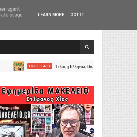
user-agent
erate usage
LEARN MORE
GOT IT
Τέλος η Ελληνική Βιομηχανία Ζωοτροφών Πουλήθηκε σε
ΕΙΔΉΣΕΙΣ-ΝΈΑ