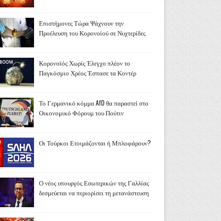
Επιστήμονες Τώρα Ψάχνουν την
Προέλευση του Κορονοϊού σε Νυχτερίδες
Κορονοϊός Χωρίς Έλεγχο πλέον το
Παγκόσμιο Χρέος Έσπασε τα Κοντέρ
Το Γερμανικό κόμμα AfD θα παραστεί στο
Οικονομικό Φόρουμ του Πούτιν
Οι Τούρκοι Ετοιμάζονται ή Μπλοφάρουν?
Ο νέος υπουργός Εσωτερικών της Γαλλίας
δεσμεύεται να περιορίσει τη μετανάστευση