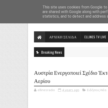
This site uses cookies from Google to d
are shared with Google along with perf
statistics, and to detect and address 
ΑΡΧΙΚΗ ΣΕΛΙΔΑ
ELLINES TV LIVE
Breaking News
Αυστρία Ενεργοποιεί Σχέδιο Έκ
Αερίου
ellinesradio
4 years ago
Ειδήσεις-Νέα