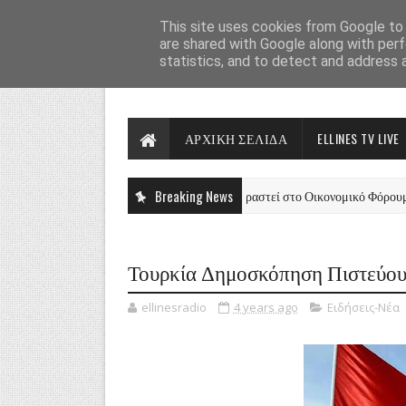
This site uses cookies from Google to d
are shared with Google along with perf
statistics, and to detect and address 
ΑΡΧΙΚΗ ΣΕΛΙΔΑ
ELLINES TV LIVE
Το Γερμανικό κόμμα AfD θα παραστεί στο Οικονομικό Φόρουμ του Πούτ
Breaking News
ΝΈΑ
Τουρκία Δημοσκόπηση Πιστεύου
ellinesradio
4 years ago
Ειδήσεις-Νέα