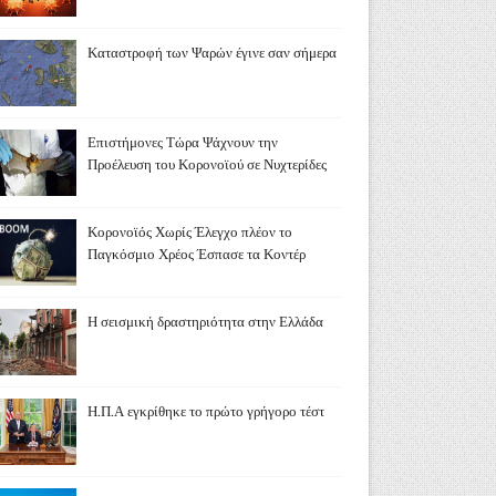
Καταστροφή των Ψαρών έγινε σαν σήμερα
Επιστήμονες Τώρα Ψάχνουν την
Προέλευση του Κορονοϊού σε Νυχτερίδες
Κορονοϊός Χωρίς Έλεγχο πλέον το
Παγκόσμιο Χρέος Έσπασε τα Κοντέρ
Η σεισμική δραστηριότητα στην Ελλάδα
Η.Π.Α εγκρίθηκε το πρώτο γρήγορο τέστ