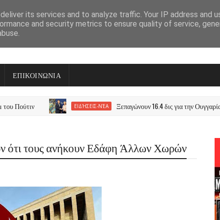
eliver its services and to analyze traffic. Your IP address and 
ormance and security metrics to ensure quality of service, gen
abuse.
ΕΠΙΚΟΙΝΩΝΙΑ
ιν
Ξεπαγώνουν 16.4 δις για την Ουγγαρία από την
ΕΙΔΉΣΕΙΣ-ΝΈΑ
ν ότι τους ανήκουν Εδάφη Άλλων Χωρών