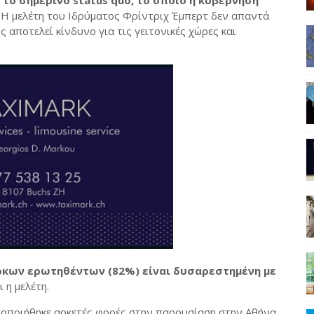
 το σημερινό status quo, το οποίο η κυβέρνηση
. Η μελέτη του Ιδρύματος Φρίντριχ Έμπερτ δεν απαντά
 αποτελεί κίνδυνο για τις γειτονικές χώρες και
ρκων ερωτηθέντων (82%) είναι δυσαρεστημένη με
 η μελέτη.
ιμοποιήθηκε αρκετές φορές στην παρουσίαση στην Αθήνα