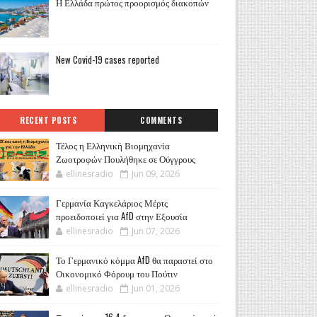
Η Ελλάδα πρώτος προορισμός διακοπών
New Covid-19 cases reported
RECENT POSTS
COMMENTS
Τέλος η Ελληνική Βιομηχανία
Ζωοτροφών Πουλήθηκε σε Ούγγρους
ellinesradio
Jun 09, 2026
Γερμανία Καγκελάριος Μέρτς
προειδοποιεί για AfD στην Εξουσία
ellinesradio
Jun 07, 2026
Το Γερμανικό κόμμα AfD θα παραστεί στο
Οικονομικό Φόρουμ του Πούτιν
ellinesradio
Jun 01, 2026