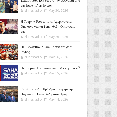
Ξεπαγώνουν 16.4 δις για την Ουγγαρία από
την Ευρωπαϊκή Ένωση
ellinesradio
May 30, 2026
Η Τουρκία Ρευστοποιεί Αμερικανικά
Ομόλογα για να Στηριχθεί η Οικονομία
της
ellinesradio
May 26, 2026
ΗΠΑ εναντίον Κίνας: Το νέο παιχνίδι
ισχύος
ellinesradio
May 16, 2026
Οι Τούρκοι Ετοιμάζονται ή Μπλοφάρουν?
ellinesradio
May 15, 2026
Γιατί ο Κινέζος Πρόεδρος ανέφερε την
Παγίδα του Θουκυδίδη στον Τραμπ
ellinesradio
May 14, 2026