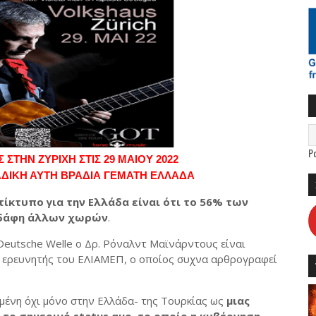
P
 ΣΤΗΝ ΖΥΡΙΧΗ ΣΤΙΣ 29 ΜΑΙΟΥ 2022
ΔΙΚΗ ΑΥΤΗ ΒΡΑΔΙΑ ΓΕΜΑΤΗ ΕΛΛΑΔΑ
τίκτυπο για την Ελλάδα είναι ότι το 56% των
εδάφη άλλων χωρών
.
Deutsche Welle o Δρ. Ρόναλντ Μαϊνάρντους είναι
ος ερευνητής του ΕΛΙΑΜΕΠ, ο οποίος συχνα αρθρογραφεί
ομένη όχι μόνο στην Ελλάδα- της Τουρκίας ως
μιας