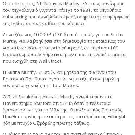
Ο πατέρας της, NR Narayana Murthy, 75 ετών, συνίδρυσε
τον τεχνολογικό γίγαντα Infosys το 1981, το μεγαθήριο
outsourcing που συνέβαλε στην αξιοσημείωτη μεταμόρφωση
της Ινδίας σε «back office του κόσμου».
Δανειζόμενος 10.000 ₹ (130 $) από τη σύζυγό του Sudha
Murthy για να βοηθήσει στη δημιουργία της εταιρείας του
για να ξεκινήσει, η εταιρεία σήμερα αξίζει περίπου 100
δισεκατομμύρια δολάρια και ήταν η πρώτη ινδική εταιρεία
που εισήχθη στη Wall Street.
Η Sudha Murthy, 71 ετών και μητέρα της συζύγου του
Βρετανού Πρωθυπουργού εν τω μεταξύ, ήταν η πρώτη
γυναίκα μηχανικός της Tata Motors.
Ο Rishi Sunak και η Akshata Murthy γνωρίστηκαν στο
Πανεπιστήμιο Stanford στις ΗΠΑ όταν η τελευταία
βρισκόταν εκεί για το MBA της. Ο μελλοντικός Βρετανός
Πρωθυπουργός ήταν υπότροφος του ιδρύματος Fulbright
ήδη με πτυχίο Οξφόρδης πρώτης τάξεως.
Ο γάμος τους το 2009 ήταν μια σχετικά χαμηλού προφίλ