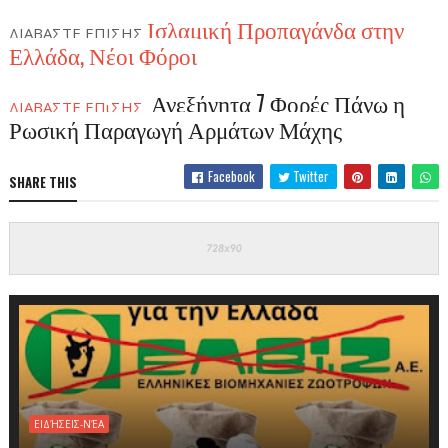
Ισλαμική Προπαγάνδα στην
ΔΙΑΒΑΣΤΕ ΕΠΙΣΗΣ
Ελλάδα, Νέοι Φόροι
Ανεξήγητα 7 Φορές Πάνω η
ΔΙΑΒΑΣΤΕ ΕΠιΣΗΣ
Ρωσική Παραγωγή Αρμάτων Μάχης
Facebook
Twitter
SHARE THIS
ΕΙΔΉΣΕΙΣ-ΝΈΑ