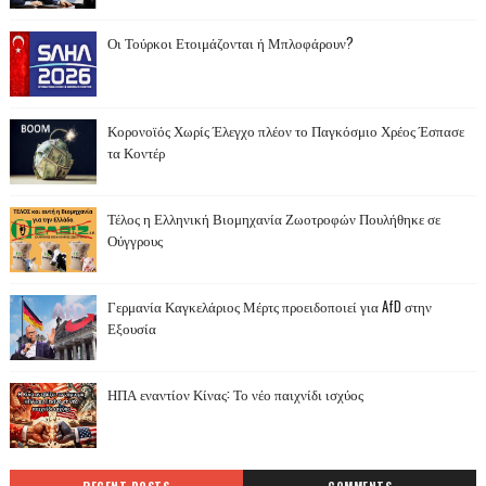
Οι Τούρκοι Ετοιμάζονται ή Μπλοφάρουν?
Κορονοϊός Χωρίς Έλεγχο πλέον το Παγκόσμιο Χρέος Έσπασε
τα Κοντέρ
Τέλος η Ελληνική Βιομηχανία Ζωοτροφών Πουλήθηκε σε
Ούγγρους
Γερμανία Καγκελάριος Μέρτς προειδοποιεί για AfD στην
Εξουσία
ΗΠΑ εναντίον Κίνας: Το νέο παιχνίδι ισχύος