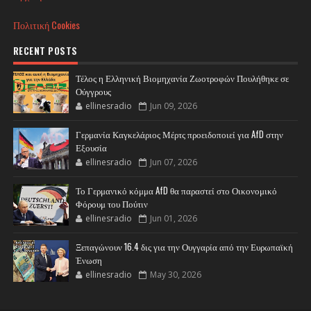
Πολιτική Cookies
RECENT POSTS
Τέλος η Ελληνική Βιομηχανία Ζωοτροφών Πουλήθηκε σε
Ούγγρους
ellinesradio
Jun 09, 2026
Γερμανία Καγκελάριος Μέρτς προειδοποιεί για AfD στην
Εξουσία
ellinesradio
Jun 07, 2026
Το Γερμανικό κόμμα AfD θα παραστεί στο Οικονομικό
Φόρουμ του Πούτιν
ellinesradio
Jun 01, 2026
Ξεπαγώνουν 16.4 δις για την Ουγγαρία από την Ευρωπαϊκή
Ένωση
ellinesradio
May 30, 2026