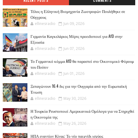
RECENT POSTS
COMMENTS
Τέλος η Ελληνική Βιομηχανία Ζωοτροφών Πουλήθηκε σε
Ούγγρους
ellinesradio
Jun 09, 2026
Γερμανία Καγκελάριος Μέρτς προειδοποιεί για AfD στην
Εξουσία
ellinesradio
Jun 07, 2026
Το Γερμανικό κόμμα AfD θα παραστεί στο Οικονομικό Φόρουμ
του Πούτιν
ellinesradio
Jun 01, 2026
Ξεπαγώνουν 16.4 δις για την Ουγγαρία από την Ευρωπαϊκή
Ένωση
ellinesradio
May 30, 2026
Η Τουρκία Ρευστοποιεί Αμερικανικά Ομόλογα για να Στηριχθεί
η Οικονομία της
ellinesradio
May 26, 2026
ΗΠΑ εναντίον Κίνας: Το νέο παιχνίδι ισχύος