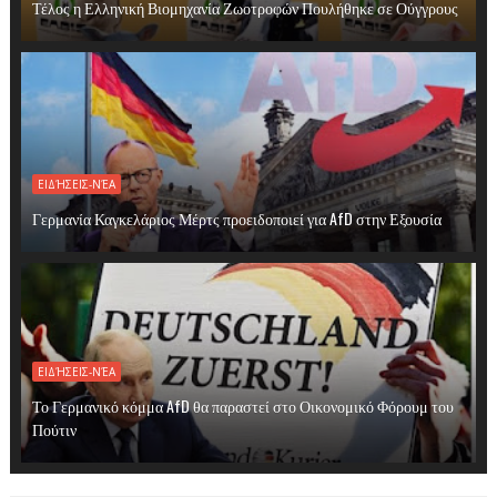
Τέλος η Ελληνική Βιομηχανία Ζωοτροφών Πουλήθηκε σε Ούγγρους
ΕΙΔΉΣΕΙΣ-ΝΈΑ
Γερμανία Καγκελάριος Μέρτς προειδοποιεί για AfD στην Εξουσία
ΕΙΔΉΣΕΙΣ-ΝΈΑ
Το Γερμανικό κόμμα AfD θα παραστεί στο Οικονομικό Φόρουμ του
Πούτιν