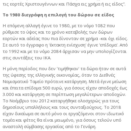
τις εορτές Χριστουγέννων και Πάσχα εις χρήμα ή εις είδος”.
Το 1980 διεγράφη η επιλογή του δώρου σε είδος
Η επόμενη αλλαγή έγινε το 1980, με το νόμο 1082 που
ρύθμισε το ύψος και το χρόνο καταβολής των δώρων
εορτών και αδείας που πια δίνονταν σε χρήμα -και όχι είδος.
Σε αυτό το έγγραφο η 'έκτακτη ενίσχυση' έγινε 'επίδομα'. Από
το 1992 και με το νόμο 2084 άρχισαν να μην υπολογίζονται
στις συντάξεις του ΙΚΑ.
Η μόνη περίοδος που δεν 'τιμήθηκαν' τα δώρα ήταν σε αυτά
της ύφεσης της ελληνικής οικονομίας, όταν το Διεθνές
Νομισματικό Ταμείο πρότεινε κατάργηση. Μετά έγινε μείωση
και έπειτα επίδομα 500 ευρώ, για όσους είχαν αποδοχές έως
3.000 και κατάργηση σε περίπτωση μεγαλύτερων αποδοχών.
Το Νοέμβριο του 2012 καταργήθηκε ολοσχερώς για τους
δημοσίους υπαλλήλους και τους συνταξιούχους. Το 2018
είχαν δικαίωμα σε αυτό μόνο οι εργαζόμενοι στον ιδιωτικό
τομέα και φέτος θα είναι μειωμένο, για όσους τελούν υπό
αναστολή σύμβασης εργασίας από το Γενάρη.