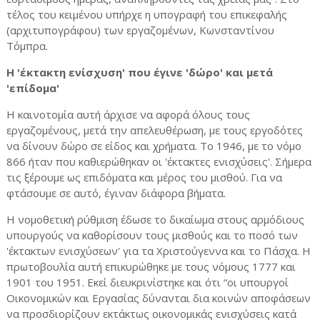
τέλος του κειμένου υπήρχε η υπογραφή του επικεφαλής
(αρχιτυπογράφου) των εργαζομένων, Κωνσταντίνου
Τόμπρα.
Η 'έκτακτη ενίσχυση' που έγινε 'δώρο' και μετά
'επίδομα'
Η καινοτομία αυτή άρχισε να αφορά όλους τους
εργαζομένους, μετά την απελευθέρωση, με τους εργοδότες
να δίνουν δώρο σε είδος και χρήματα. Το 1946, με το νόμο
866 ήταν που καθιερώθηκαν οι 'έκτακτες ενισχύσεις'. Σήμερα
τις ξέρουμε ως επιδόματα και μέρος του μισθού. Για να
φτάσουμε σε αυτό, έγιναν διάφορα βήματα.
Η νομοθετική ρύθμιση έδωσε το δικαίωμα στους αρμόδιους
υπουργούς να καθορίσουν τους μισθούς και το ποσό των
'έκτακτων ενισχύσεων' για τα Χριστούγεννα και το Πάσχα. Η
πρωτοβουλία αυτή επικυρώθηκε με τους νόμους 1777 και
1901 του 1951. Εκεί διευκρινίστηκε και ότι “οι υπουργοί
Οικονομικών και Εργασίας δύνανται δια κοινών αποφάσεων
να προσδιορίζουν εκτάκτως οικονομικάς ενισχύσεις κατά