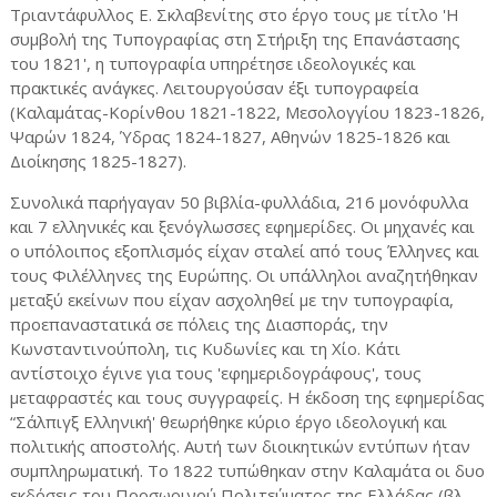
Τριαντάφυλλος Ε. Σκλαβενίτης στο έργο τους με τίτλο 'Η
συμβολή της Τυπογραφίας στη Στήριξη της Επανάστασης
του 1821', η τυπογραφία υπηρέτησε ιδεολογικές και
πρακτικές ανάγκες. Λειτουργούσαν έξι τυπογραφεία
(Καλαμάτας-Κορίνθου 1821-1822, Μεσολογγίου 1823-1826,
Ψαρών 1824, Ύδρας 1824-1827, Αθηνών 1825-1826 και
Διοίκησης 1825-1827).
Συνολικά παρήγαγαν 50 βιβλία-φυλλάδια, 216 μονόφυλλα
και 7 ελληνικές και ξενόγλωσσες εφημερίδες. Οι μηχανές και
ο υπόλοιπος εξοπλισμός είχαν σταλεί από τους Έλληνες και
τους Φιλέλληνες της Ευρώπης. Οι υπάλληλοι αναζητήθηκαν
μεταξύ εκείνων που είχαν ασχοληθεί με την τυπογραφία,
προεπαναστατικά σε πόλεις της Διασποράς, την
Κωνσταντινούπολη, τις Κυδωνίες και τη Χίο. Κάτι
αντίστοιχο έγινε για τους 'εφημεριδογράφους', τους
μεταφραστές και τους συγγραφείς. Η έκδοση της εφημερίδας
“Σάλπιγξ Ελληνική' θεωρήθηκε κύριο έργο ιδεολογική και
πολιτικής αποστολής. Αυτή των διοικητικών εντύπων ήταν
συμπληρωματική. Το 1822 τυπώθηκαν στην Καλαμάτα οι δυο
εκδόσεις του Προσωρινού Πολιτεύματος της Ελλάδας (βλ.