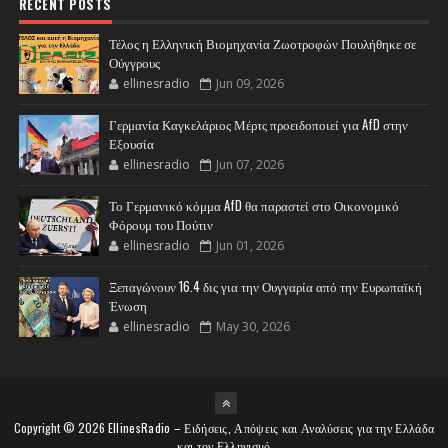
RECENT POSTS
Τέλος η Ελληνική Βιομηχανία Ζωοτροφών Πουλήθηκε σε
Ούγγρους
ellinesradio
Jun 09, 2026
Γερμανία Καγκελάριος Μέρτς προειδοποιεί για AfD στην
Εξουσία
ellinesradio
Jun 07, 2026
Το Γερμανικό κόμμα AfD θα παραστεί στο Οικονομικό
Φόρουμ του Πούτιν
ellinesradio
Jun 01, 2026
Ξεπαγώνουν 16.4 δις για την Ουγγαρία από την Ευρωπαϊκή
Ένωση
ellinesradio
May 30, 2026
Copyright ©
2026
EllinesRadio – Ειδήσεις, Απόψεις και Αναλύσεις για την Ελλάδα
και τον Ελληνισμό