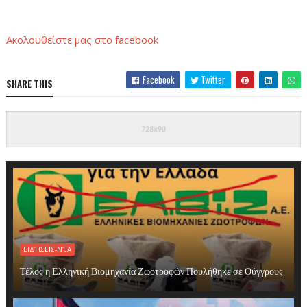
Ακολουθείστε μας στο
facebook
Facebook
Twitter
SHARE THIS
ΕΙΔΉΣΕΙΣ-ΝΈΑ
Τέλος η Ελληνική Βιομηχανία Ζωοτροφών Πουλήθηκε σε Ούγγρους