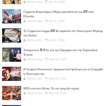
ellinesradio
Jun 09, 2026
Γερμανία Καγκελάριος Μέρτς προειδοποιεί για AfD στην
Εξουσία
ellinesradio
Jun 07, 2026
Το Γερμανικό κόμμα AfD θα παραστεί στο Οικονομικό Φόρουμ
του Πούτιν
ellinesradio
Jun 01, 2026
Ξεπαγώνουν 16.4 δις για την Ουγγαρία από την Ευρωπαϊκή
Ένωση
ellinesradio
May 30, 2026
Η Τουρκία Ρευστοποιεί Αμερικανικά Ομόλογα για να Στηριχθεί
η Οικονομία της
ellinesradio
May 26, 2026
ΗΠΑ εναντίον Κίνας: Το νέο παιχνίδι ισχύος
ellinesradio
May 16, 2026