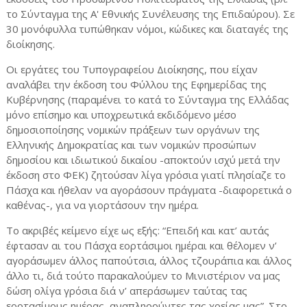
το Σύνταγμα της Α' Εθνικής Συνέλευσης της Επιδαύρου). Σε
30 μονόφυλλα τυπώθηκαν νόμοι, κώδικες και διαταγές της
διοίκησης.
Οι εργάτες του Τυπογραφείου Διοίκησης, που είχαν
αναλάβει την έκδοση του Φύλλου της Εφημερίδας της
Κυβέρνησης (παραμένει το κατά το Σύνταγμα της Ελλάδας
μόνο επίσημο και υποχρεωτικά εκδιδόμενο μέσο
δημοσιοποίησης νομικών πράξεων των οργάνων της
Ελληνικής Δημοκρατίας και των νομικών προσώπων
δημοσίου και ιδιωτικού δικαίου -αποκτούν ισχύ μετά την
έκδοση στο ΦΕΚ) ζητούσαν λίγα γρόσια γιατί πλησίαζε το
Πάσχα και ήθελαν να αγοράσουν πράγματα -διαφορετικά ο
καθένας-, για να γιορτάσουν την ημέρα.
Το ακριβές κείμενο είχε ως εξής: “Επειδή και κατ’ αυτάς
έφτασαν αι του Πάσχα εορτάσιμοι ημέραι και θέλομεν ν’
αγοράσωμεν άλλος παπούτσια, άλλος τζουράπια και άλλος
άλλο τι, διά τούτο παρακαλούμεν το Μινιστέριον να μας
δώση ολίγα γρόσια διά ν’ απεράσωμεν ταύτας τας
εορτασίμους ημέρας, αναπληρούντες τας χρείας μας”. Στο