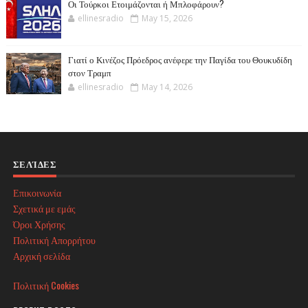
Οι Τούρκοι Ετοιμάζονται ή Μπλοφάρουν?
ellinesradio
May 15, 2026
Γιατί ο Κινέζος Πρόεδρος ανέφερε την Παγίδα του Θουκυδίδη
στον Τραμπ
ellinesradio
May 14, 2026
ΣΕΛΊΔΕΣ
Επικοινωνία
Σχετικά με εμάς
Όροι Χρήσης
Πολιτική Απορρήτου
Αρχική σελίδα
Πολιτική Cookies