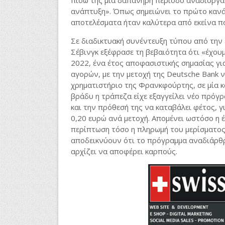
πίσω της μία δαπανηρή περίοδο αναδιοργάν
ανάπτυξη». Όπως σημειώνει το πρώτο κανάλ
αποτελέσματα ήταν καλύτερα από εκείνα π
Σε διαδικτυακή συνέντευξη τύπου από την
Σέβινγκ εξέφρασε τη βεβαιότητα ότι «έχου
2022, ένα έτος αποφασιστικής σημασίας γ
αγορών, με την μετοχή της
Deutsche
Bank
ν
χρηματιστήριο της Φρανκφούρτης, σε μία 
βράδυ η τράπεζα είχε εξαγγείλει νέο πρόγ
και την πρόθεσή της να καταβάλει φέτος, γ
0,20 ευρώ ανά μετοχή. Απομένει ωστόσο η έ
περίπτωση τόσο η πληρωμή του μερίσματος
αποδεικνύουν ότι το πρόγραμμα αναδιάρθρ
αρχίζει να αποφέρει καρπούς.