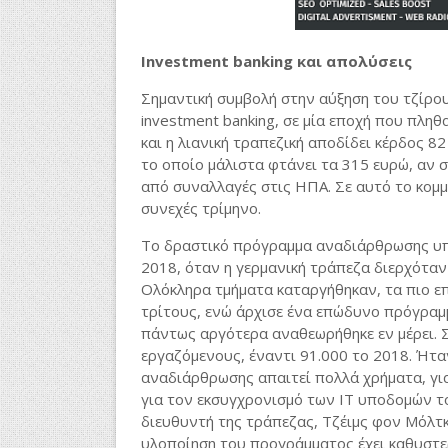
Ι
nvestment
banking
και απολύσεις
Σημαντική συμβολή στην αύξηση του τζίρου
investment
banking
, σε μία εποχή που πληθ
και η λιανική τραπεζική αποδίδει κέρδος 8
το οποίο μάλιστα φτάνει τα 315 ευρώ, αν
από συναλλαγές στις ΗΠΑ. Σε αυτό το κομμ
συνεχές τρίμηνο.
Το δραστικό πρόγραμμα αναδιάρθρωσης υπό 
2018, όταν η γερμανική τράπεζα διερχόταν 
Ολόκληρα τμήματα καταργήθηκαν, τα πιο ε
τρίτους, ενώ άρχισε ένα επώδυνο πρόγραμμ
πάντως αργότερα αναθεωρήθηκε εν μέρει. 
εργαζόμενους, έναντι 91.000 το 2018. Ήτ
αναδιάρθρωσης απαιτεί πολλά χρήματα, γι
για τον εκσυγχρονισμό των ΙΤ υποδομών τ
διευθυντή της τράπεζας, Τζέιμς φον Μόλτκε
υλοποίηση του προγράμματος έχει καθυστε