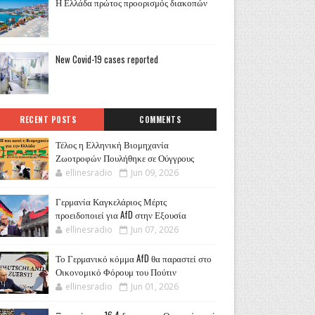
Η Ελλάδα πρώτος προορισμός διακοπών
New Covid-19 cases reported
RECENT POSTS
COMMENTS
Τέλος η Ελληνική Βιομηχανία
Ζωοτροφών Πουλήθηκε σε Ούγγρους
ellinesradio
Jun 09, 2026
Γερμανία Καγκελάριος Μέρτς
προειδοποιεί για AfD στην Εξουσία
ellinesradio
Jun 07, 2026
Το Γερμανικό κόμμα AfD θα παραστεί στο
Οικονομικό Φόρουμ του Πούτιν
ellinesradio
Jun 01, 2026