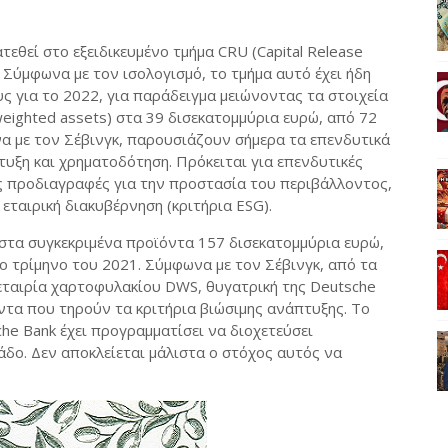
εθεί στο εξειδικευμένο τμήμα CRU (Capital Release
. Σύμφωνα με τον ισολογισμό, το τμήμα αυτό έχει ήδη
 για το 2022, για παράδειγμα μειώνοντας τα στοιχεία
weighted assets) στα 39 δισεκατομμύρια ευρώ, από 72
να με τον Σέβινγκ, παρουσιάζουν σήμερα τα επενδυτικά
υξη και χρηματοδότηση. Πρόκειται για επενδυτικές
 προδιαγραφές για την προστασία του περιβάλλοντος,
εταιρική διακυβέρνηση (κριτήρια ESG).
 στα συγκεκριμένα προϊόντα 157 δισεκατομμύρια ευρώ,
ίο τρίμηνο του 2021. Σύμφωνα με τον Σέβινγκ, από τα
εταιρία χαρτοφυλακίου DWS, θυγατρική της Deutsche
ντα που τηρούν τα κριτήρια βιώσιμης ανάπτυξης. Το
he Bank έχει προγραμματίσει να διοχετεύσει
άδο. Δεν αποκλείεται μάλιστα ο στόχος αυτός να