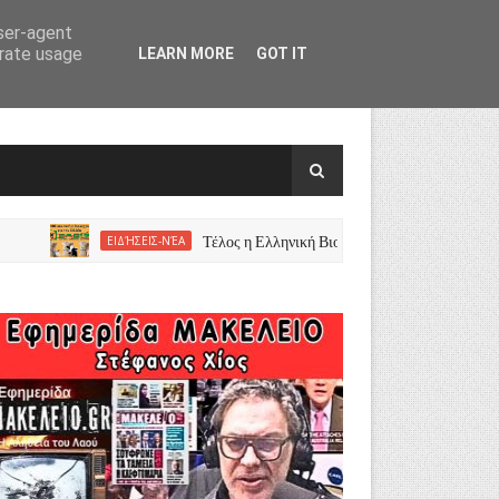
user-agent
erate usage
LEARN MORE
GOT IT
Τέλος η Ελληνική Βιομηχανία Ζωοτροφών Πουλήθηκε σε
ΕΙΔΉΣΕΙΣ-ΝΈΑ