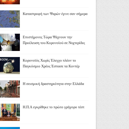
Καταστροφή των Ψαρών έγινε σαν σήμερα
Επιστήμονες Τώρα Ψάχνουν την
Προέλευση του Κορονοϊού σε Νυχτερίδες
Κορονοϊός Χωρίς Έλεγχο πλέον το
Παγκόσμιο Χρέος Έσπασε τα Κοντέρ
Η σεισμική δραστηριότητα στην Ελλάδα
Η.Π.Α εγκρίθηκε το πρώτο γρήγορο τέστ