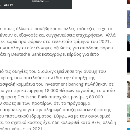
- όπως άλλωστε συνέβη και σε άλλες τράπεζες- είχε το
αίνουν οι εξαγορές και συγχωνεύσεις επιχειρήσεων. Αλλά
2 εκ. ευρώ προ φόρων στο τελευταίο τρίμηνο του 2021,
 συνυπολογιστούν έννομες αξιώσεις για απόδοση φόρου
άτι η
Deutsche
Bank
καταγράφει κέρδος για έκτο
τις οδηγίες του Σιούινγκ ξεκίνησε την άνοιξη του
κρίση, που απειλούσε την ίδια την ύπαρξή της.
πισφαλή κομμάτια του
investment
banking
πωλήθηκαν σε
α για την κατάργηση 18.000 θέσεων εργασίας, το οποίο
Σήμερα η
Deutsche
Bank
απασχολεί μονίμως 83.000
αν σαφές εκ των προτέρων ότι το πρόγραμμα
α παράδειγμα για την πληρωμή αποζημιώσεων ή επίσης
ου πιστωτικού ιδρύματος. Σύμφωνα με τον οικονομικό
, το σχετικό κόστος έχει ήδη καλυφθεί κατά 97%, αλλά η
ρήσει κάπως το 2021.