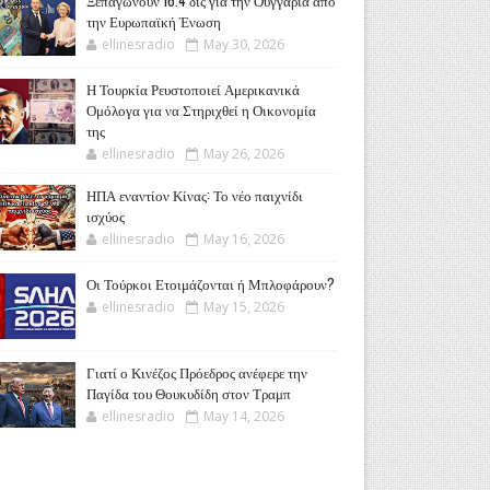
Ξεπαγώνουν 16.4 δις για την Ουγγαρία από
την Ευρωπαϊκή Ένωση
ellinesradio
May 30, 2026
Η Τουρκία Ρευστοποιεί Αμερικανικά
Ομόλογα για να Στηριχθεί η Οικονομία
της
ellinesradio
May 26, 2026
ΗΠΑ εναντίον Κίνας: Το νέο παιχνίδι
ισχύος
ellinesradio
May 16, 2026
Οι Τούρκοι Ετοιμάζονται ή Μπλοφάρουν?
ellinesradio
May 15, 2026
Γιατί ο Κινέζος Πρόεδρος ανέφερε την
Παγίδα του Θουκυδίδη στον Τραμπ
ellinesradio
May 14, 2026