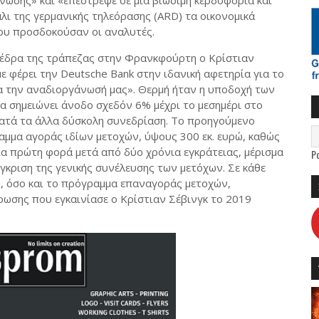
ωσης» και «επέστρεψε σε μία βιώσιμη κερδοφορία και
ι της γερμανικής τηλεόρασης (
ARD
) τα οικονομικά
ου προσδοκούσαν οι αναλυτές.
 έδρα της τράπεζας στην Φρανκφούρτη ο Κρίστιαν
με φέρει την
Deutsche
Bank
στην ιδανική αφετηρία για το
ια την αναδιοργάνωσή μας». Θερμή ήταν η υποδοχή των
α σημειώνει άνοδο σχεδόν 6% μέχρι το μεσημέρι στο
κατά τα άλλα δύσκολη συνεδρίαση. Το προηγούμενο
ραμμα αγοράς ιδίων μετοχών, ύψους 300 εκ. ευρώ, καθώς
ια πρώτη φορά μετά από δύο χρόνια εγκράτειας, μέρισμα
P
γκριση της γενικής συνέλευσης των μετόχων. Σε κάθε
, όσο και το πρόγραμμα επαναγοράς μετοχών,
ωσης που εγκαινίασε ο Κρίστιαν Σέβινγκ το 2019