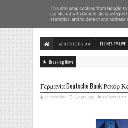
This site uses cookies from Google to d
are shared with Google along with perf
statistics, and to detect and address 
ΑΡΧΙΚΗ ΣΕΛΙΔΑ
ELLINES TV LIVE
Breaking News
Γερμανία Deutsche Bank Ρεκόρ Κ
ellinesradio
5 years ago
Ειδήσεις-Νέα