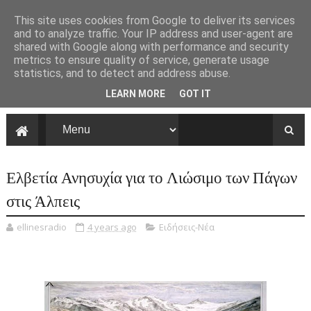
This site uses cookies from Google to deliver its services
and to analyze traffic. Your IP address and user-agent are
shared with Google along with performance and security
metrics to ensure quality of service, generate usage
statistics, and to detect and address abuse.
LEARN MORE
GOT IT
Ελβετία Ανησυχία για το Λιώσιμο των Πάγων
στις Άλπεις
ellinesradio
4 years ago
Ειδήσεις-Νέα