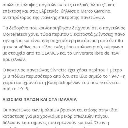
απώλεια κάλυψης παγετώνων στις ιταλικές Άλπεις", κατ
επέκταση και στις Ελβετικές, δήλωσε ο Marco Giardino,
αντιπρόεδρος της ιταλικής επιτροπής παγετώνων.
Τα δεδομένα που κοινοποιήθηκαν δείχνουν ότι ο παγετώνας
Morteratsch χάνει τώρα περίπου 5 εκατοστά (2 ίντσες) πάγο
την ημέρα και είναι ήδη σε χειρότερη κατάσταση από ό,τι θα
ήταν συνήθως στο τέλος ενός μέσου καλοκαιριού, σύμφωνα
με στοιχεία από το GLAMOS και το Universite libre de. των
Βρυξελλών.
Ο κοντινός παγετώνας Silvretta έχει χάσει περίπου 1 μέτρο
(3,3 πόδια) περισσότερο από ό,τι στο ίδιο σημείο το 1947 - η
χειρότερη χρονιά στη βάση δεδομένων του που εκτείνεται
από το 1915.
ΛΙΩΣΙΜΟ ΠΑΓΩΝ ΚΑΙ ΣΤΑ ΙΜΑΛΑΙΑ
Οι παγετώνες των Ιμαλαΐων βρίσκονται επίσης στην ίδια
κατάσταση για μια χρονιά με ρεκόρ απωλειών πάγου,
δήλωσαν επιστήμονες που ερευνούν και εκεί. Όταν η