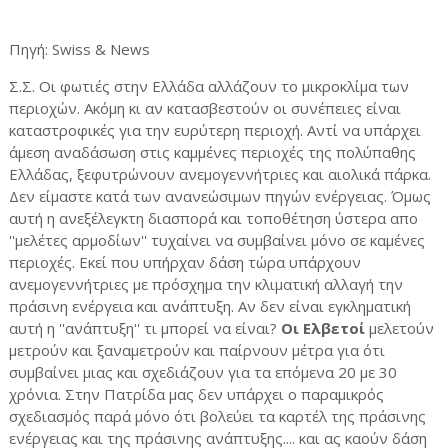
Πηγή: Swiss & News
Σ.Σ. Οι φωτιές στην Ελλάδα αλλάζουν το μικροκλίμα των
περιοχών. Ακόμη κι αν κατασβεστούν οι συνέπειες είναι
καταστροφικές για την ευρύτερη περιοχή. Αντί να υπάρχει
άμεση αναδάσωση στις καμμένες περιοχές της πολύπαθης
Ελλάδας, ξεφυτρώνουν ανεμογεννήτριες και αιολικά πάρκα.
Δεν είμαστε κατά των ανανεώσιμων πηγών ενέργειας. Όμως
αυτή η ανεξέλεγκτη διασπορά και τοποθέτηση ύστερα απο
''μελέτες αρμοδίων'' τυχαίνει να συμβαίνει μόνο σε καμένες
περιοχές. Εκεί που υπήρχαν δάση τώρα υπάρχουν
ανεμογεννήτριες με πρόσχημα την κλιματική αλλαγή την
πράσινη ενέργεια και ανάπτυξη. Αν δεν είναι εγκληματική
αυτή η ''ανάπτυξη'' τι μπορεί να είναι?
Οι Ελβετοί
μελετούν
μετρούν και ξαναμετρούν και παίρνουν μέτρα για ότι
συμβαίνει μιας και σχεδιάζουν για τα επόμενα 20 με 30
χρόνια. Στην Πατρίδα μας δεν υπάρχει ο παραμικρός
σχεδιασμός παρά μόνο ότι βολεύει τα καρτέλ της πράσινης
ενέργειας και της πράσινης ανάπτυξης.... και ας καούν δάση