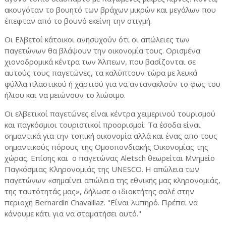
ακουγόταν το βουητό των βράχων μικρών και μεγάλων που
έπεφταν από το βουνό εκείνη την στιγμή.
Οι Ελβετοί κάτοικοι ανησυχούν ότι οι απώλειες των
παγετώνων θα βλάψουν την οικονομία τους. Ορισμένα
χιονοδρομικά κέντρα των Άλπεων, που βασίζονται σε
αυτούς τους παγετώνες, τα καλύπτουν τώρα με λευκά
φύλλα πλαστικού ή χαρτιού για να αντανακλούν το φως του
ήλιου και να μειώνουν το λιώσιμο.
Οι ελβετικοί παγετώνες είναι κέντρα χειμερινού τουρισμού
και παγκόσμιοι τουριστικοί προορισμοί. Τα έσοδα είναι
σημαντικά για την τοπική οικονομία αλλά και ένας απο τους
σημαντικούς πόρους της Ομοσπονδιακής Οικονομίας της
χώρας. Επίσης και ο παγετώνας Aletsch θεωρείται Μνημείο
Παγκόσμιας Κληρονομιάς της UNESCO. Η απώλεια των
παγετώνων «σημαίνει απώλεια της εθνικής μας κληρονομιάς,
της ταυτότητάς μας», δήλωσε ο ιδιοκτήτης σαλέ στην
περιοχή Bernardin Chavaillaz. "Είναι λυπηρό. Πρέπει να
κάνουμε κάτι για να σταματήσει αυτό."