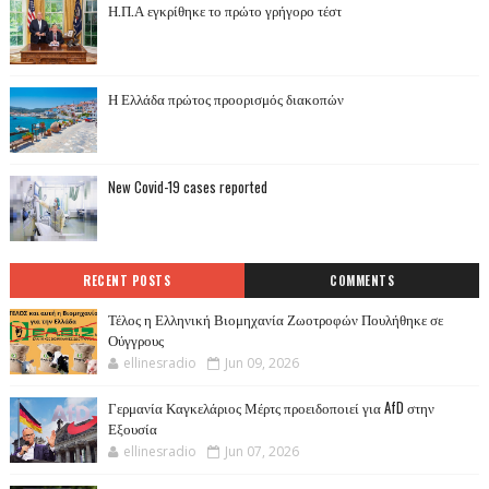
Η.Π.Α εγκρίθηκε το πρώτο γρήγορο τέστ
Η Ελλάδα πρώτος προορισμός διακοπών
New Covid-19 cases reported
RECENT POSTS
COMMENTS
Τέλος η Ελληνική Βιομηχανία Ζωοτροφών Πουλήθηκε σε
Ούγγρους
ellinesradio
Jun 09, 2026
Γερμανία Καγκελάριος Μέρτς προειδοποιεί για AfD στην
Εξουσία
ellinesradio
Jun 07, 2026