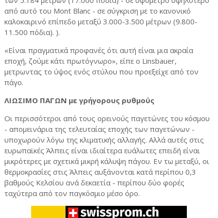
των 5.184 μέτρων (17.000 πόδια) - σε υψόμετρο υψηλότερο
από αυτό του Mont Blanc - σε σύγκριση με το κανονικό
καλοκαιρινό επίπεδο μεταξύ 3.000-3.500 μέτρων (9.800-
11.500 πόδια). ).
«Είναι πραγματικά προφανές ότι αυτή είναι μια ακραία
εποχή, ζούμε κάτι πρωτόγνωρο», είπε ο Linsbauer,
μετρωντας το ύψος ενός στύλου που προεξείχε από τον
πάγο.
ΛΙΩΣΙΜΟ ΠΑΓΩΝ με γρήγορους ρυθμούς
Οι περισσότεροι από τους ορεινούς παγετώνες του κόσμου
- απομεινάρια της τελευταίας εποχής των παγετώνων -
υποχωρούν λόγω της κλιματικής αλλαγής. Αλλά αυτές στις
ευρωπαϊκές Άλπεις είναι ιδιαίτερα ευάλωτες επειδή είναι
μικρότερες με σχετικά μικρή κάλυψη πάγου. Εν τω μεταξύ, οι
θερμοκρασίες στις Άλπεις αυξάνονται κατά περίπου 0,3
βαθμούς Κελσίου ανά δεκαετία - περίπου δύο φορές
ταχύτερα από τον παγκόσμιο μέσο όρο.