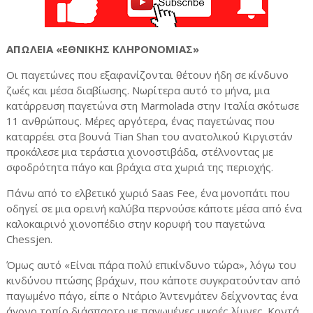
ΑΠΩΛΕΙΑ «ΕΘΝΙΚΗΣ ΚΛΗΡΟΝΟΜΙΑΣ»
Οι παγετώνες που εξαφανίζονται θέτουν ήδη σε κίνδυνο
ζωές και μέσα διαβίωσης. Νωρίτερα αυτό το μήνα, μια
κατάρρευση παγετώνα στη Marmolada στην Ιταλία σκότωσε
11 ανθρώπους. Μέρες αργότερα, ένας παγετώνας που
καταρρέει στα βουνά Tian Shan του ανατολικού Κιργιστάν
προκάλεσε μια τεράστια χιονοστιβάδα, στέλνοντας με
σφοδρότητα πάγο και βράχια στα χωριά της περιοχής.
Πάνω από το ελβετικό χωριό Saas Fee, ένα μονοπάτι που
οδηγεί σε μια ορεινή καλύβα περνούσε κάποτε μέσα από ένα
καλοκαιρινό χιονοπέδιο στην κορυφή του παγετώνα
Chessjen.
Όμως αυτό «Είναι πάρα πολύ επικίνδυνο τώρα», λόγω του
κινδύνου πτώσης βράχων, που κάποτε συγκρατούνταν από
παγωμένο πάγο, είπε ο Ντάριο Άντενμάτεν δείχνοντας ένα
άγονο τοπίο διάσπαρτο με παγωμένες μικρές λίμνες. Κοντά,