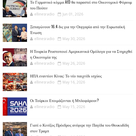
Το Γερμανικό κόμμα AfD θα παραστεί στο Οικονομικό Φόρουμ
του Πούτιν
ellinesradio
Jun 01, 2026
Ξεπαγώνουν 16.4 δις για την Ουγγαρία από την Ευρωπαϊκή
Ένωση
ellinesradio
May 30, 2026
Η Τουρκία Ρευστοποιεί Αμερικανικά Ομόλογα για να Στηριχθεί
η Οικονομία της
ellinesradio
May 26, 2026
ΗΠΑ εναντίον Κίνας: Το νέο παιχνίδι ισχύος
ellinesradio
May 16, 2026
Οι Τούρκοι Ετοιμάζονται ή Μπλοφάρουν?
ellinesradio
May 15, 2026
Γιατί ο Κινέζος Πρόεδρος ανέφερε την Παγίδα του Θουκυδίδη
στον Τραμπ