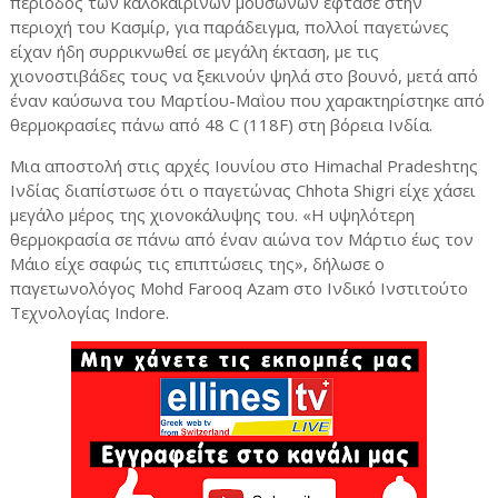
περίοδος των καλοκαιρινών μουσώνων έφτασε στην
περιοχή του Κασμίρ, για παράδειγμα, πολλοί παγετώνες
είχαν ήδη συρρικνωθεί σε μεγάλη έκταση, με τις
χιονοστιβάδες τους να ξεκινούν ψηλά στο βουνό, μετά από
έναν καύσωνα του Μαρτίου-Μαΐου που χαρακτηρίστηκε από
θερμοκρασίες πάνω από 48 C (118F) στη βόρεια Ινδία.
Μια αποστολή στις αρχές Ιουνίου στο Himachal Pradeshτης
Ινδίας διαπίστωσε ότι ο παγετώνας Chhota Shigri είχε χάσει
μεγάλο μέρος της χιονοκάλυψης του. «Η υψηλότερη
θερμοκρασία σε πάνω από έναν αιώνα τον Μάρτιο έως τον
Μάιο είχε σαφώς τις επιπτώσεις της», δήλωσε ο
παγετωνολόγος Mohd Farooq Azam στο Ινδικό Ινστιτούτο
Τεχνολογίας Indore.