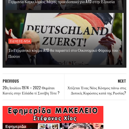
Γερμανία Καγκελάριος Μέρτς προειδοποιεί για AfD στην Εξουσία
ΕΙΔΉΣΕΙΣ-ΝΈΑ
Το Γερμανικό κόμμα AfD θα παραστεί στο Οικονομικό Φόρουμ του
Πούτιν
PREVIOUS
NEXT
20η Ιουλίου 1974 – 2022 Θυμάται
Χτίζεται Ένας Νέος Κόσμος πάνω στις
Κανείς στην Ελλάδα τί Συνέβη Τότε ?
Δυτικές Κυρώσεις κατά της Ρωσίας?